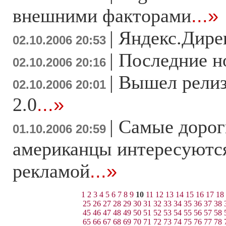
внешними факторами
...»
|
Яндекс.Дире
02.10.2006 20:53
|
Последние н
02.10.2006 20:16
|
Вышел релиз-
02.10.2006 20:01
2.0
...»
|
Самые дорог
01.10.2006 20:59
американцы интересуются
рекламой
...»
1
2
3
4
5
6
7
8
9
10
11
12
13
14
15
16
17
18
25
26
27
28
29
30
31
32
33
34
35
36
37
38
45
46
47
48
49
50
51
52
53
54
55
56
57
58
65
66
67
68
69
70
71
72
73
74
75
76
77
78