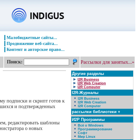
Малобюджетные сайты...
Продвижение веб-сайта...
Контент и авторское право...
Поиск:
Рассылки для занятых...»
Другие разделы
I2R Business
I2R Web Creation
I2R Computer
I2R-Журналы
I2R Business
му подписки и скрипт готов к
I2R Web Creation
авшихся и подтвержденных
I2R Computer
рассылки библиотеки +
И2Р Программы
исем, редактировать шаблоны
Всё о Windows
нистратора о новых
Программирование
Софт
Мир Linux