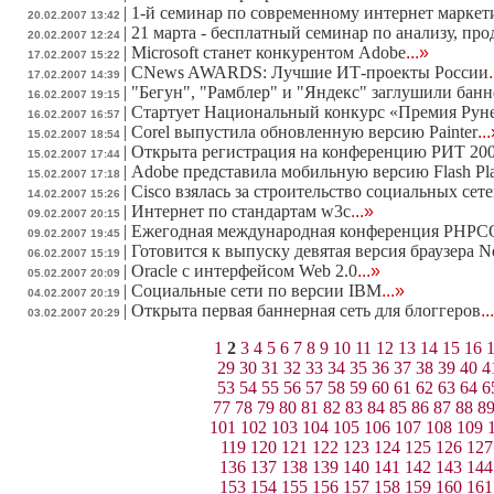
|
1-й семинар по современному интернет маркет
20.02.2007 13:42
|
21 марта - бесплатный семинар по анализу, п
20.02.2007 12:24
|
Microsoft станет конкурентом Adobe
...»
17.02.2007 15:22
|
CNews AWARDS: Лучшие ИТ-проекты России
17.02.2007 14:39
|
"Бегун", "Рамблер" и "Яндекс" заглушили бан
16.02.2007 19:15
|
Стартует Национальный конкурс «Премия Руне
16.02.2007 16:57
|
Corel выпустила обновленную версию Painter
..
15.02.2007 18:54
|
Открыта регистрация на конференцию РИТ 20
15.02.2007 17:44
|
Adobe представила мобильную версию Flash Pl
15.02.2007 17:18
|
Cisco взялась за строительство социальных сет
14.02.2007 15:26
|
Интернет по стандартам w3c
...»
09.02.2007 20:15
|
Ежегодная международная конференция PHPCO
09.02.2007 19:45
|
Готовится к выпуску девятая версия браузера N
06.02.2007 15:19
|
Oracle с интерфейсом Web 2.0
...»
05.02.2007 20:09
|
Социальные сети по версии IBM
...»
04.02.2007 20:19
|
Открыта первая баннерная сеть для блоггеров
..
03.02.2007 20:29
1
2
3
4
5
6
7
8
9
10
11
12
13
14
15
16
29
30
31
32
33
34
35
36
37
38
39
40
4
53
54
55
56
57
58
59
60
61
62
63
64
6
77
78
79
80
81
82
83
84
85
86
87
88
8
101
102
103
104
105
106
107
108
109
119
120
121
122
123
124
125
126
127
136
137
138
139
140
141
142
143
144
153
154
155
156
157
158
159
160
161