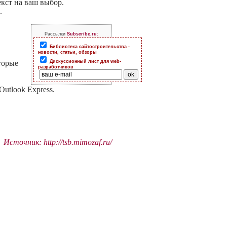
кст на ваш выбор.
.
Рассылки
Subscribe.ru
:
Библиотека сайтостроительства -
новости, статьи, обзоры
торые
Дискуссионный лист для web-
разработчиков
utlook Express.
Источник: http://tsb.mimozaf.ru/