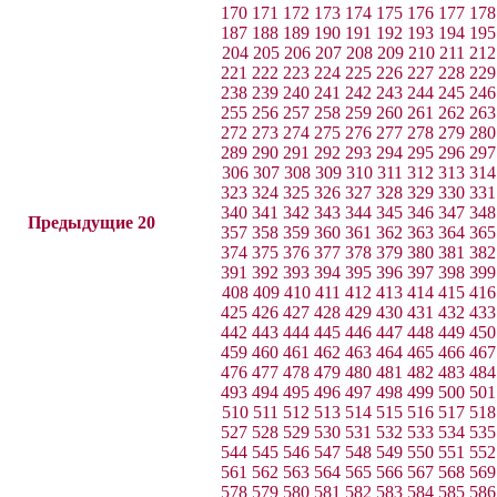
170
171
172
173
174
175
176
177
178
187
188
189
190
191
192
193
194
195
204
205
206
207
208
209
210
211
212
221
222
223
224
225
226
227
228
229
238
239
240
241
242
243
244
245
246
255
256
257
258
259
260
261
262
263
272
273
274
275
276
277
278
279
280
289
290
291
292
293
294
295
296
297
306
307
308
309
310
311
312
313
314
323
324
325
326
327
328
329
330
331
340
341
342
343
344
345
346
347
348
Предыдущие 20
357
358
359
360
361
362
363
364
365
374
375
376
377
378
379
380
381
382
391
392
393
394
395
396
397
398
399
408
409
410
411
412
413
414
415
416
425
426
427
428
429
430
431
432
433
442
443
444
445
446
447
448
449
450
459
460
461
462
463
464
465
466
467
476
477
478
479
480
481
482
483
484
493
494
495
496
497
498
499
500
501
510
511
512
513
514
515
516
517
518
527
528
529
530
531
532
533
534
535
544
545
546
547
548
549
550
551
552
561
562
563
564
565
566
567
568
569
578
579
580
581
582
583
584
585
586