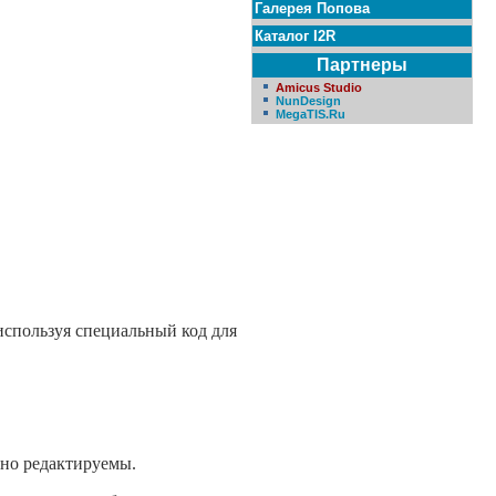
Галерея Попова
Каталог I2R
Партнеры
Amicus Studio
NunDesign
MegaTIS.Ru
используя специальный код для
дно редактируемы.