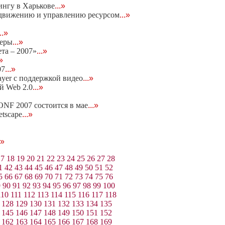
ингу в Харькове
...»
родвижению и управлению ресурсом
...»
...»
неры
...»
та – 2007»
...»
.»
07
...»
ayer c поддержкой видео
...»
ей Web 2.0
...»
NF 2007 состоится в мае
...»
etscape
...»
.»
17
18
19
20
21
22
23
24
25
26
27
28
1
42
43
44
45
46
47
48
49
50
51
52
5
66
67
68
69
70
71
72
73
74
75
76
9
90
91
92
93
94
95
96
97
98
99
100
110
111
112
113
114
115
116
117
118
128
129
130
131
132
133
134
135
145
146
147
148
149
150
151
152
162
163
164
165
166
167
168
169