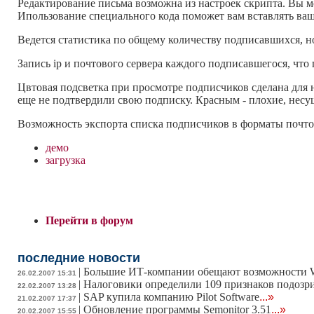
Редактирование письма возможна из настроек скрипта. Вы м
Ипользование специального кода поможет вам вставлять ва
Ведется статистика по общему количеству подписавшихся, н
Запись ip и почтового сервера каждого подписавшегося, что
Цвтовая подсветка при просмотре подписчиков сделана для
еще не подтвердили свою подписку. Красным - плохие, нес
Возможность экспорта списка подписчиков в форматы почтовых
демо
загрузка
Перейти в форум
последние новости
|
Большие ИТ-компании обещают возможности W
26.02.2007 15:31
|
Налоговики определили 109 признаков подозр
22.02.2007 13:28
|
SAP купила компанию Pilot Software
...»
21.02.2007 17:37
|
Обновление программы Semonitor 3.51
...»
20.02.2007 15:55