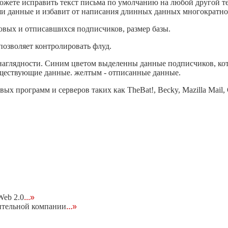
ожете исправить текст письма по умолчанию на любой другой те
ши данные и избавит от написания длинных данных многократно
овых и отписавшихся подписчиков, размер базы.
 позволяет контролировать флуд.
 наглядности. Синим цветом выделенны данные подписчиков, ко
уществующие данные. желтым - отписанные данные.
 программ и серверов таких как TheBat!, Becky, Mazilla Mail, O
eb 2.0
...»
ительной компании
...»