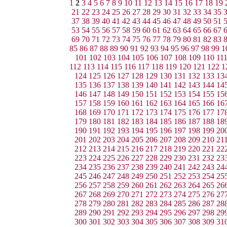
1
2
3
4
5
6
7
8
9
10
11
12
13
14
15
16
17
18
19
21
22
23
24
25
26
27
28
29
30
31
32
33
34
35
37
38
39
40
41
42
43
44
45
46
47
48
49
50
51
53
54
55
56
57
58
59
60
61
62
63
64
65
66
67
69
70
71
72
73
74
75
76
77
78
79
80
81
82
83
85
86
87
88
89
90
91
92
93
94
95
96
97
98
99
1
101
102
103
104
105
106
107
108
109
110
11
112
113
114
115
116
117
118
119
120
121
122
1
124
125
126
127
128
129
130
131
132
133
13
135
136
137
138
139
140
141
142
143
144
14
146
147
148
149
150
151
152
153
154
155
15
157
158
159
160
161
162
163
164
165
166
16
168
169
170
171
172
173
174
175
176
177
17
179
180
181
182
183
184
185
186
187
188
18
190
191
192
193
194
195
196
197
198
199
20
201
202
203
204
205
206
207
208
209
210
21
212
213
214
215
216
217
218
219
220
221
22
223
224
225
226
227
228
229
230
231
232
23
234
235
236
237
238
239
240
241
242
243
24
245
246
247
248
249
250
251
252
253
254
25
256
257
258
259
260
261
262
263
264
265
26
267
268
269
270
271
272
273
274
275
276
27
278
279
280
281
282
283
284
285
286
287
28
289
290
291
292
293
294
295
296
297
298
29
300
301
302
303
304
305
306
307
308
309
31