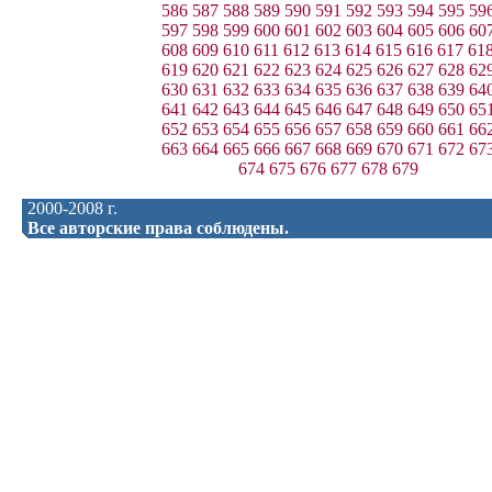
586
587
588
589
590
591
592
593
594
595
59
597
598
599
600
601
602
603
604
605
606
60
608
609
610
611
612
613
614
615
616
617
61
619
620
621
622
623
624
625
626
627
628
62
630
631
632
633
634
635
636
637
638
639
64
641
642
643
644
645
646
647
648
649
650
65
652
653
654
655
656
657
658
659
660
661
66
663
664
665
666
667
668
669
670
671
672
67
674
675
676
677
678
679
2000-2008 г.
Все авторские права соблюдены.