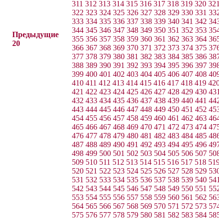
311
312
313
314
315
316
317
318
319
320
32
322
323
324
325
326
327
328
329
330
331
33
333
334
335
336
337
338
339
340
341
342
34
344
345
346
347
348
349
350
351
352
353
35
Предыдущие
355
356
357
358
359
360
361
362
363
364
36
20
366
367
368
369
370
371
372
373
374
375
37
377
378
379
380
381
382
383
384
385
386
38
388
389
390
391
392
393
394
395
396
397
39
399
400
401
402
403
404
405
406
407
408
40
410
411
412
413
414
415
416
417
418
419
42
421
422
423
424
425
426
427
428
429
430
43
432
433
434
435
436
437
438
439
440
441
44
443
444
445
446
447
448
449
450
451
452
45
454
455
456
457
458
459
460
461
462
463
46
465
466
467
468
469
470
471
472
473
474
47
476
477
478
479
480
481
482
483
484
485
48
487
488
489
490
491
492
493
494
495
496
49
498
499
500
501
502
503
504
505
506
507
50
509
510
511
512
513
514
515
516
517
518
51
520
521
522
523
524
525
526
527
528
529
53
531
532
533
534
535
536
537
538
539
540
54
542
543
544
545
546
547
548
549
550
551
55
553
554
555
556
557
558
559
560
561
562
56
564
565
566
567
568
569
570
571
572
573
57
575
576
577
578
579
580
581
582
583
584
58