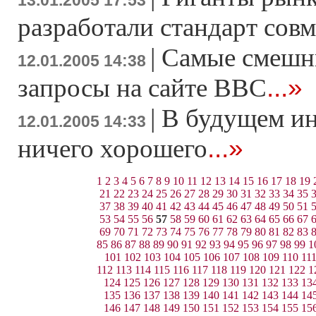
13.01.2005 17:53
разработали стандарт сов
|
Самые смешн
12.01.2005 14:38
...»
запросы на сайте ВВС
|
В будущем ин
12.01.2005 14:33
...»
ничего хорошего
1
2
3
4
5
6
7
8
9
10
11
12
13
14
15
16
17
18
19
21
22
23
24
25
26
27
28
29
30
31
32
33
34
35
37
38
39
40
41
42
43
44
45
46
47
48
49
50
51
53
54
55
56
57
58
59
60
61
62
63
64
65
66
67
69
70
71
72
73
74
75
76
77
78
79
80
81
82
83
85
86
87
88
89
90
91
92
93
94
95
96
97
98
99
1
101
102
103
104
105
106
107
108
109
110
11
112
113
114
115
116
117
118
119
120
121
122
1
124
125
126
127
128
129
130
131
132
133
13
135
136
137
138
139
140
141
142
143
144
14
146
147
148
149
150
151
152
153
154
155
15