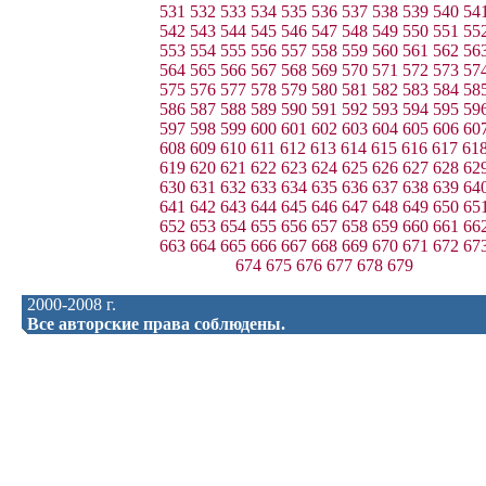
531
532
533
534
535
536
537
538
539
540
54
542
543
544
545
546
547
548
549
550
551
55
553
554
555
556
557
558
559
560
561
562
56
564
565
566
567
568
569
570
571
572
573
57
575
576
577
578
579
580
581
582
583
584
58
586
587
588
589
590
591
592
593
594
595
59
597
598
599
600
601
602
603
604
605
606
60
608
609
610
611
612
613
614
615
616
617
61
619
620
621
622
623
624
625
626
627
628
62
630
631
632
633
634
635
636
637
638
639
64
641
642
643
644
645
646
647
648
649
650
65
652
653
654
655
656
657
658
659
660
661
66
663
664
665
666
667
668
669
670
671
672
67
674
675
676
677
678
679
2000-2008 г.
Все авторские права соблюдены.