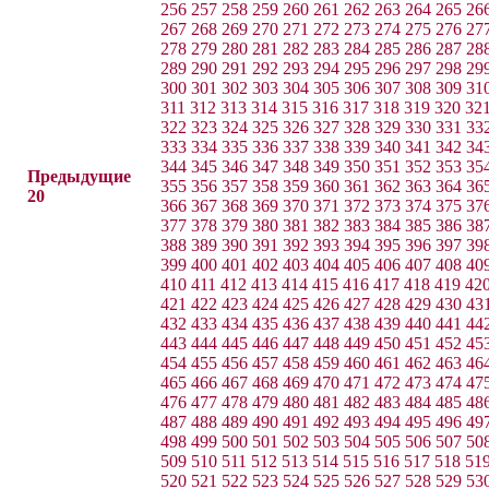
256
257
258
259
260
261
262
263
264
265
26
267
268
269
270
271
272
273
274
275
276
27
278
279
280
281
282
283
284
285
286
287
28
289
290
291
292
293
294
295
296
297
298
29
300
301
302
303
304
305
306
307
308
309
31
311
312
313
314
315
316
317
318
319
320
32
322
323
324
325
326
327
328
329
330
331
33
333
334
335
336
337
338
339
340
341
342
34
344
345
346
347
348
349
350
351
352
353
35
Предыдущие
355
356
357
358
359
360
361
362
363
364
36
20
366
367
368
369
370
371
372
373
374
375
37
377
378
379
380
381
382
383
384
385
386
38
388
389
390
391
392
393
394
395
396
397
39
399
400
401
402
403
404
405
406
407
408
40
410
411
412
413
414
415
416
417
418
419
42
421
422
423
424
425
426
427
428
429
430
43
432
433
434
435
436
437
438
439
440
441
44
443
444
445
446
447
448
449
450
451
452
45
454
455
456
457
458
459
460
461
462
463
46
465
466
467
468
469
470
471
472
473
474
47
476
477
478
479
480
481
482
483
484
485
48
487
488
489
490
491
492
493
494
495
496
49
498
499
500
501
502
503
504
505
506
507
50
509
510
511
512
513
514
515
516
517
518
51
520
521
522
523
524
525
526
527
528
529
53