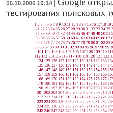
|
Google откры
06.10.2006 19:14
тестирования поисковых 
1
2
3
4
5
6
7
8
9
10
11
12
13
14
15
16
17
18
19
21
22
23
24
25
26
27
28
29
30
31
32
33
34
35
37
38
39
40
41
42
43
44
45
46
47
48
49
50
51
53
54
55
56
57
58
59
60
61
62
63
64
65
66
67
69
70
71
72
73
74
75
76
77
78
79
80
81
82
83
85
86
87
88
89
90
91
92
93
94
95
96
97
98
99
1
101
102
103
104
105
106
107
108
109
110
11
112
113
114
115
116
117
118
119
120
121
122
1
124
125
126
127
128
129
130
131
132
133
13
135
136
137
138
139
140
141
142
143
144
14
146
147
148
149
150
151
152
153
154
155
15
157
158
159
160
161
162
163
164
165
166
16
168
169
170
171
172
173
174
175
176
177
17
179
180
181
182
183
184
185
186
187
188
18
190
191
192
193
194
195
196
197
198
199
20
201
202
203
204
205
206
207
208
209
210
21
212
213
214
215
216
217
218
219
220
221
22
223
224
225
226
227
228
229
230
231
232
23
234
235
236
237
238
239
240
241
242
243
24
245
246
247
248
249
250
251
252
253
254
25