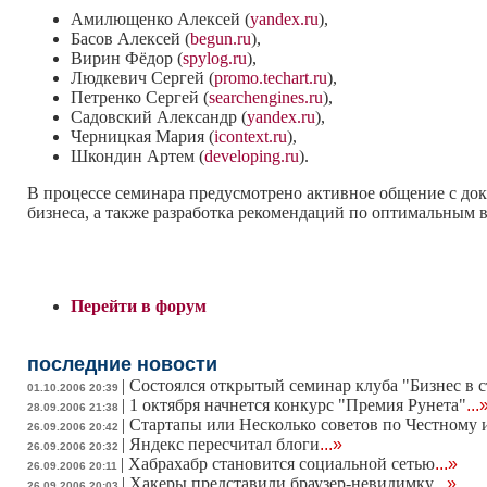
Амилющенко Алексей (
yandex.ru
),
Басов Алексей (
begun.ru
),
Вирин Фёдор (
spylog.ru
),
Людкевич Сергей (
promo.techart.ru
),
Петренко Сергей (
searchengines.ru
),
Садовский Александр (
yandex.ru
),
Черницкая Мария (
icontext.ru
),
Шкондин Артем (
developing.ru
).
В процессе семинара предусмотрено активное общение с док
бизнеса, а также разработка рекомендаций по оптимальным 
Перейти в форум
последние новости
|
Состоялся открытый семинар клуба "Бизнес в 
01.10.2006 20:39
|
1 октября начнется конкурс "Премия Рунета"
...
28.09.2006 21:38
|
Стартапы или Несколько советов по Честному и
26.09.2006 20:42
|
Яндекс пересчитал блоги
...»
26.09.2006 20:32
|
Хабрахабр становится социальной сетью
...»
26.09.2006 20:11
|
Хакеры представили браузер-невидимку
...»
26.09.2006 20:03