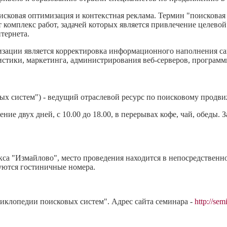
ковая оптимизация и контекстная реклама. Термин "поисковая 
ает комплекс работ, задачей которых является привлечение целев
тернета.
зации является корректировка информационного наполнения са
тистики, маркетинга, администрирования веб-серверов, программ
ых систем") - ведущий отраслевой ресурс по поисковому продв
ние двух дней, с 10.00 до 18.00, в перерывах кофе, чай, обеды.
са "Измайлово", место проведения находится в непосредственно
уются гостиничные номера.
иклопедии поисковых систем". Адрес сайта семинара -
http://sem