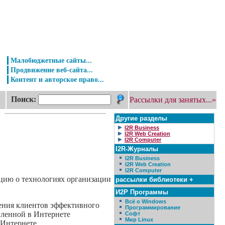
Малобюджетные сайты...
Продвижение веб-сайта...
Контент и авторское право...
Поиск:
Рассылки для занятых...»
Другие разделы
I2R Business
I2R Web Creation
I2R Computer
I2R-Журналы
I2R Business
I2R Web Creation
I2R Computer
цию о технологиях организации
рассылки библиотеки +
И2Р Программы
Всё о Windows
чения клиентов эффективного
Программирование
вленной в Интернете
Софт
Мир Linux
 Интернете.