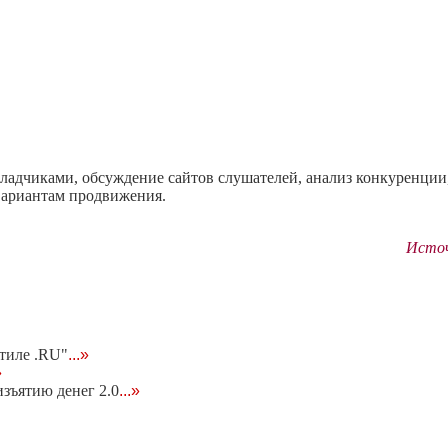
ладчиками, обсуждение сайтов слушателей, анализ конкуренции
вариантам продвижения.
Источн
стиле .RU"
...»
»
зъятию денег 2.0
...»