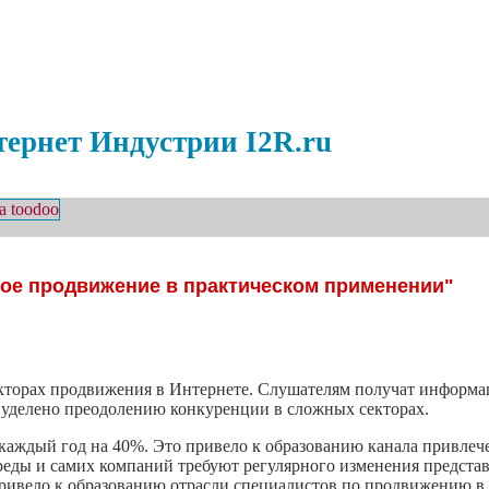
ернет Индустрии I2R.ru
ое продвижение в практическом применении"
кторах продвижения в Интернете. Слушателям получат информа
 уделено преодолению конкуренции в сложных секторах.
 каждый год на 40%. Это привело к образованию канала привле
реды и самих компаний требуют регулярного изменения предста
ривело к образованию отрасли специалистов по продвижению в