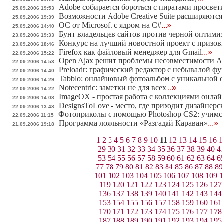
|
Adobe собирается бороться с пиратами просве
25.09.2006 19:53
|
Возможности Adobe Creative Suite расширяют
25.09.2006 19:39
|
ОС от Microsoft с ядром на C#
...»
25.09.2006 14:40
|
Бунт владельцев сайтов против черной оптими
23.09.2006 19:33
|
Конкурс на лучший новостной проект с призо
23.09.2006 18:46
|
Firefox как файловый менеджер для Gmail
...»
22.09.2006 15:22
|
Open Ajax решит проблемы несовместимости 
22.09.2006 14:53
|
Preloadr: графический редактор с небывалой 
22.09.2006 14:40
|
Tabblo: онлайновый фотоальбом с уникальной
22.09.2006 14:29
|
Notecentric: заметки не для всех
...»
22.09.2006 14:22
|
ImageOX - простая работа с коллекциями онла
22.09.2006 14:08
|
DesignsToLove - место, где приходит дизайнер
22.09.2006 13:48
|
Фотоприколы с помощью Photoshop CS2: учимся
22.09.2006 11:15
|
Программа лояльности «Разгадай Караван»
...»
21.09.2006 19:18
1
2
3
4
5
6
7
8
9
10
11
12
13
14
15
16
29
30
31
32
33
34
35
36
37
38
39
40
4
53
54
55
56
57
58
59
60
61
62
63
64
6
77
78
79
80
81
82
83
84
85
86
87
88
8
101
102
103
104
105
106
107
108
109
119
120
121
122
123
124
125
126
127
136
137
138
139
140
141
142
143
144
153
154
155
156
157
158
159
160
161
170
171
172
173
174
175
176
177
178
187
188
189
190
191
192
193
194
195