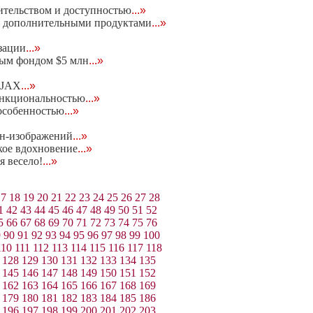
тительством и доступностью
...»
ся дополнительными продуктами
...»
зации
...»
вым фондом $5 млн
...»
AJAX
...»
функциональностью
...»
 особенностью
...»
йн-изображений
...»
ское вдохновение
...»
 весело!
...»
17
18
19
20
21
22
23
24
25
26
27
28
1
42
43
44
45
46
47
48
49
50
51
52
5
66
67
68
69
70
71
72
73
74
75
76
9
90
91
92
93
94
95
96
97
98
99
100
110
111
112
113
114
115
116
117
118
128
129
130
131
132
133
134
135
145
146
147
148
149
150
151
152
162
163
164
165
166
167
168
169
179
180
181
182
183
184
185
186
196
197
198
199
200
201
202
203