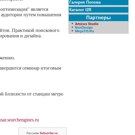
Галерея Попова
оптимизация" является
Каталог I2R
ой аудитории путем повышения
Партнеры
Amicus Studio
NunDesign
йтов. Практикой поискового
MegaTIS.Ru
ирования и дизайна.
ижению.
 Завершится семинар итоговым
й бллизости от станции метро
inar.searchengines.ru
Рассылки
Subscribe.ru
: