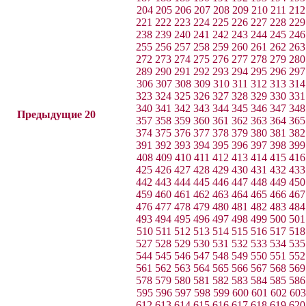
204
205
206
207
208
209
210
211
212
221
222
223
224
225
226
227
228
229
238
239
240
241
242
243
244
245
246
255
256
257
258
259
260
261
262
263
272
273
274
275
276
277
278
279
280
289
290
291
292
293
294
295
296
297
306
307
308
309
310
311
312
313
314
323
324
325
326
327
328
329
330
331
340
341
342
343
344
345
346
347
348
Предыдущие 20
357
358
359
360
361
362
363
364
365
374
375
376
377
378
379
380
381
382
391
392
393
394
395
396
397
398
399
408
409
410
411
412
413
414
415
416
425
426
427
428
429
430
431
432
433
442
443
444
445
446
447
448
449
450
459
460
461
462
463
464
465
466
467
476
477
478
479
480
481
482
483
484
493
494
495
496
497
498
499
500
501
510
511
512
513
514
515
516
517
518
527
528
529
530
531
532
533
534
535
544
545
546
547
548
549
550
551
552
561
562
563
564
565
566
567
568
569
578
579
580
581
582
583
584
585
586
595
596
597
598
599
600
601
602
603
612
613
614
615
616
617
618
619
620