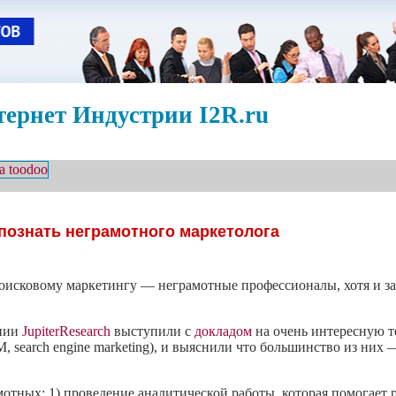
ернет Индустрии I2R.ru
познать неграмотного маркетолога
поисковому маркетингу — неграмотные профессионалы, хотя и 
ании
JupiterResearch
выступили с
докладом
на очень интересную т
, search engine marketing), и выяснили что большинство из ни
мотных: 1) проведение аналитической работы, которая помогает