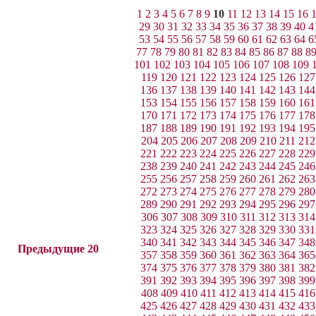
1
2
3
4
5
6
7
8
9
10
11
12
13
14
15
16
29
30
31
32
33
34
35
36
37
38
39
40
4
53
54
55
56
57
58
59
60
61
62
63
64
6
77
78
79
80
81
82
83
84
85
86
87
88
8
101
102
103
104
105
106
107
108
109
119
120
121
122
123
124
125
126
127
136
137
138
139
140
141
142
143
144
153
154
155
156
157
158
159
160
161
170
171
172
173
174
175
176
177
178
187
188
189
190
191
192
193
194
195
204
205
206
207
208
209
210
211
212
221
222
223
224
225
226
227
228
229
238
239
240
241
242
243
244
245
246
255
256
257
258
259
260
261
262
263
272
273
274
275
276
277
278
279
280
289
290
291
292
293
294
295
296
297
306
307
308
309
310
311
312
313
314
323
324
325
326
327
328
329
330
331
340
341
342
343
344
345
346
347
348
Предыдущие 20
357
358
359
360
361
362
363
364
365
374
375
376
377
378
379
380
381
382
391
392
393
394
395
396
397
398
399
408
409
410
411
412
413
414
415
416
425
426
427
428
429
430
431
432
433