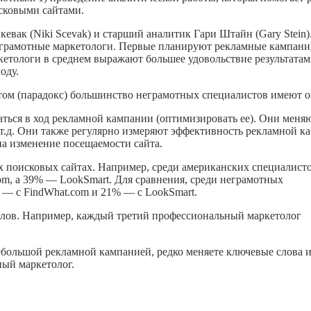
исковыми сайтами.
кевак (Niki Scevak) и старший аналитик Гари Штайн (Gary Stein
неграмотные маркетологи. Первые планируют рекламные кампани
аркетологи в среднем выражают большее удовольствие результат
оду.
том (парадокс) большинство неграмотных специалистов имеют оп
ься в ход рекламной кампании (оптимизировать ее). Они меняю
и т.д. Они также регулярно измеряют эффективность рекламной к
на изменение посещаемости сайта.
 поисковых сайтах. Например, среди американских специалист
om, а 39% — LookSmart. Для сравнения, среди неграмотных
% — с FindWhat.com и 21% — с LookSmart.
лов. Например, каждый третий профессиональный маркетолог
большой рекламной кампанией, редко меняете ключевые слова и 
ный маркетолог.