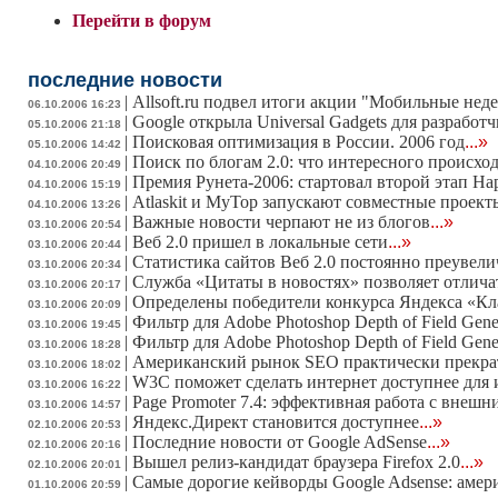
Перейти в форум
последние новости
|
Allsoft.ru подвел итоги акции "Мобильные нед
06.10.2006 16:23
|
Google открыла Universal Gadgets для разработ
05.10.2006 21:18
|
Поисковая оптимизация в России. 2006 год
...»
05.10.2006 14:42
|
Поиск по блогам 2.0: что интересного происхо
04.10.2006 20:49
|
Премия Рунета-2006: стартовал второй этап На
04.10.2006 15:19
|
Atlaskit и MyTop запускают совместные проект
04.10.2006 13:26
|
Важные новости черпают не из блогов
...»
03.10.2006 20:54
|
Веб 2.0 пришел в локальные сети
...»
03.10.2006 20:44
|
Статистика сайтов Веб 2.0 постоянно преувели
03.10.2006 20:34
|
Служба «Цитаты в новостях» позволяет отличат
03.10.2006 20:17
|
Определены победители конкурса Яндекса «Кл
03.10.2006 20:09
|
Фильтр для Adobe Photoshop Depth of Field Gene
03.10.2006 19:45
|
Фильтр для Adobe Photoshop Depth of Field Gene
03.10.2006 18:28
|
Американский рынок SEO практически прекра
03.10.2006 18:02
|
W3C поможет сделать интернет доступнее для
03.10.2006 16:22
|
Page Promoter 7.4: эффективная работа с внеш
03.10.2006 14:57
|
Яндекс.Директ становится доступнее
...»
02.10.2006 20:53
|
Последние новости от Google AdSense
...»
02.10.2006 20:16
|
Вышел релиз-кандидат браузера Firefox 2.0
...»
02.10.2006 20:01
|
Самые дорогие кейворды Google Adsense: амер
01.10.2006 20:59