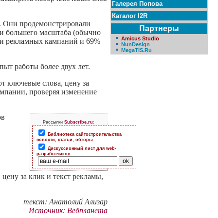
Галерея Попова
Каталог I2R
). Они продемонстрировали
Партнеры
и большего масштаба (обычно
Amicus Studio
ами рекламных кампаний и 69%
NunDesign
MegaTIS.Ru
ыт работы более двух лет.
т ключевые слова, цену за
ампании, проверяя изменение
ов
Рассылки
Subscribe.ru
:
Библиотека сайтостроительства
новости, статьи, обзоры
Дискуссионный лист для web-
разработчиков
цену за клик и текст рекламы,
текст: Анатолий Ализар
Источник: Вебпланета