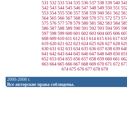
531
532
533
534
535
536
537
538
539
540
54
542
543
544
545
546
547
548
549
550
551
55
553
554
555
556
557
558
559
560
561
562
56
564
565
566
567
568
569
570
571
572
573
57
575
576
577
578
579
580
581
582
583
584
58
586
587
588
589
590
591
592
593
594
595
59
597
598
599
600
601
602
603
604
605
606
60
608
609
610
611
612
613
614
615
616
617
61
619
620
621
622
623
624
625
626
627
628
62
630
631
632
633
634
635
636
637
638
639
64
641
642
643
644
645
646
647
648
649
650
65
652
653
654
655
656
657
658
659
660
661
66
663
664
665
666
667
668
669
670
671
672
67
674
675
676
677
678
679
2000-2008 г.
Все авторские права соблюдены.