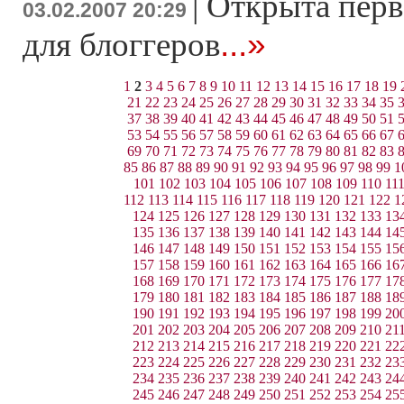
|
Открыта перв
03.02.2007 20:29
...»
для блоггеров
1
2
3
4
5
6
7
8
9
10
11
12
13
14
15
16
17
18
19
21
22
23
24
25
26
27
28
29
30
31
32
33
34
35
37
38
39
40
41
42
43
44
45
46
47
48
49
50
51
53
54
55
56
57
58
59
60
61
62
63
64
65
66
67
69
70
71
72
73
74
75
76
77
78
79
80
81
82
83
85
86
87
88
89
90
91
92
93
94
95
96
97
98
99
1
101
102
103
104
105
106
107
108
109
110
11
112
113
114
115
116
117
118
119
120
121
122
1
124
125
126
127
128
129
130
131
132
133
13
135
136
137
138
139
140
141
142
143
144
14
146
147
148
149
150
151
152
153
154
155
15
157
158
159
160
161
162
163
164
165
166
16
168
169
170
171
172
173
174
175
176
177
17
179
180
181
182
183
184
185
186
187
188
18
190
191
192
193
194
195
196
197
198
199
20
201
202
203
204
205
206
207
208
209
210
21
212
213
214
215
216
217
218
219
220
221
22
223
224
225
226
227
228
229
230
231
232
23
234
235
236
237
238
239
240
241
242
243
24
245
246
247
248
249
250
251
252
253
254
25