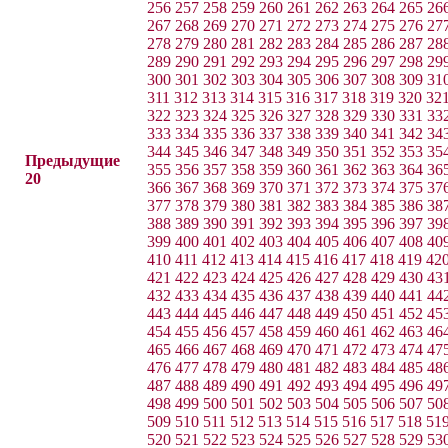
256
257
258
259
260
261
262
263
264
265
26
267
268
269
270
271
272
273
274
275
276
27
278
279
280
281
282
283
284
285
286
287
28
289
290
291
292
293
294
295
296
297
298
29
300
301
302
303
304
305
306
307
308
309
31
311
312
313
314
315
316
317
318
319
320
32
322
323
324
325
326
327
328
329
330
331
33
333
334
335
336
337
338
339
340
341
342
34
344
345
346
347
348
349
350
351
352
353
35
Предыдущие
355
356
357
358
359
360
361
362
363
364
36
20
366
367
368
369
370
371
372
373
374
375
37
377
378
379
380
381
382
383
384
385
386
38
388
389
390
391
392
393
394
395
396
397
39
399
400
401
402
403
404
405
406
407
408
40
410
411
412
413
414
415
416
417
418
419
42
421
422
423
424
425
426
427
428
429
430
43
432
433
434
435
436
437
438
439
440
441
44
443
444
445
446
447
448
449
450
451
452
45
454
455
456
457
458
459
460
461
462
463
46
465
466
467
468
469
470
471
472
473
474
47
476
477
478
479
480
481
482
483
484
485
48
487
488
489
490
491
492
493
494
495
496
49
498
499
500
501
502
503
504
505
506
507
50
509
510
511
512
513
514
515
516
517
518
51
520
521
522
523
524
525
526
527
528
529
53