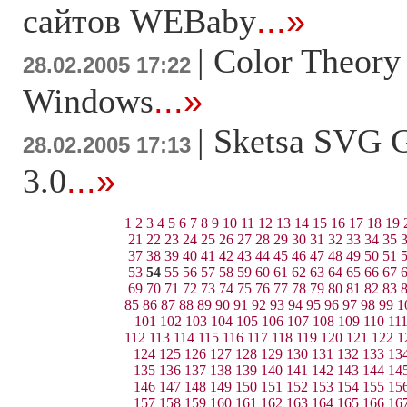
сайтов WEBaby
...»
|
Color Theory 
28.02.2005 17:22
Windows
...»
|
Sketsa SVG G
28.02.2005 17:13
3.0
...»
1
2
3
4
5
6
7
8
9
10
11
12
13
14
15
16
17
18
19
21
22
23
24
25
26
27
28
29
30
31
32
33
34
35
37
38
39
40
41
42
43
44
45
46
47
48
49
50
51
53
54
55
56
57
58
59
60
61
62
63
64
65
66
67
69
70
71
72
73
74
75
76
77
78
79
80
81
82
83
85
86
87
88
89
90
91
92
93
94
95
96
97
98
99
1
101
102
103
104
105
106
107
108
109
110
11
112
113
114
115
116
117
118
119
120
121
122
1
124
125
126
127
128
129
130
131
132
133
13
135
136
137
138
139
140
141
142
143
144
14
146
147
148
149
150
151
152
153
154
155
15
157
158
159
160
161
162
163
164
165
166
16