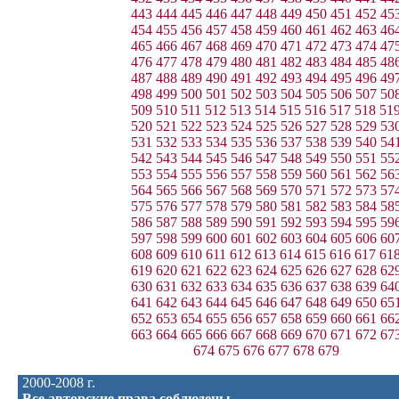
443
444
445
446
447
448
449
450
451
452
45
454
455
456
457
458
459
460
461
462
463
46
465
466
467
468
469
470
471
472
473
474
47
476
477
478
479
480
481
482
483
484
485
48
487
488
489
490
491
492
493
494
495
496
49
498
499
500
501
502
503
504
505
506
507
50
509
510
511
512
513
514
515
516
517
518
51
520
521
522
523
524
525
526
527
528
529
53
531
532
533
534
535
536
537
538
539
540
54
542
543
544
545
546
547
548
549
550
551
55
553
554
555
556
557
558
559
560
561
562
56
564
565
566
567
568
569
570
571
572
573
57
575
576
577
578
579
580
581
582
583
584
58
586
587
588
589
590
591
592
593
594
595
59
597
598
599
600
601
602
603
604
605
606
60
608
609
610
611
612
613
614
615
616
617
61
619
620
621
622
623
624
625
626
627
628
62
630
631
632
633
634
635
636
637
638
639
64
641
642
643
644
645
646
647
648
649
650
65
652
653
654
655
656
657
658
659
660
661
66
663
664
665
666
667
668
669
670
671
672
67
674
675
676
677
678
679
2000-2008 г.
Все авторские права соблюдены.