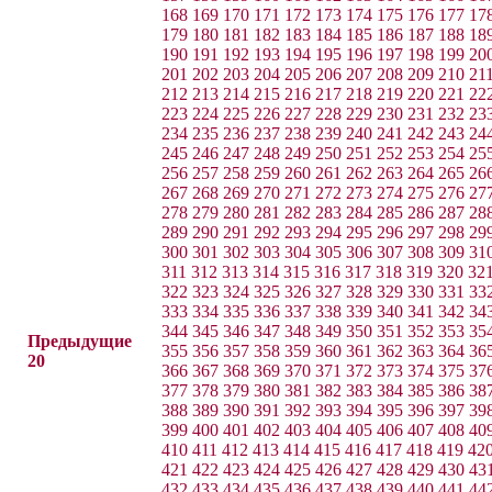
168
169
170
171
172
173
174
175
176
177
17
179
180
181
182
183
184
185
186
187
188
18
190
191
192
193
194
195
196
197
198
199
20
201
202
203
204
205
206
207
208
209
210
21
212
213
214
215
216
217
218
219
220
221
22
223
224
225
226
227
228
229
230
231
232
23
234
235
236
237
238
239
240
241
242
243
24
245
246
247
248
249
250
251
252
253
254
25
256
257
258
259
260
261
262
263
264
265
26
267
268
269
270
271
272
273
274
275
276
27
278
279
280
281
282
283
284
285
286
287
28
289
290
291
292
293
294
295
296
297
298
29
300
301
302
303
304
305
306
307
308
309
31
311
312
313
314
315
316
317
318
319
320
32
322
323
324
325
326
327
328
329
330
331
33
333
334
335
336
337
338
339
340
341
342
34
344
345
346
347
348
349
350
351
352
353
35
Предыдущие
355
356
357
358
359
360
361
362
363
364
36
20
366
367
368
369
370
371
372
373
374
375
37
377
378
379
380
381
382
383
384
385
386
38
388
389
390
391
392
393
394
395
396
397
39
399
400
401
402
403
404
405
406
407
408
40
410
411
412
413
414
415
416
417
418
419
42
421
422
423
424
425
426
427
428
429
430
43
432
433
434
435
436
437
438
439
440
441
44