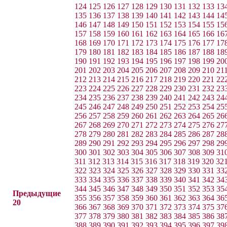
124
125
126
127
128
129
130
131
132
133
13
135
136
137
138
139
140
141
142
143
144
14
146
147
148
149
150
151
152
153
154
155
15
157
158
159
160
161
162
163
164
165
166
16
168
169
170
171
172
173
174
175
176
177
17
179
180
181
182
183
184
185
186
187
188
18
190
191
192
193
194
195
196
197
198
199
20
201
202
203
204
205
206
207
208
209
210
21
212
213
214
215
216
217
218
219
220
221
22
223
224
225
226
227
228
229
230
231
232
23
234
235
236
237
238
239
240
241
242
243
24
245
246
247
248
249
250
251
252
253
254
25
256
257
258
259
260
261
262
263
264
265
26
267
268
269
270
271
272
273
274
275
276
27
278
279
280
281
282
283
284
285
286
287
28
289
290
291
292
293
294
295
296
297
298
29
300
301
302
303
304
305
306
307
308
309
31
311
312
313
314
315
316
317
318
319
320
32
322
323
324
325
326
327
328
329
330
331
33
333
334
335
336
337
338
339
340
341
342
34
344
345
346
347
348
349
350
351
352
353
35
Предыдущие
355
356
357
358
359
360
361
362
363
364
36
20
366
367
368
369
370
371
372
373
374
375
37
377
378
379
380
381
382
383
384
385
386
38
388
389
390
391
392
393
394
395
396
397
39