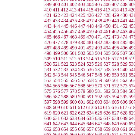
399
400
401
402
403
404
405
406
407
408
40
410
411
412
413
414
415
416
417
418
419
42
421
422
423
424
425
426
427
428
429
430
43
432
433
434
435
436
437
438
439
440
441
44
443
444
445
446
447
448
449
450
451
452
45
454
455
456
457
458
459
460
461
462
463
46
465
466
467
468
469
470
471
472
473
474
47
476
477
478
479
480
481
482
483
484
485
48
487
488
489
490
491
492
493
494
495
496
49
498
499
500
501
502
503
504
505
506
507
50
509
510
511
512
513
514
515
516
517
518
51
520
521
522
523
524
525
526
527
528
529
53
531
532
533
534
535
536
537
538
539
540
54
542
543
544
545
546
547
548
549
550
551
55
553
554
555
556
557
558
559
560
561
562
56
564
565
566
567
568
569
570
571
572
573
57
575
576
577
578
579
580
581
582
583
584
58
586
587
588
589
590
591
592
593
594
595
59
597
598
599
600
601
602
603
604
605
606
60
608
609
610
611
612
613
614
615
616
617
61
619
620
621
622
623
624
625
626
627
628
62
630
631
632
633
634
635
636
637
638
639
64
641
642
643
644
645
646
647
648
649
650
65
652
653
654
655
656
657
658
659
660
661
66
663
664
665
666
667
668
669
670
671
672
67