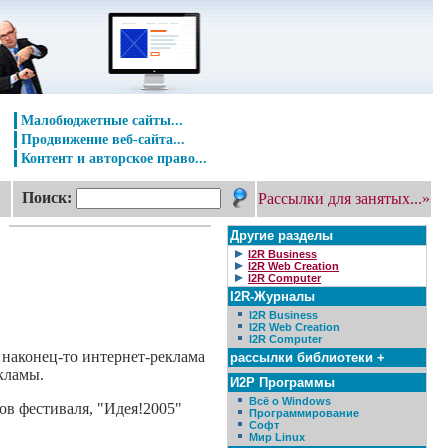
Малобюджетные сайты...
Продвижение веб-сайта...
Контент и авторское право...
Поиск:
Рассылки для занятых...»
Другие разделы
I2R Business
I2R Web Creation
I2R Computer
I2R-Журналы
I2R Business
I2R Web Creation
I2R Computer
 наконец-то интернет-реклама
рассылки библиотеки +
кламы.
И2Р Программы
Всё о Windows
ов фестиваля, "Идея!2005"
Программирование
Софт
Мир Linux