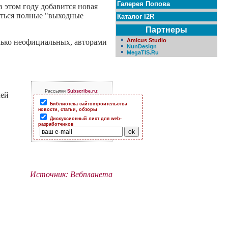
Галерея Попова
 этом году добавится новая
аться полные "выходные
Каталог I2R
Партнеры
Amicus Studio
олько неофициальных, авторами
NunDesign
MegaTIS.Ru
Рассылки
Subscribe.ru
:
лей
Библиотека сайтостроительства
новости, статьи, обзоры
Дискуссионный лист для web-
разработчиков
Источник: Вебпланета