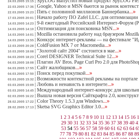
|
SpyLOG выпустил новый продукт SpyLOG Flex
24.03.2005 15:15
|
Google, Yahoo и MSN бьются за рынок контекст
22.03.2005 17:36
|
Пять с половиной миллионов Баннербанка
...»
22.03.2005 15:23
|
Начало работу ПО Zafel LLC. для оптимизации
17.03.2005 20:01
|
9-й ежегодный Российский Интернет-Форум (РИ
14.03.2005 14:23
|
Оптимизация для поисковика MSN
...»
14.03.2005 14:10
|
Mozilla остановила работу над браузером Mozill
14.03.2005 14:01
|
Конкурс интернет-рекламы — на фестивале "И
14.03.2005 13:55
|
ColdFusion MX 7 от Macromedia
...»
12.03.2005 20:28
|
"Золотой сайт 2004" состоится в мае
...»
10.03.2005 18:08
|
Corel DESIGNER Technical Suite 12
...»
04.03.2005 18:23
|
Плагин AV Bros. Page Curl Pro 2.0 для PhotoSho
04.03.2005 18:08
|
Сайт жалобщиков
...»
04.03.2005 17:55
|
Поиск перед покупкой
...»
04.03.2005 17:50
|
Возможности контекстной рекламы на портале
03.03.2005 15:32
|
Любовь и ненависть в интернете
...»
03.03.2005 15:09
|
Международный интернет-конкурс для школьн
03.03.2005 14:45
|
Вышла новая версия Сайткрафта 2.0, конструк
02.03.2005 16:22
|
Color Theory 1.5.3 для Windows
...»
28.02.2005 17:22
|
Sketsa SVG Graphics Editor 3.0
...»
28.02.2005 17:13
1
2
3
4
5
6
7
8
9
10
11
12
13
14
15
16
29
30
31
32
33
34
35
36
37
38
39
40
4
53
54
55
56
57
58
59
60
61
62
63
64
6
77
78
79
80
81
82
83
84
85
86
87
88
8