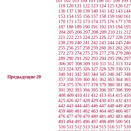
101
102
103
104
105
106
107
108
109
119
120
121
122
123
124
125
126
127
136
137
138
139
140
141
142
143
144
153
154
155
156
157
158
159
160
161
170
171
172
173
174
175
176
177
178
187
188
189
190
191
192
193
194
195
204
205
206
207
208
209
210
211
212
221
222
223
224
225
226
227
228
229
238
239
240
241
242
243
244
245
246
255
256
257
258
259
260
261
262
263
272
273
274
275
276
277
278
279
280
289
290
291
292
293
294
295
296
297
306
307
308
309
310
311
312
313
314
323
324
325
326
327
328
329
330
331
340
341
342
343
344
345
346
347
348
Предыдущие 20
357
358
359
360
361
362
363
364
365
374
375
376
377
378
379
380
381
382
391
392
393
394
395
396
397
398
399
408
409
410
411
412
413
414
415
416
425
426
427
428
429
430
431
432
433
442
443
444
445
446
447
448
449
450
459
460
461
462
463
464
465
466
467
476
477
478
479
480
481
482
483
484
493
494
495
496
497
498
499
500
501
510
511
512
513
514
515
516
517
518