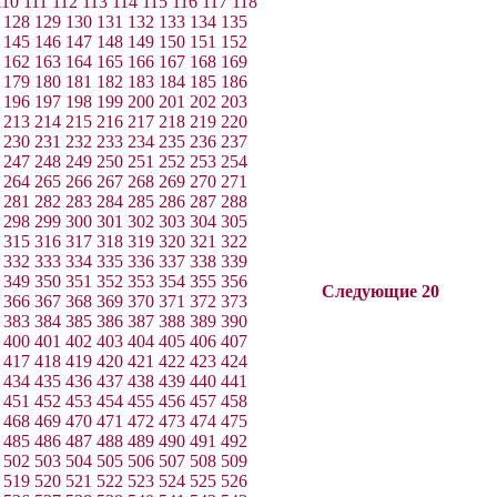
110
111
112
113
114
115
116
117
118
128
129
130
131
132
133
134
135
145
146
147
148
149
150
151
152
162
163
164
165
166
167
168
169
179
180
181
182
183
184
185
186
196
197
198
199
200
201
202
203
213
214
215
216
217
218
219
220
230
231
232
233
234
235
236
237
247
248
249
250
251
252
253
254
264
265
266
267
268
269
270
271
281
282
283
284
285
286
287
288
298
299
300
301
302
303
304
305
315
316
317
318
319
320
321
322
332
333
334
335
336
337
338
339
349
350
351
352
353
354
355
356
Следующие 20
366
367
368
369
370
371
372
373
383
384
385
386
387
388
389
390
400
401
402
403
404
405
406
407
417
418
419
420
421
422
423
424
434
435
436
437
438
439
440
441
451
452
453
454
455
456
457
458
468
469
470
471
472
473
474
475
485
486
487
488
489
490
491
492
502
503
504
505
506
507
508
509
519
520
521
522
523
524
525
526