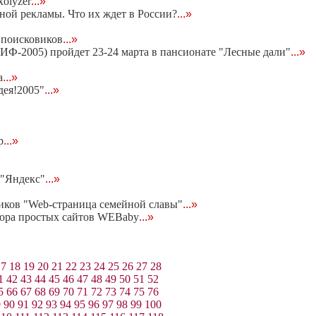
olyzer
...»
ной рекламы. Что их ждет в России?
...»
 поисковиков
...»
Ф-2005) пройдет 23-24 марта в пансионате "Лесные дали"
...»
a
...»
дея!2005"
...»
p
...»
 "Яндекс"
...»
иков "Web-страница семейной славы"
...»
тора простых сайтов WEBaby
...»
17
18
19
20
21
22
23
24
25
26
27
28
1
42
43
44
45
46
47
48
49
50
51
52
5
66
67
68
69
70
71
72
73
74
75
76
9
90
91
92
93
94
95
96
97
98
99
100