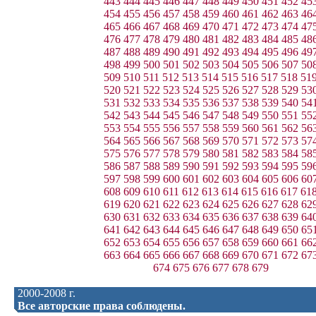
443
444
445
446
447
448
449
450
451
452
45
454
455
456
457
458
459
460
461
462
463
46
465
466
467
468
469
470
471
472
473
474
47
476
477
478
479
480
481
482
483
484
485
48
487
488
489
490
491
492
493
494
495
496
49
498
499
500
501
502
503
504
505
506
507
50
509
510
511
512
513
514
515
516
517
518
51
520
521
522
523
524
525
526
527
528
529
53
531
532
533
534
535
536
537
538
539
540
54
542
543
544
545
546
547
548
549
550
551
55
553
554
555
556
557
558
559
560
561
562
56
564
565
566
567
568
569
570
571
572
573
57
575
576
577
578
579
580
581
582
583
584
58
586
587
588
589
590
591
592
593
594
595
59
597
598
599
600
601
602
603
604
605
606
60
608
609
610
611
612
613
614
615
616
617
61
619
620
621
622
623
624
625
626
627
628
62
630
631
632
633
634
635
636
637
638
639
64
641
642
643
644
645
646
647
648
649
650
65
652
653
654
655
656
657
658
659
660
661
66
663
664
665
666
667
668
669
670
671
672
67
674
675
676
677
678
679
2000-2008 г.
Все авторские права соблюдены.