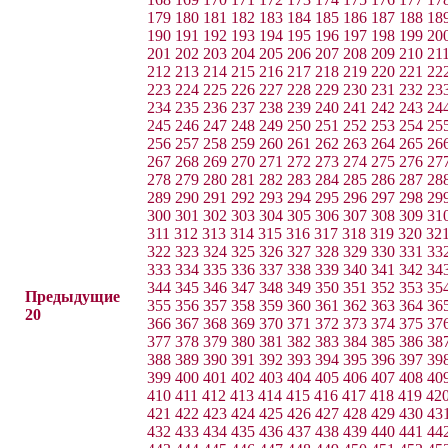
179
180
181
182
183
184
185
186
187
188
18
190
191
192
193
194
195
196
197
198
199
20
201
202
203
204
205
206
207
208
209
210
21
212
213
214
215
216
217
218
219
220
221
22
223
224
225
226
227
228
229
230
231
232
23
234
235
236
237
238
239
240
241
242
243
24
245
246
247
248
249
250
251
252
253
254
25
256
257
258
259
260
261
262
263
264
265
26
267
268
269
270
271
272
273
274
275
276
27
278
279
280
281
282
283
284
285
286
287
28
289
290
291
292
293
294
295
296
297
298
29
300
301
302
303
304
305
306
307
308
309
31
311
312
313
314
315
316
317
318
319
320
32
322
323
324
325
326
327
328
329
330
331
33
333
334
335
336
337
338
339
340
341
342
34
344
345
346
347
348
349
350
351
352
353
35
Предыдущие
355
356
357
358
359
360
361
362
363
364
36
20
366
367
368
369
370
371
372
373
374
375
37
377
378
379
380
381
382
383
384
385
386
38
388
389
390
391
392
393
394
395
396
397
39
399
400
401
402
403
404
405
406
407
408
40
410
411
412
413
414
415
416
417
418
419
42
421
422
423
424
425
426
427
428
429
430
43
432
433
434
435
436
437
438
439
440
441
44