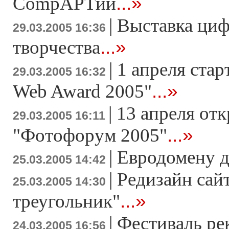
...»
CompАРТии
|
Выставка циф
29.03.2005 16:36
...»
творчества
|
1 апреля стар
29.03.2005 16:32
...»
Web Award 2005"
|
13 апреля отк
29.03.2005 16:11
...»
"Фотофорум 2005"
|
Евродомену д
25.03.2005 14:42
|
Редизайн сай
25.03.2005 14:30
...»
треугольник"
|
Фестиваль ре
24.03.2005 16:56