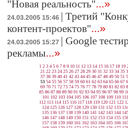
...»
"Новая реальность"
|
Третий "Конк
24.03.2005 15:46
...»
контент-проектов"
|
Google тести
24.03.2005 15:27
...»
рекламы
1
2
3
4
5
6
7
8
9
10
11
12
13
14
15
16
17
18
19
21
22
23
24
25
26
27
28
29
30
31
32
33
34
35
37
38
39
40
41
42
43
44
45
46
47
48
49
50
51
53
54
55
56
57
58
59
60
61
62
63
64
65
66
67
69
70
71
72
73
74
75
76
77
78
79
80
81
82
83
85
86
87
88
89
90
91
92
93
94
95
96
97
98
99
1
101
102
103
104
105
106
107
108
109
110
11
112
113
114
115
116
117
118
119
120
121
122
1
124
125
126
127
128
129
130
131
132
133
13
135
136
137
138
139
140
141
142
143
144
14
146
147
148
149
150
151
152
153
154
155
15
157
158
159
160
161
162
163
164
165
166
16
168
169
170
171
172
173
174
175
176
177
17