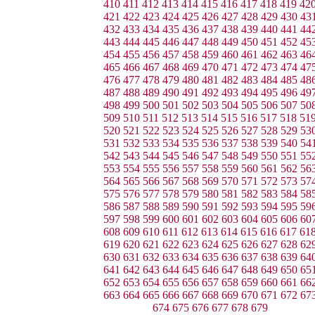
410
411
412
413
414
415
416
417
418
419
42
421
422
423
424
425
426
427
428
429
430
43
432
433
434
435
436
437
438
439
440
441
44
443
444
445
446
447
448
449
450
451
452
45
454
455
456
457
458
459
460
461
462
463
46
465
466
467
468
469
470
471
472
473
474
47
476
477
478
479
480
481
482
483
484
485
48
487
488
489
490
491
492
493
494
495
496
49
498
499
500
501
502
503
504
505
506
507
50
509
510
511
512
513
514
515
516
517
518
51
520
521
522
523
524
525
526
527
528
529
53
531
532
533
534
535
536
537
538
539
540
54
542
543
544
545
546
547
548
549
550
551
55
553
554
555
556
557
558
559
560
561
562
56
564
565
566
567
568
569
570
571
572
573
57
575
576
577
578
579
580
581
582
583
584
58
586
587
588
589
590
591
592
593
594
595
59
597
598
599
600
601
602
603
604
605
606
60
608
609
610
611
612
613
614
615
616
617
61
619
620
621
622
623
624
625
626
627
628
62
630
631
632
633
634
635
636
637
638
639
64
641
642
643
644
645
646
647
648
649
650
65
652
653
654
655
656
657
658
659
660
661
66
663
664
665
666
667
668
669
670
671
672
67
674
675
676
677
678
679