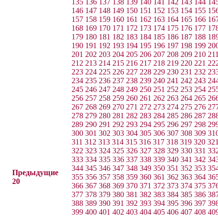
135
136
137
138
139
140
141
142
143
144
14
146
147
148
149
150
151
152
153
154
155
15
157
158
159
160
161
162
163
164
165
166
16
168
169
170
171
172
173
174
175
176
177
17
179
180
181
182
183
184
185
186
187
188
18
190
191
192
193
194
195
196
197
198
199
20
201
202
203
204
205
206
207
208
209
210
21
212
213
214
215
216
217
218
219
220
221
22
223
224
225
226
227
228
229
230
231
232
23
234
235
236
237
238
239
240
241
242
243
24
245
246
247
248
249
250
251
252
253
254
25
256
257
258
259
260
261
262
263
264
265
26
267
268
269
270
271
272
273
274
275
276
27
278
279
280
281
282
283
284
285
286
287
28
289
290
291
292
293
294
295
296
297
298
29
300
301
302
303
304
305
306
307
308
309
31
311
312
313
314
315
316
317
318
319
320
32
322
323
324
325
326
327
328
329
330
331
33
333
334
335
336
337
338
339
340
341
342
34
344
345
346
347
348
349
350
351
352
353
35
Предыдущие
355
356
357
358
359
360
361
362
363
364
36
20
366
367
368
369
370
371
372
373
374
375
37
377
378
379
380
381
382
383
384
385
386
38
388
389
390
391
392
393
394
395
396
397
39
399
400
401
402
403
404
405
406
407
408
40