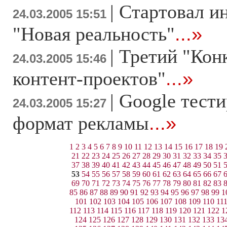
|
Стартовал и
24.03.2005 15:51
"Новая реальность"
...»
|
Третий "Кон
24.03.2005 15:46
контент-проектов"
...»
|
Google тест
24.03.2005 15:27
формат рекламы
...»
1
2
3
4
5
6
7
8
9
10
11
12
13
14
15
16
17
18
19
21
22
23
24
25
26
27
28
29
30
31
32
33
34
35
37
38
39
40
41
42
43
44
45
46
47
48
49
50
51
53
54
55
56
57
58
59
60
61
62
63
64
65
66
67
69
70
71
72
73
74
75
76
77
78
79
80
81
82
83
85
86
87
88
89
90
91
92
93
94
95
96
97
98
99
1
101
102
103
104
105
106
107
108
109
110
11
112
113
114
115
116
117
118
119
120
121
122
1
124
125
126
127
128
129
130
131
132
133
13