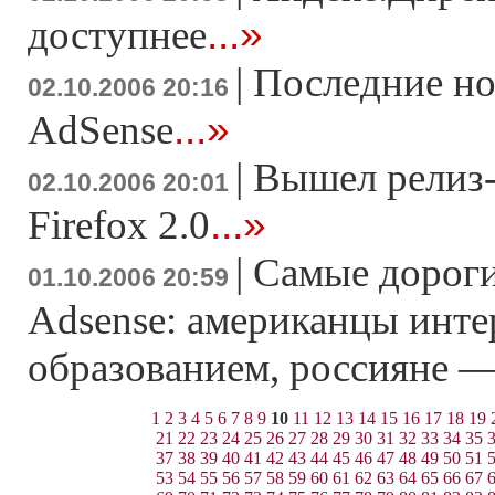
...»
доступнее
|
Последние но
02.10.2006 20:16
...»
AdSense
|
Вышел релиз-
02.10.2006 20:01
...»
Firefox 2.0
|
Самые дороги
01.10.2006 20:59
Adsense: американцы инт
образованием, россияне 
1
2
3
4
5
6
7
8
9
10
11
12
13
14
15
16
17
18
19
21
22
23
24
25
26
27
28
29
30
31
32
33
34
35
37
38
39
40
41
42
43
44
45
46
47
48
49
50
51
53
54
55
56
57
58
59
60
61
62
63
64
65
66
67