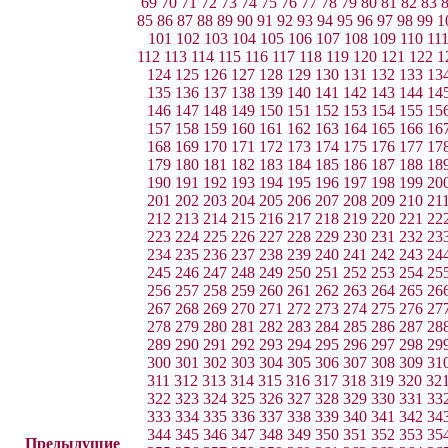
69
70
71
72
73
74
75
76
77
78
79
80
81
82
83
85
86
87
88
89
90
91
92
93
94
95
96
97
98
99
1
101
102
103
104
105
106
107
108
109
110
11
112
113
114
115
116
117
118
119
120
121
122
1
124
125
126
127
128
129
130
131
132
133
13
135
136
137
138
139
140
141
142
143
144
14
146
147
148
149
150
151
152
153
154
155
15
157
158
159
160
161
162
163
164
165
166
16
168
169
170
171
172
173
174
175
176
177
17
179
180
181
182
183
184
185
186
187
188
18
190
191
192
193
194
195
196
197
198
199
20
201
202
203
204
205
206
207
208
209
210
21
212
213
214
215
216
217
218
219
220
221
22
223
224
225
226
227
228
229
230
231
232
23
234
235
236
237
238
239
240
241
242
243
24
245
246
247
248
249
250
251
252
253
254
25
256
257
258
259
260
261
262
263
264
265
26
267
268
269
270
271
272
273
274
275
276
27
278
279
280
281
282
283
284
285
286
287
28
289
290
291
292
293
294
295
296
297
298
29
300
301
302
303
304
305
306
307
308
309
31
311
312
313
314
315
316
317
318
319
320
32
322
323
324
325
326
327
328
329
330
331
33
333
334
335
336
337
338
339
340
341
342
34
344
345
346
347
348
349
350
351
352
353
35
Предыдущие