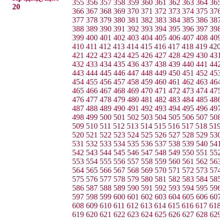
355
356
357
358
359
360
361
362
363
364
36
20
366
367
368
369
370
371
372
373
374
375
37
377
378
379
380
381
382
383
384
385
386
38
388
389
390
391
392
393
394
395
396
397
39
399
400
401
402
403
404
405
406
407
408
40
410
411
412
413
414
415
416
417
418
419
42
421
422
423
424
425
426
427
428
429
430
43
432
433
434
435
436
437
438
439
440
441
44
443
444
445
446
447
448
449
450
451
452
45
454
455
456
457
458
459
460
461
462
463
46
465
466
467
468
469
470
471
472
473
474
47
476
477
478
479
480
481
482
483
484
485
48
487
488
489
490
491
492
493
494
495
496
49
498
499
500
501
502
503
504
505
506
507
50
509
510
511
512
513
514
515
516
517
518
51
520
521
522
523
524
525
526
527
528
529
53
531
532
533
534
535
536
537
538
539
540
54
542
543
544
545
546
547
548
549
550
551
55
553
554
555
556
557
558
559
560
561
562
56
564
565
566
567
568
569
570
571
572
573
57
575
576
577
578
579
580
581
582
583
584
58
586
587
588
589
590
591
592
593
594
595
59
597
598
599
600
601
602
603
604
605
606
60
608
609
610
611
612
613
614
615
616
617
61
619
620
621
622
623
624
625
626
627
628
62