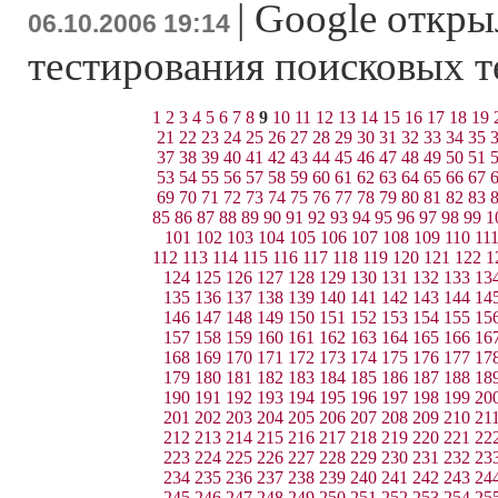
|
Google откры
06.10.2006 19:14
тестирования поисковых 
1
2
3
4
5
6
7
8
9
10
11
12
13
14
15
16
17
18
19
21
22
23
24
25
26
27
28
29
30
31
32
33
34
35
37
38
39
40
41
42
43
44
45
46
47
48
49
50
51
53
54
55
56
57
58
59
60
61
62
63
64
65
66
67
69
70
71
72
73
74
75
76
77
78
79
80
81
82
83
85
86
87
88
89
90
91
92
93
94
95
96
97
98
99
1
101
102
103
104
105
106
107
108
109
110
11
112
113
114
115
116
117
118
119
120
121
122
1
124
125
126
127
128
129
130
131
132
133
13
135
136
137
138
139
140
141
142
143
144
14
146
147
148
149
150
151
152
153
154
155
15
157
158
159
160
161
162
163
164
165
166
16
168
169
170
171
172
173
174
175
176
177
17
179
180
181
182
183
184
185
186
187
188
18
190
191
192
193
194
195
196
197
198
199
20
201
202
203
204
205
206
207
208
209
210
21
212
213
214
215
216
217
218
219
220
221
22
223
224
225
226
227
228
229
230
231
232
23
234
235
236
237
238
239
240
241
242
243
24
245
246
247
248
249
250
251
252
253
254
25