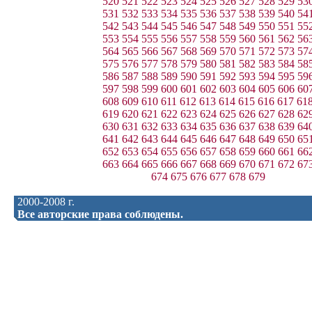
520
521
522
523
524
525
526
527
528
529
53
531
532
533
534
535
536
537
538
539
540
54
542
543
544
545
546
547
548
549
550
551
55
553
554
555
556
557
558
559
560
561
562
56
564
565
566
567
568
569
570
571
572
573
57
575
576
577
578
579
580
581
582
583
584
58
586
587
588
589
590
591
592
593
594
595
59
597
598
599
600
601
602
603
604
605
606
60
608
609
610
611
612
613
614
615
616
617
61
619
620
621
622
623
624
625
626
627
628
62
630
631
632
633
634
635
636
637
638
639
64
641
642
643
644
645
646
647
648
649
650
65
652
653
654
655
656
657
658
659
660
661
66
663
664
665
666
667
668
669
670
671
672
67
674
675
676
677
678
679
2000-2008 г.
Все авторские права соблюдены.