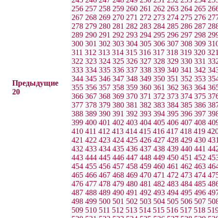
256
257
258
259
260
261
262
263
264
265
26
267
268
269
270
271
272
273
274
275
276
27
278
279
280
281
282
283
284
285
286
287
28
289
290
291
292
293
294
295
296
297
298
29
300
301
302
303
304
305
306
307
308
309
31
311
312
313
314
315
316
317
318
319
320
32
322
323
324
325
326
327
328
329
330
331
33
333
334
335
336
337
338
339
340
341
342
34
344
345
346
347
348
349
350
351
352
353
35
Предыдущие
355
356
357
358
359
360
361
362
363
364
36
20
366
367
368
369
370
371
372
373
374
375
37
377
378
379
380
381
382
383
384
385
386
38
388
389
390
391
392
393
394
395
396
397
39
399
400
401
402
403
404
405
406
407
408
40
410
411
412
413
414
415
416
417
418
419
42
421
422
423
424
425
426
427
428
429
430
43
432
433
434
435
436
437
438
439
440
441
44
443
444
445
446
447
448
449
450
451
452
45
454
455
456
457
458
459
460
461
462
463
46
465
466
467
468
469
470
471
472
473
474
47
476
477
478
479
480
481
482
483
484
485
48
487
488
489
490
491
492
493
494
495
496
49
498
499
500
501
502
503
504
505
506
507
50
509
510
511
512
513
514
515
516
517
518
51