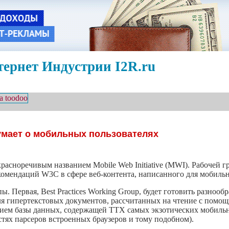
ернет Индустрии I2R.ru
мает о мобильных пользователях
красноречивым названием Mobile Web Initiative (MWI). Рабочей 
комендаций W3C в сфере веб-контента, написанного для мобильн
ы. Первая, Best Practices Working Group, будет готовить разноо
ля гипертекстовых документов, рассчитанных на чтение с помо
влением базы данных, содержащей ТТХ самых экзотических мобил
стях парсеров встроенных браузеров и тому подобном).