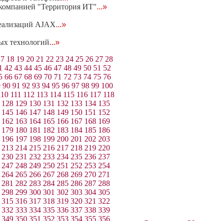
с компанией "Территория ИТ"
...»
реализаций AJAX
...»
вых технологий
...»
17
18
19
20
21
22
23
24
25
26
27
28
1
42
43
44
45
46
47
48
49
50
51
52
5
66
67
68
69
70
71
72
73
74
75
76
9
90
91
92
93
94
95
96
97
98
99
100
110
111
112
113
114
115
116
117
118
128
129
130
131
132
133
134
135
145
146
147
148
149
150
151
152
162
163
164
165
166
167
168
169
179
180
181
182
183
184
185
186
196
197
198
199
200
201
202
203
213
214
215
216
217
218
219
220
230
231
232
233
234
235
236
237
247
248
249
250
251
252
253
254
264
265
266
267
268
269
270
271
281
282
283
284
285
286
287
288
298
299
300
301
302
303
304
305
315
316
317
318
319
320
321
322
332
333
334
335
336
337
338
339
349
350
351
352
353
354
355
356