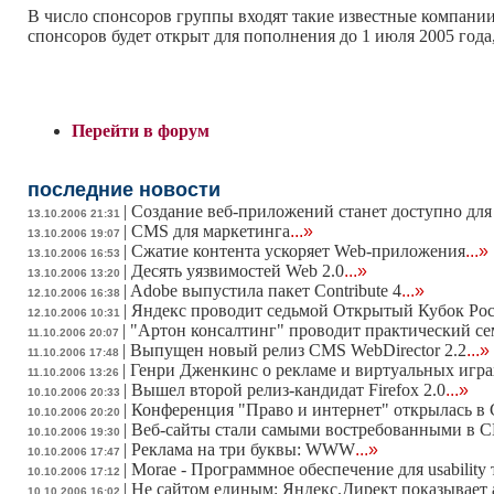
В число спонсоров группы входят такие известные компании, 
спонсоров будет открыт для пополнения до 1 июля 2005 год
Перейти в форум
последние новости
|
Создание веб-приложений станет доступно для
13.10.2006 21:31
|
CMS для маркетинга
...»
13.10.2006 19:07
|
Сжатие контента ускоряет Web-приложения
...»
13.10.2006 16:53
|
Десять уязвимостей Web 2.0
...»
13.10.2006 13:20
|
Adobe выпустила пакет Contribute 4
...»
12.10.2006 16:38
|
Яндекс проводит седьмой Открытый Кубок Рос
12.10.2006 10:31
|
"Артон консалтинг" проводит практический се
11.10.2006 20:07
|
Выпущен новый релиз CMS WebDirector 2.2
...»
11.10.2006 17:48
|
Генри Дженкинс о рекламе и виртуальных играх.
11.10.2006 13:26
|
Вышел второй релиз-кандидат Firefox 2.0
...»
10.10.2006 20:33
|
Конференция "Право и интернет" открылась в 
10.10.2006 20:20
|
Веб-сайты стали самыми востребованными в
10.10.2006 19:30
|
Реклама на три буквы: WWW
...»
10.10.2006 17:47
|
Morae - Программное обеспечение для usability
10.10.2006 17:12
|
Не сайтом единым: Яндекс.Директ показывает 
10.10.2006 16:02