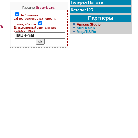
Галерея Попова
Рассылки
Subscribe.ru
:
Каталог I2R
Библиотека
Партнеры
сайтостроительства новости,
Amicus Studio
статьи, обзоры
ru
NunDesign
Дискуссионный лист для web-
разработчиков
MegaTIS.Ru