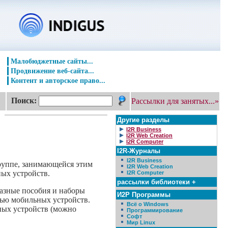
Малобюджетные сайты...
Продвижение веб-сайта...
Контент и авторское право...
Поиск:
Рассылки для занятых...»
Другие разделы
I2R Business
I2R Web Creation
I2R Computer
I2R-Журналы
I2R Business
группе, занимающейся этим
I2R Web Creation
ых устройств.
I2R Computer
рассылки библиотеки +
бразные пособия и наборы
И2Р Программы
щью мобильных устройств.
Всё о Windows
ьных устройств (можно
Программирование
Софт
Мир Linux