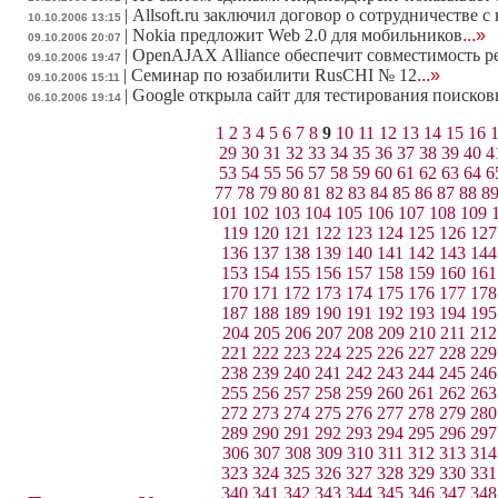
|
Allsoft.ru заключил договор о сотрудничестве 
10.10.2006 13:15
|
Nokia предложит Web 2.0 для мобильников
...»
09.10.2006 20:07
|
OpenAJAX Alliance обеспечит совместимость 
09.10.2006 19:47
|
Семинар по юзабилити RusCHI № 12
...»
09.10.2006 15:11
|
Google открыла сайт для тестирования поиско
06.10.2006 19:14
1
2
3
4
5
6
7
8
9
10
11
12
13
14
15
16
29
30
31
32
33
34
35
36
37
38
39
40
4
53
54
55
56
57
58
59
60
61
62
63
64
6
77
78
79
80
81
82
83
84
85
86
87
88
8
101
102
103
104
105
106
107
108
109
119
120
121
122
123
124
125
126
127
136
137
138
139
140
141
142
143
144
153
154
155
156
157
158
159
160
161
170
171
172
173
174
175
176
177
178
187
188
189
190
191
192
193
194
195
204
205
206
207
208
209
210
211
212
221
222
223
224
225
226
227
228
229
238
239
240
241
242
243
244
245
246
255
256
257
258
259
260
261
262
263
272
273
274
275
276
277
278
279
280
289
290
291
292
293
294
295
296
297
306
307
308
309
310
311
312
313
314
323
324
325
326
327
328
329
330
331
340
341
342
343
344
345
346
347
348