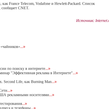
как France Telecom, Vodafone и Hewlett-Packard. Список
а, сообщает CNET.
Источник: Internet.
 «чайников»
...»
cии по поиску в интернете
...»
минар "Эффективная реклама в Интернете"
...»
 Second Life, как Burning Man
...»
Сети
...»
 США рекламными носителями
...»
 тестирования
...»
адреса и телефоны
...»