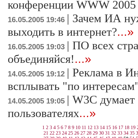
конференции WWW 200
|
Зачем ИА ну
16.05.2005 19:46
выходить в интернет?
...»
|
ПО всех стра
16.05.2005 19:03
объединяйся!
...»
|
Реклама в Ин
14.05.2005 19:12
всплывать "по интересам
|
W3C думает 
14.05.2005 19:05
пользователях
...»
1
2
3
4
5
6
7
8
9
10
11
12
13
14
15
16
17
18
19
21
22
23
24
25
26
27
28
29
30
31
32
33
34
35