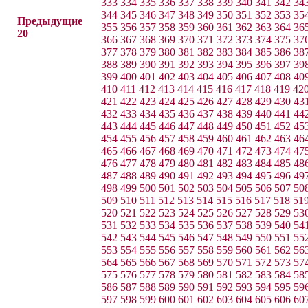
333
334
335
336
337
338
339
340
341
342
34
344
345
346
347
348
349
350
351
352
353
35
Предыдущие
355
356
357
358
359
360
361
362
363
364
36
20
366
367
368
369
370
371
372
373
374
375
37
377
378
379
380
381
382
383
384
385
386
38
388
389
390
391
392
393
394
395
396
397
39
399
400
401
402
403
404
405
406
407
408
40
410
411
412
413
414
415
416
417
418
419
42
421
422
423
424
425
426
427
428
429
430
43
432
433
434
435
436
437
438
439
440
441
44
443
444
445
446
447
448
449
450
451
452
45
454
455
456
457
458
459
460
461
462
463
46
465
466
467
468
469
470
471
472
473
474
47
476
477
478
479
480
481
482
483
484
485
48
487
488
489
490
491
492
493
494
495
496
49
498
499
500
501
502
503
504
505
506
507
50
509
510
511
512
513
514
515
516
517
518
51
520
521
522
523
524
525
526
527
528
529
53
531
532
533
534
535
536
537
538
539
540
54
542
543
544
545
546
547
548
549
550
551
55
553
554
555
556
557
558
559
560
561
562
56
564
565
566
567
568
569
570
571
572
573
57
575
576
577
578
579
580
581
582
583
584
58
586
587
588
589
590
591
592
593
594
595
59
597
598
599
600
601
602
603
604
605
606
60