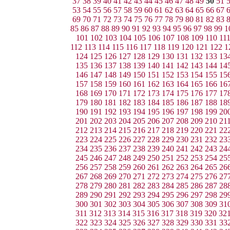
37
38
39
40
41
42
43
44
45
46
47
48
49
50
51
53
54
55
56
57
58
59
60
61
62
63
64
65
66
67
69
70
71
72
73
74
75
76
77
78
79
80
81
82
83
85
86
87
88
89
90
91
92
93
94
95
96
97
98
99
1
101
102
103
104
105
106
107
108
109
110
11
112
113
114
115
116
117
118
119
120
121
122
1
124
125
126
127
128
129
130
131
132
133
13
135
136
137
138
139
140
141
142
143
144
14
146
147
148
149
150
151
152
153
154
155
15
157
158
159
160
161
162
163
164
165
166
16
168
169
170
171
172
173
174
175
176
177
17
179
180
181
182
183
184
185
186
187
188
18
190
191
192
193
194
195
196
197
198
199
20
201
202
203
204
205
206
207
208
209
210
21
212
213
214
215
216
217
218
219
220
221
22
223
224
225
226
227
228
229
230
231
232
23
234
235
236
237
238
239
240
241
242
243
24
245
246
247
248
249
250
251
252
253
254
25
256
257
258
259
260
261
262
263
264
265
26
267
268
269
270
271
272
273
274
275
276
27
278
279
280
281
282
283
284
285
286
287
28
289
290
291
292
293
294
295
296
297
298
29
300
301
302
303
304
305
306
307
308
309
31
311
312
313
314
315
316
317
318
319
320
32
322
323
324
325
326
327
328
329
330
331
33