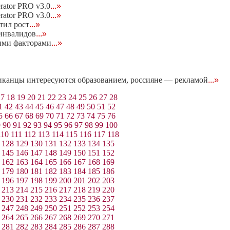
rator PRO v3.0
...»
rator PRO v3.0
...»
тил рост
...»
 инвалидов
...»
ними факторами
...»
иканцы интересуются образованием, россияне — рекламой
...»
17
18
19
20
21
22
23
24
25
26
27
28
1
42
43
44
45
46
47
48
49
50
51
52
5
66
67
68
69
70
71
72
73
74
75
76
9
90
91
92
93
94
95
96
97
98
99
100
110
111
112
113
114
115
116
117
118
128
129
130
131
132
133
134
135
145
146
147
148
149
150
151
152
162
163
164
165
166
167
168
169
179
180
181
182
183
184
185
186
196
197
198
199
200
201
202
203
213
214
215
216
217
218
219
220
230
231
232
233
234
235
236
237
247
248
249
250
251
252
253
254
264
265
266
267
268
269
270
271
281
282
283
284
285
286
287
288