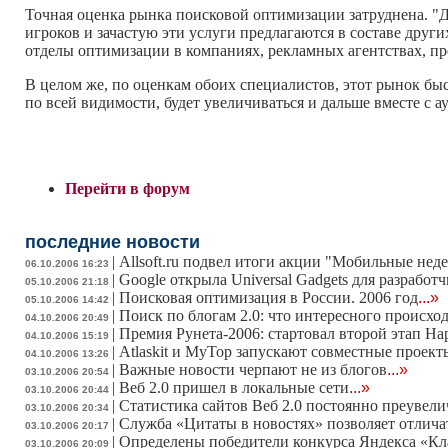
Точная оценка рынка поисковой оптимизации затруднена. "Д
игроков и зачастую эти услуги предлагаются в составе других
отделы оптимизации в компаниях, рекламных агентствах, пр
В целом же, по оценкам обоих специалистов, этот рынок быст
по всей видимости, будет увеличиваться и дальше вместе с а
Перейти в форум
последние новости
|
Allsoft.ru подвел итоги акции "Мобильные нед
06.10.2006 16:23
|
Google открыла Universal Gadgets для разработ
05.10.2006 21:18
|
Поисковая оптимизация в России. 2006 год
...»
05.10.2006 14:42
|
Поиск по блогам 2.0: что интересного происхо
04.10.2006 20:49
|
Премия Рунета-2006: стартовал второй этап На
04.10.2006 15:19
|
Atlaskit и MyTop запускают совместные проект
04.10.2006 13:26
|
Важные новости черпают не из блогов
...»
03.10.2006 20:54
|
Веб 2.0 пришел в локальные сети
...»
03.10.2006 20:44
|
Статистика сайтов Веб 2.0 постоянно преувели
03.10.2006 20:34
|
Служба «Цитаты в новостях» позволяет отличат
03.10.2006 20:17
|
Определены победители конкурса Яндекса «Кл
03.10.2006 20:09