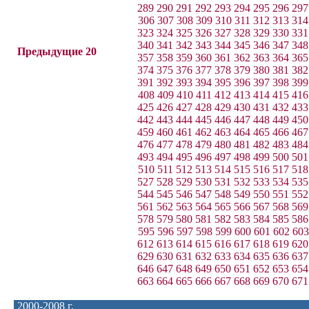
289
290
291
292
293
294
295
296
297
306
307
308
309
310
311
312
313
314
323
324
325
326
327
328
329
330
331
340
341
342
343
344
345
346
347
348
Предыдущие 20
357
358
359
360
361
362
363
364
365
374
375
376
377
378
379
380
381
382
391
392
393
394
395
396
397
398
399
408
409
410
411
412
413
414
415
416
425
426
427
428
429
430
431
432
433
442
443
444
445
446
447
448
449
450
459
460
461
462
463
464
465
466
467
476
477
478
479
480
481
482
483
484
493
494
495
496
497
498
499
500
501
510
511
512
513
514
515
516
517
518
527
528
529
530
531
532
533
534
535
544
545
546
547
548
549
550
551
552
561
562
563
564
565
566
567
568
569
578
579
580
581
582
583
584
585
586
595
596
597
598
599
600
601
602
603
612
613
614
615
616
617
618
619
620
629
630
631
632
633
634
635
636
637
646
647
648
649
650
651
652
653
654
663
664
665
666
667
668
669
670
671
2000-2008 г.