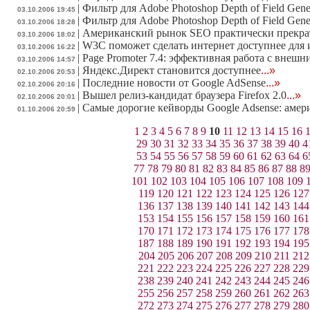
|
Фильтр для Adobe Photoshop Depth of Field Gene
03.10.2006 19:45
|
Фильтр для Adobe Photoshop Depth of Field Gene
03.10.2006 18:28
|
Американский рынок SEO практически прекра
03.10.2006 18:02
|
W3C поможет сделать интернет доступнее для
03.10.2006 16:22
|
Page Promoter 7.4: эффективная работа с внеш
03.10.2006 14:57
|
Яндекс.Директ становится доступнее
...»
02.10.2006 20:53
|
Последние новости от Google AdSense
...»
02.10.2006 20:16
|
Вышел релиз-кандидат браузера Firefox 2.0
...»
02.10.2006 20:01
|
Самые дорогие кейворды Google Adsense: амер
01.10.2006 20:59
1
2
3
4
5
6
7
8
9
10
11
12
13
14
15
16
29
30
31
32
33
34
35
36
37
38
39
40
4
53
54
55
56
57
58
59
60
61
62
63
64
6
77
78
79
80
81
82
83
84
85
86
87
88
8
101
102
103
104
105
106
107
108
109
119
120
121
122
123
124
125
126
127
136
137
138
139
140
141
142
143
144
153
154
155
156
157
158
159
160
161
170
171
172
173
174
175
176
177
178
187
188
189
190
191
192
193
194
195
204
205
206
207
208
209
210
211
212
221
222
223
224
225
226
227
228
229
238
239
240
241
242
243
244
245
246
255
256
257
258
259
260
261
262
263
272
273
274
275
276
277
278
279
280