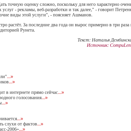
ать точную оценку сложно, поскольку для него характерно очен
 услуг - рекламы, веб-разработки и так далее," - говорит Петренк
очие виды этой услуги", - поясняет Ашманов.
ро растёт. За последние два года он вырос примерно в три раза 
удиторией Рунета.
Текст: Наталья Дембинск
Источник: CompuLen
ели"
...»
чиков
...»
дит в интернете прямо сейчас
...»
родного голосования
...»
ы
...»
чивается
...»
ь слухи от фактов
...»
асс-2006»
...»