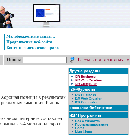
Малобюджетные сайты...
Продвижение веб-сайта...
Контент и авторское право...
Поиск:
Рассылки для занятых...»
Другие разделы
I2R Business
I2R Web Creation
I2R Computer
I2R-Журналы
I2R Business
 Хорошая позиция в результатах
I2R Web Creation
я рекламная кампания. Рынок
I2R Computer
рассылки библиотеки +
И2Р Программы
язычном интернете составляет
Всё о Windows
 рынка - 3-4 миллиона евро в
Программирование
Софт
Мир Linux