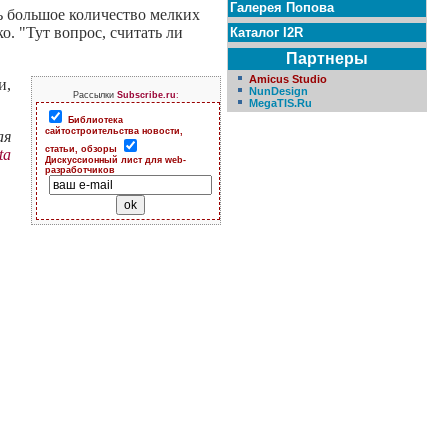
Галерея Попова
ь большое количество мелких
о. "Тут вопрос, считать ли
Каталог I2R
Партнеры
Amicus Studio
и,
NunDesign
Рассылки
Subscribe.ru
:
MegaTIS.Ru
Библиотека
сайтостроительства новости,
ая
статьи, обзоры
ta
Дискуссионный лист для web-
разработчиков