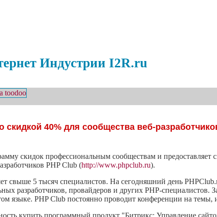
ернет Индустрии I2R.ru
о скидкой 40% для сообщества веб-разработчико
грамму скидок профессиональным сообществам и предоставляет
азработчиков PHP Club (
http://www.phpclub.ru
).
ет свыше 5 тысяч специалистов. На сегодняшний день PHPClub.r
ных разработчиков, провайдеров и других PHP-специалистов. З
том языке. PHP Club постоянно проводит конференции на темы,
ость купить программный продукт "Битрикс: Управление сайто