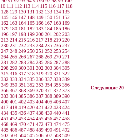
9
90
91
92
93
94
95
96
97
98
99
100
110
111
112
113
114
115
116
117
118
128
129
130
131
132
133
134
135
145
146
147
148
149
150
151
152
162
163
164
165
166
167
168
169
179
180
181
182
183
184
185
186
196
197
198
199
200
201
202
203
213
214
215
216
217
218
219
220
230
231
232
233
234
235
236
237
247
248
249
250
251
252
253
254
264
265
266
267
268
269
270
271
281
282
283
284
285
286
287
288
298
299
300
301
302
303
304
305
315
316
317
318
319
320
321
322
332
333
334
335
336
337
338
339
349
350
351
352
353
354
355
356
Следующие 20
366
367
368
369
370
371
372
373
383
384
385
386
387
388
389
390
400
401
402
403
404
405
406
407
417
418
419
420
421
422
423
424
434
435
436
437
438
439
440
441
451
452
453
454
455
456
457
458
468
469
470
471
472
473
474
475
485
486
487
488
489
490
491
492
502
503
504
505
506
507
508
509