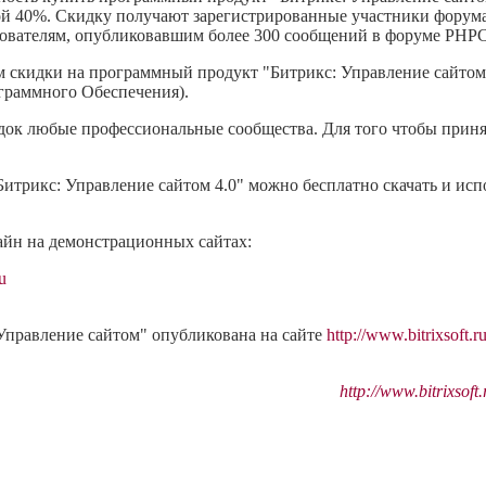
дкой 40%. Скидку получают зарегистрированные участники форума
зователям, опубликовавшим более 300 сообщений в форуме PHPCl
 скидки на программный продукт "Битрикс: Управление сайтом
граммного Обеспечения).
док любые профессиональные сообщества. Для того чтобы принят
рикс: Управление сайтом 4.0" можно бесплатно скачать и испол
айн на демонстрационных сайтах:
u
Управление сайтом" опубликована на сайте
http://www.bitrixsoft.r
http://www.bitrixsoft.