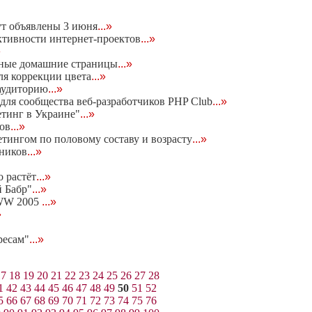
ут объявлены 3 июня
...»
ективности интернет-проектов
...»
»
льные домашние страницы
...»
ля коррекции цвета
...»
 аудиторию
...»
для сообщества веб-разработчиков PHP Club
...»
етинг в Украине"
...»
ров
...»
етингом по половому составу и возрасту
...»
тников
...»
 растёт
...»
й Бабр"
...»
WWW 2005
...»
»
ресам"
...»
17
18
19
20
21
22
23
24
25
26
27
28
1
42
43
44
45
46
47
48
49
50
51
52
5
66
67
68
69
70
71
72
73
74
75
76