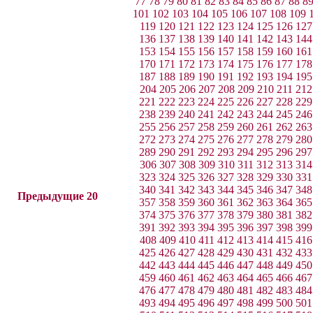
77
78
79
80
81
82
83
84
85
86
87
88
8
101
102
103
104
105
106
107
108
109
119
120
121
122
123
124
125
126
127
136
137
138
139
140
141
142
143
144
153
154
155
156
157
158
159
160
161
170
171
172
173
174
175
176
177
178
187
188
189
190
191
192
193
194
195
204
205
206
207
208
209
210
211
212
221
222
223
224
225
226
227
228
229
238
239
240
241
242
243
244
245
246
255
256
257
258
259
260
261
262
263
272
273
274
275
276
277
278
279
280
289
290
291
292
293
294
295
296
297
306
307
308
309
310
311
312
313
314
323
324
325
326
327
328
329
330
331
340
341
342
343
344
345
346
347
348
Предыдущие 20
357
358
359
360
361
362
363
364
365
374
375
376
377
378
379
380
381
382
391
392
393
394
395
396
397
398
399
408
409
410
411
412
413
414
415
416
425
426
427
428
429
430
431
432
433
442
443
444
445
446
447
448
449
450
459
460
461
462
463
464
465
466
467
476
477
478
479
480
481
482
483
484
493
494
495
496
497
498
499
500
501