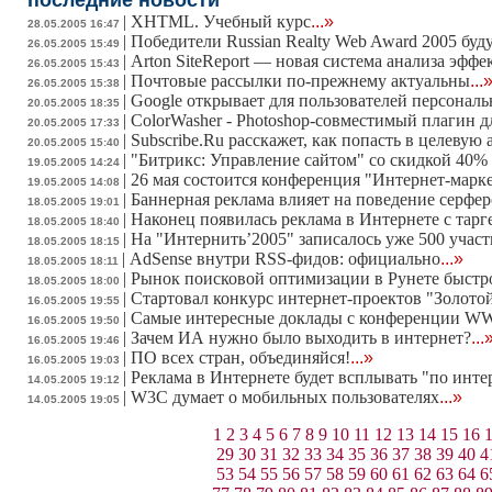
последние новости
|
XHTML. Учебный курс
...»
28.05.2005 16:47
|
Победители Russian Realty Web Award 2005 буд
26.05.2005 15:49
|
Arton SiteReport — новая система анализа эфф
26.05.2005 15:43
|
Почтовые рассылки по-прежнему актуальны
...
26.05.2005 15:38
|
Google открывает для пользователей персона
20.05.2005 18:35
|
ColorWasher - Photoshop-совместимый плагин д
20.05.2005 17:33
|
Subscribe.Ru расскажет, как попасть в целевую
20.05.2005 15:40
|
"Битрикс: Управление сайтом" со скидкой 40% 
19.05.2005 14:24
|
26 мая состоится конференция "Интернет-марк
19.05.2005 14:08
|
Баннерная реклама влияет на поведение серфе
18.05.2005 19:01
|
Наконец появилась реклама в Интернете с тарг
18.05.2005 18:40
|
На "Интернить’2005" записалось уже 500 учас
18.05.2005 18:15
|
AdSense внутри RSS-фидов: официально
...»
18.05.2005 18:11
|
Рынок поисковой оптимизации в Рунете быстро
18.05.2005 18:00
|
Стартовал конкурс интернет-проектов "Золото
16.05.2005 19:55
|
Самые интересные доклады с конференции 
16.05.2005 19:50
|
Зачем ИА нужно было выходить в интернет?
...
16.05.2005 19:46
|
ПО всех стран, объединяйся!
...»
16.05.2005 19:03
|
Реклама в Интернете будет всплывать "по инте
14.05.2005 19:12
|
W3C думает о мобильных пользователях
...»
14.05.2005 19:05
1
2
3
4
5
6
7
8
9
10
11
12
13
14
15
16
29
30
31
32
33
34
35
36
37
38
39
40
4
53
54
55
56
57
58
59
60
61
62
63
64
6