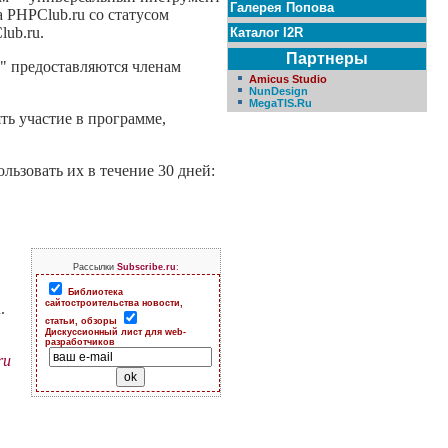
Галерея Попова
 PHPClub.ru со статусом
ub.ru.
Каталог I2R
Партнеры
" предоставляются членам
Amicus Studio
NunDesign
MegaTIS.Ru
ь участие в программе,
ьзовать их в течение 30 дней:
Рассылки
Subscribe.ru
:
Библиотека
сайтостроительства новости,
u
.
статьи, обзоры
Дискуссионный лист для web-
разработчиков
ru