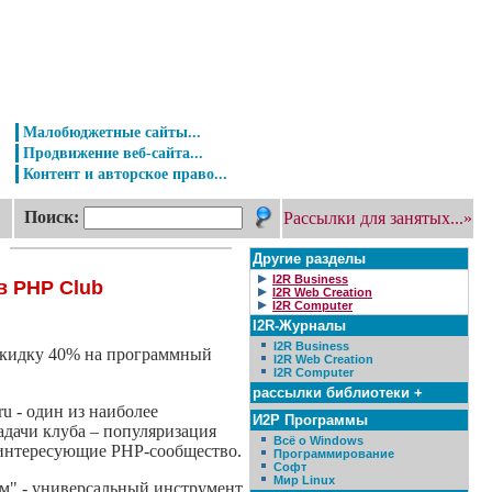
Малобюджетные сайты...
Продвижение веб-сайта...
Контент и авторское право...
Поиск:
Рассылки для занятых...»
Другие разделы
I2R Business
в PHP Club
I2R Web Creation
I2R Computer
I2R-Журналы
I2R Business
 скидку 40% на программный
I2R Web Creation
I2R Computer
рассылки библиотеки +
u - один из наиболее
И2Р Программы
адачи клуба – популяризация
Всё о Windows
 интересующие PHP-сообщество.
Программирование
Софт
Мир Linux
м" - универсальный инструмент