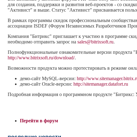
для создания, поддержки и развития веб-проектов - со ски
"Активист" и выше. Статус "Активист" присваивается поль
В рамках программы скидок профессиональным сообществам
ассоциации ISDEF (Форум Независимых Разработчиков Про
Компания "Битрикс" приглашает к участию в программе ски
необходимо отправить запрос на
sales@bitrixsoft.ru
.
Полнофункциональные ознакомительные версии продукта "Бит
http://www.bitrixsoft.ru/download/
.
Возможности продукта можно протестировать в режиме онл
демо-сайт MySQL-версии:
http://www.sitemanager.bitrix.r
демо-сайт Oracle-версии:
http://sitemanager.datafort.ru
Подробная информация о программном продукте "Битрикс: 
Перейти в форум