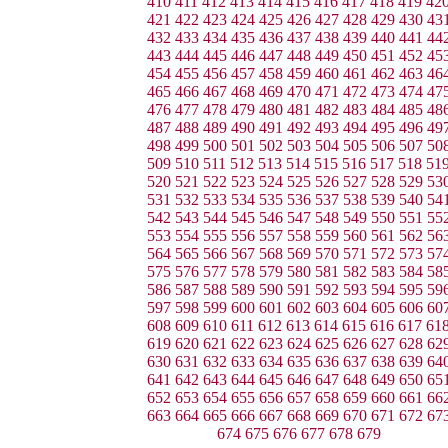
410
411
412
413
414
415
416
417
418
419
42
421
422
423
424
425
426
427
428
429
430
43
432
433
434
435
436
437
438
439
440
441
44
443
444
445
446
447
448
449
450
451
452
45
454
455
456
457
458
459
460
461
462
463
46
465
466
467
468
469
470
471
472
473
474
47
476
477
478
479
480
481
482
483
484
485
48
487
488
489
490
491
492
493
494
495
496
49
498
499
500
501
502
503
504
505
506
507
50
509
510
511
512
513
514
515
516
517
518
51
520
521
522
523
524
525
526
527
528
529
53
531
532
533
534
535
536
537
538
539
540
54
542
543
544
545
546
547
548
549
550
551
55
553
554
555
556
557
558
559
560
561
562
56
564
565
566
567
568
569
570
571
572
573
57
575
576
577
578
579
580
581
582
583
584
58
586
587
588
589
590
591
592
593
594
595
59
597
598
599
600
601
602
603
604
605
606
60
608
609
610
611
612
613
614
615
616
617
61
619
620
621
622
623
624
625
626
627
628
62
630
631
632
633
634
635
636
637
638
639
64
641
642
643
644
645
646
647
648
649
650
65
652
653
654
655
656
657
658
659
660
661
66
663
664
665
666
667
668
669
670
671
672
67
674
675
676
677
678
679