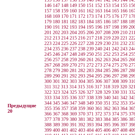
146
147
148
149
150
151
152
153
154
155
15
157
158
159
160
161
162
163
164
165
166
16
168
169
170
171
172
173
174
175
176
177
17
179
180
181
182
183
184
185
186
187
188
18
190
191
192
193
194
195
196
197
198
199
20
201
202
203
204
205
206
207
208
209
210
21
212
213
214
215
216
217
218
219
220
221
22
223
224
225
226
227
228
229
230
231
232
23
234
235
236
237
238
239
240
241
242
243
24
245
246
247
248
249
250
251
252
253
254
25
256
257
258
259
260
261
262
263
264
265
26
267
268
269
270
271
272
273
274
275
276
27
278
279
280
281
282
283
284
285
286
287
28
289
290
291
292
293
294
295
296
297
298
29
300
301
302
303
304
305
306
307
308
309
31
311
312
313
314
315
316
317
318
319
320
32
322
323
324
325
326
327
328
329
330
331
33
333
334
335
336
337
338
339
340
341
342
34
344
345
346
347
348
349
350
351
352
353
35
Предыдущие
355
356
357
358
359
360
361
362
363
364
36
20
366
367
368
369
370
371
372
373
374
375
37
377
378
379
380
381
382
383
384
385
386
38
388
389
390
391
392
393
394
395
396
397
39
399
400
401
402
403
404
405
406
407
408
40