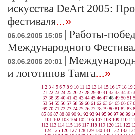
искусства DeArt 2005: Пр
...»
фестиваля
|
Работы-побед
06.06.2005 15:05
Международного Фестива
|
Международн
03.06.2005 20:01
...»
и логотипов Тамга
1
2
3
4
5
6
7
8
9
10
11
12
13
14
15
16
17
18
19
21
22
23
24
25
26
27
28
29
30
31
32
33
34
35
37
38
39
40
41
42
43
44
45
46
47
48
49
50
51
53
54
55
56
57
58
59
60
61
62
63
64
65
66
67
69
70
71
72
73
74
75
76
77
78
79
80
81
82
83
85
86
87
88
89
90
91
92
93
94
95
96
97
98
99
1
101
102
103
104
105
106
107
108
109
110
11
112
113
114
115
116
117
118
119
120
121
122
1
124
125
126
127
128
129
130
131
132
133
13