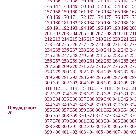
135
136
137
138
139
140
141
142
143
144
14
146
147
148
149
150
151
152
153
154
155
15
157
158
159
160
161
162
163
164
165
166
16
168
169
170
171
172
173
174
175
176
177
17
179
180
181
182
183
184
185
186
187
188
18
190
191
192
193
194
195
196
197
198
199
20
201
202
203
204
205
206
207
208
209
210
21
212
213
214
215
216
217
218
219
220
221
22
223
224
225
226
227
228
229
230
231
232
23
234
235
236
237
238
239
240
241
242
243
24
245
246
247
248
249
250
251
252
253
254
25
256
257
258
259
260
261
262
263
264
265
26
267
268
269
270
271
272
273
274
275
276
27
278
279
280
281
282
283
284
285
286
287
28
289
290
291
292
293
294
295
296
297
298
29
300
301
302
303
304
305
306
307
308
309
31
311
312
313
314
315
316
317
318
319
320
32
322
323
324
325
326
327
328
329
330
331
33
333
334
335
336
337
338
339
340
341
342
34
344
345
346
347
348
349
350
351
352
353
35
Предыдущие
355
356
357
358
359
360
361
362
363
364
36
20
366
367
368
369
370
371
372
373
374
375
37
377
378
379
380
381
382
383
384
385
386
38
388
389
390
391
392
393
394
395
396
397
39
399
400
401
402
403
404
405
406
407
408
40