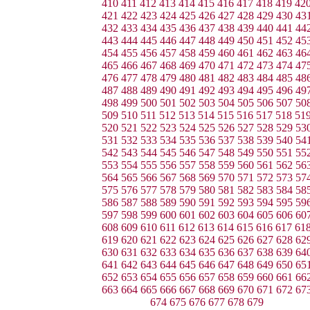
410
411
412
413
414
415
416
417
418
419
42
421
422
423
424
425
426
427
428
429
430
43
432
433
434
435
436
437
438
439
440
441
44
443
444
445
446
447
448
449
450
451
452
45
454
455
456
457
458
459
460
461
462
463
46
465
466
467
468
469
470
471
472
473
474
47
476
477
478
479
480
481
482
483
484
485
48
487
488
489
490
491
492
493
494
495
496
49
498
499
500
501
502
503
504
505
506
507
50
509
510
511
512
513
514
515
516
517
518
51
520
521
522
523
524
525
526
527
528
529
53
531
532
533
534
535
536
537
538
539
540
54
542
543
544
545
546
547
548
549
550
551
55
553
554
555
556
557
558
559
560
561
562
56
564
565
566
567
568
569
570
571
572
573
57
575
576
577
578
579
580
581
582
583
584
58
586
587
588
589
590
591
592
593
594
595
59
597
598
599
600
601
602
603
604
605
606
60
608
609
610
611
612
613
614
615
616
617
61
619
620
621
622
623
624
625
626
627
628
62
630
631
632
633
634
635
636
637
638
639
64
641
642
643
644
645
646
647
648
649
650
65
652
653
654
655
656
657
658
659
660
661
66
663
664
665
666
667
668
669
670
671
672
67
674
675
676
677
678
679