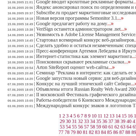
|
Google вводит крохотные рекламные форматы
.
16.06.2005 21:01
|
Яндекс анонсировал поиск по определениям и
16.06.2005 20:56
|
Subscribe.ru продает маркетинговые исследова
16.06.2005 20:37
|
Новая версия программы Semonitor 3.1
...»
16.06.2005 18:18
|
Google предлагает работу на дому
...»
15.06.2005 16:49
|
VeriSign останется администратором .net
...»
14.06.2005 15:38
|
Уязвимость в Adobe License Management Service
14.06.2005 14:49
|
Стартовал всемирный конкурс веб-дизайнеров
.
14.06.2005 14:45
|
Сделать удобно и остаться незамеченным: спе
10.06.2005 21:14
|
Пресс-конференция Артемия Лебедева в Иркут
10.06.2005 19:19
|
Интернет-статистика как элемент маркетинга
..
10.06.2005 18:36
|
Поисковики скрывают рекламные ссылки
...»
10.06.2005 16:55
|
Arton SiteReport оценит web-сайты
...»
09.06.2005 20:54
|
Семинар "Реклама в интернете: как сделать ее
09.06.2005 20:48
|
Google запустила новый сервис для веб-дизайн
09.06.2005 14:20
|
Конкурс на лучший этнический сайт Сибири
...
07.06.2005 19:56
|
Объявлены итоги Russian Realty Web Award 200
07.06.2005 18:05
|
II московский Фестиваль графического дизайна
07.06.2005 17:40
|
Работы-победители 6 Киевского Международн
06.06.2005 15:05
|
Международный конкурс знаков и логотипов Т
03.06.2005 20:01
1
2
3
4
5
6
7
8
9
10
11
12
13
14
15
16
29
30
31
32
33
34
35
36
37
38
39
40
4
53
54
55
56
57
58
59
60
61
62
63
64
6
77
78
79
80
81
82
83
84
85
86
87
88
8