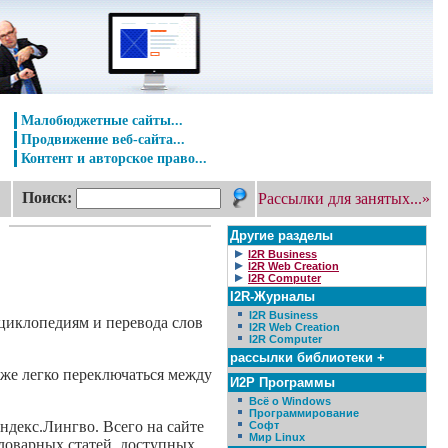
Малобюджетные сайты...
Продвижение веб-сайта...
Контент и авторское право...
Поиск:
Рассылки для занятых...»
Другие разделы
I2R Business
I2R Web Creation
I2R Computer
I2R-Журналы
I2R Business
нциклопедиям и перевода слов
I2R Web Creation
I2R Computer
рассылки библиотеки +
кже легко переключаться между
И2Р Программы
Всё о Windows
Программирование
декс.Лингво. Всего на сайте
Софт
Мир Linux
словарных статей, доступных