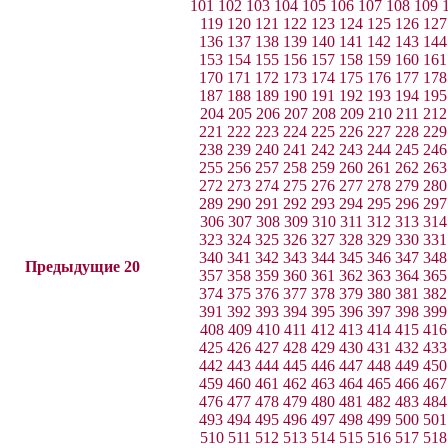
101
102
103
104
105
106
107
108
109
119
120
121
122
123
124
125
126
127
136
137
138
139
140
141
142
143
144
153
154
155
156
157
158
159
160
161
170
171
172
173
174
175
176
177
178
187
188
189
190
191
192
193
194
195
204
205
206
207
208
209
210
211
212
221
222
223
224
225
226
227
228
229
238
239
240
241
242
243
244
245
246
255
256
257
258
259
260
261
262
263
272
273
274
275
276
277
278
279
280
289
290
291
292
293
294
295
296
297
306
307
308
309
310
311
312
313
314
323
324
325
326
327
328
329
330
331
340
341
342
343
344
345
346
347
348
Предыдущие 20
357
358
359
360
361
362
363
364
365
374
375
376
377
378
379
380
381
382
391
392
393
394
395
396
397
398
399
408
409
410
411
412
413
414
415
416
425
426
427
428
429
430
431
432
433
442
443
444
445
446
447
448
449
450
459
460
461
462
463
464
465
466
467
476
477
478
479
480
481
482
483
484
493
494
495
496
497
498
499
500
501
510
511
512
513
514
515
516
517
518