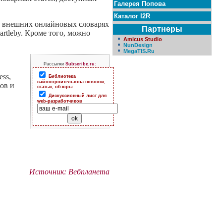
Галерея Попова
Каталог I2R
о внешних онлайновых словарях
Партнеры
rtleby. Кроме того, можно
Amicus Studio
NunDesign
MegaTIS.Ru
Рассылки
Subscribe.ru
:
ess,
Библиотека
сайтостроительства новости,
ов и
статьи, обзоры
Дискуссионный лист для
web-разработчиков
Источник: Вебпланета