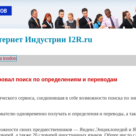
ернет Индустрии I2R.ru
ровал поиск по определениям и переводам
ческого сервиса, соединившая в себе возможности поиска по э
вателю одновременно получать и определения и переводы, а та
можности своих предшественников — Яндекс.Энциклопедий и Ян
оварей, а также 20 словарей иностранных языков. Общее число 