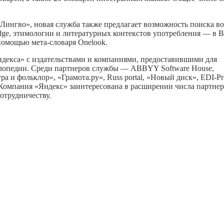
нгво», новая служба также предлагает возможность поиска в
idge, этимологии и литературных контекстов употребления — в Ba
помощью мета-словаря Onelook.
ндекса» с издательствами и компаниями, предоставившими для
клопедии. Среди партнеров службы — ABBYY Software House,
 и фольклор», «Грамота.ру», Russ portal, «Новый диск», EDI-Pr
 Компания «Яндекс» заинтересована в расширении числа партнер
отрудничеству.