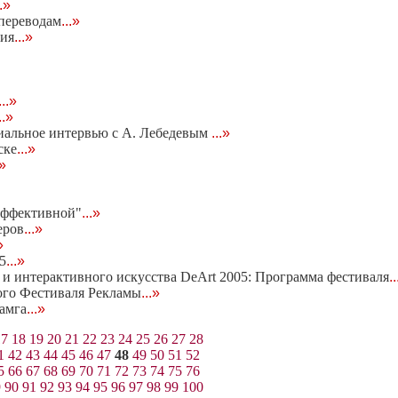
..»
 переводам
...»
ния
...»
...»
..»
циальное интервью с А. Лебедевым
...»
ске
...»
.»
 эффективной"
...»
еров
...»
»
5
...»
 и интерактивного искусства DeArt 2005: Программа фестиваля
.
ого Фестиваля Рекламы
...»
амга
...»
17
18
19
20
21
22
23
24
25
26
27
28
1
42
43
44
45
46
47
48
49
50
51
52
5
66
67
68
69
70
71
72
73
74
75
76
9
90
91
92
93
94
95
96
97
98
99
100