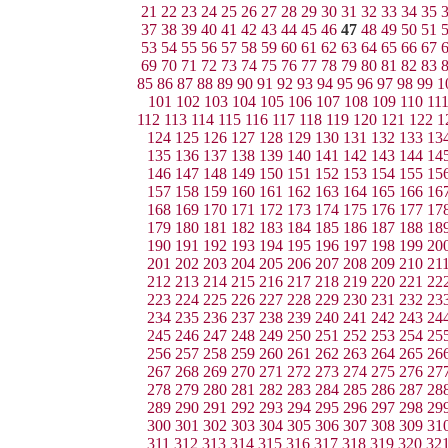
21
22
23
24
25
26
27
28
29
30
31
32
33
34
35
37
38
39
40
41
42
43
44
45
46
47
48
49
50
51
53
54
55
56
57
58
59
60
61
62
63
64
65
66
67
69
70
71
72
73
74
75
76
77
78
79
80
81
82
83
85
86
87
88
89
90
91
92
93
94
95
96
97
98
99
1
101
102
103
104
105
106
107
108
109
110
11
112
113
114
115
116
117
118
119
120
121
122
1
124
125
126
127
128
129
130
131
132
133
13
135
136
137
138
139
140
141
142
143
144
14
146
147
148
149
150
151
152
153
154
155
15
157
158
159
160
161
162
163
164
165
166
16
168
169
170
171
172
173
174
175
176
177
17
179
180
181
182
183
184
185
186
187
188
18
190
191
192
193
194
195
196
197
198
199
20
201
202
203
204
205
206
207
208
209
210
21
212
213
214
215
216
217
218
219
220
221
22
223
224
225
226
227
228
229
230
231
232
23
234
235
236
237
238
239
240
241
242
243
24
245
246
247
248
249
250
251
252
253
254
25
256
257
258
259
260
261
262
263
264
265
26
267
268
269
270
271
272
273
274
275
276
27
278
279
280
281
282
283
284
285
286
287
28
289
290
291
292
293
294
295
296
297
298
29
300
301
302
303
304
305
306
307
308
309
31
311
312
313
314
315
316
317
318
319
320
32