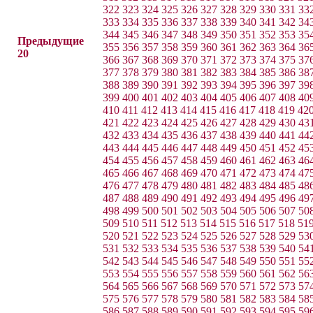
322
323
324
325
326
327
328
329
330
331
33
333
334
335
336
337
338
339
340
341
342
34
344
345
346
347
348
349
350
351
352
353
35
Предыдущие
355
356
357
358
359
360
361
362
363
364
36
20
366
367
368
369
370
371
372
373
374
375
37
377
378
379
380
381
382
383
384
385
386
38
388
389
390
391
392
393
394
395
396
397
39
399
400
401
402
403
404
405
406
407
408
40
410
411
412
413
414
415
416
417
418
419
42
421
422
423
424
425
426
427
428
429
430
43
432
433
434
435
436
437
438
439
440
441
44
443
444
445
446
447
448
449
450
451
452
45
454
455
456
457
458
459
460
461
462
463
46
465
466
467
468
469
470
471
472
473
474
47
476
477
478
479
480
481
482
483
484
485
48
487
488
489
490
491
492
493
494
495
496
49
498
499
500
501
502
503
504
505
506
507
50
509
510
511
512
513
514
515
516
517
518
51
520
521
522
523
524
525
526
527
528
529
53
531
532
533
534
535
536
537
538
539
540
54
542
543
544
545
546
547
548
549
550
551
55
553
554
555
556
557
558
559
560
561
562
56
564
565
566
567
568
569
570
571
572
573
57
575
576
577
578
579
580
581
582
583
584
58
586
587
588
589
590
591
592
593
594
595
59