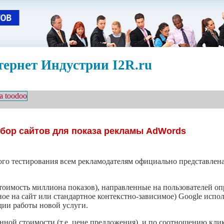
ернет Индустрии I2R.ru
бор сайтов для показа рекламы AdWords
ного тестирования всем рекламодателям официально представлен
оимость миллиона показов), направленные на пользователей оп
ное на сайт или стандартное контекстно-зависимое) Google испо
дии работы новой услуги.
нной стоимости (т.е. цене предложения), и по соотношению кли