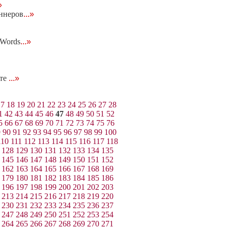
»
аннеров
...»
dWords
...»
йте
...»
17
18
19
20
21
22
23
24
25
26
27
28
1
42
43
44
45
46
47
48
49
50
51
52
5
66
67
68
69
70
71
72
73
74
75
76
9
90
91
92
93
94
95
96
97
98
99
100
110
111
112
113
114
115
116
117
118
128
129
130
131
132
133
134
135
145
146
147
148
149
150
151
152
162
163
164
165
166
167
168
169
179
180
181
182
183
184
185
186
196
197
198
199
200
201
202
203
213
214
215
216
217
218
219
220
230
231
232
233
234
235
236
237
247
248
249
250
251
252
253
254
264
265
266
267
268
269
270
271