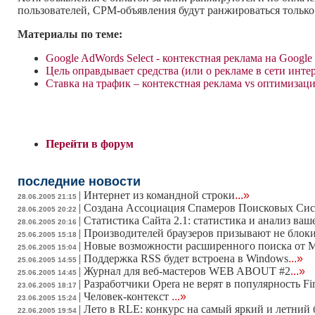
пользователей, CPM-объявления будут ранжироваться только
Материалы по теме:
Google AdWords Select - контекстная реклама на Google
Цель оправдывает средства (или о рекламе в сети инте
Ставка на трафик – контекстная реклама vs оптимизац
Перейти в форум
последние новости
|
Интернет из командной строки
...»
28.06.2005 21:15
|
Создана Ассоциация Спамеров Поисковых Сис
28.06.2005 20:22
|
Статистика Сайта 2.1: статистика и анализ ваш
28.06.2005 20:16
|
Производителей браузеров призывают не блоки
25.06.2005 15:18
|
Новые возможности расширенного поиска от 
25.06.2005 15:04
|
Поддержка RSS будет встроена в Windows
...»
25.06.2005 14:55
|
Журнал для веб-мастеров WEB ABOUT #2
...»
25.06.2005 14:45
|
Разработчики Opera не верят в популярность Fi
23.06.2005 18:17
|
Человек-контекст
...»
23.06.2005 15:24
|
Лето в RLE: конкурс на самый яркий и летний
22.06.2005 19:54