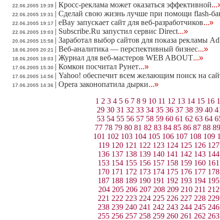
|
Кросс-реклама может оказаться эффективной
...
22.06.2005 19:39
|
Сделай свою жизнь лучше при помощи flash-б
22.06.2005 19:31
|
eBay запускает сайт для веб-разработчиков
...»
22.06.2005 19:17
|
Subscribe.Ru запустил сервис Direct
...»
22.06.2005 19:03
|
Заработал выбор сайтов для показа рекламы A
20.06.2005 15:58
|
Веб-аналитика — перспективный бизнес
...»
18.06.2005 20:21
|
Журнал для веб-мастеров WEB ABOUT
...»
18.06.2005 18:03
|
Комкон посчитал Рунет
...»
17.06.2005 15:30
|
Yahoo! обеспечит всем желающим поиск на са
17.06.2005 14:56
|
Opera законопатила дырки
...»
17.06.2005 14:36
1
2
3
4
5
6
7
8
9
10
11
12
13
14
15
16
29
30
31
32
33
34
35
36
37
38
39
40
4
53
54
55
56
57
58
59
60
61
62
63
64
6
77
78
79
80
81
82
83
84
85
86
87
88
8
101
102
103
104
105
106
107
108
109
119
120
121
122
123
124
125
126
127
136
137
138
139
140
141
142
143
144
153
154
155
156
157
158
159
160
161
170
171
172
173
174
175
176
177
178
187
188
189
190
191
192
193
194
195
204
205
206
207
208
209
210
211
212
221
222
223
224
225
226
227
228
229
238
239
240
241
242
243
244
245
246
255
256
257
258
259
260
261
262
263