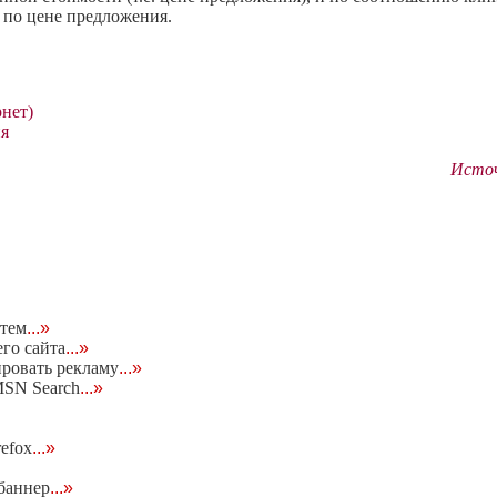
 по цене предложения.
рнет)
ия
Источн
тем
...»
его сайта
...»
ровать рекламу
...»
MSN Search
...»
refox
...»
 баннер
...»