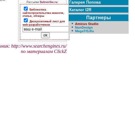
Галерея Попова
Рассылки
Subscribe.ru
:
Каталог I2R
Библиотека
сайтостроительства новости,
статьи, обзоры
Партнеры
Дискуссионный лист для
Amicus Studio
web-разработчиков
NunDesign
MegaTIS.Ru
ик: http://www.searchengines.ru/
по материалам ClickZ