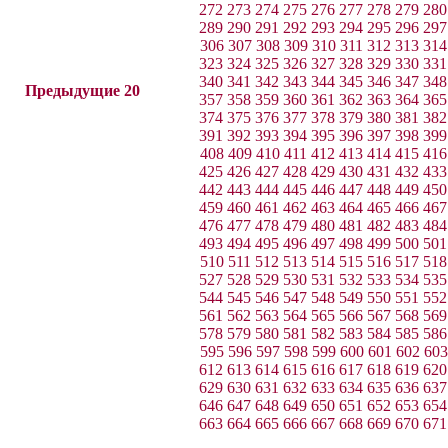
272
273
274
275
276
277
278
279
280
289
290
291
292
293
294
295
296
297
306
307
308
309
310
311
312
313
314
323
324
325
326
327
328
329
330
331
340
341
342
343
344
345
346
347
348
Предыдущие 20
357
358
359
360
361
362
363
364
365
374
375
376
377
378
379
380
381
382
391
392
393
394
395
396
397
398
399
408
409
410
411
412
413
414
415
416
425
426
427
428
429
430
431
432
433
442
443
444
445
446
447
448
449
450
459
460
461
462
463
464
465
466
467
476
477
478
479
480
481
482
483
484
493
494
495
496
497
498
499
500
501
510
511
512
513
514
515
516
517
518
527
528
529
530
531
532
533
534
535
544
545
546
547
548
549
550
551
552
561
562
563
564
565
566
567
568
569
578
579
580
581
582
583
584
585
586
595
596
597
598
599
600
601
602
603
612
613
614
615
616
617
618
619
620
629
630
631
632
633
634
635
636
637
646
647
648
649
650
651
652
653
654
663
664
665
666
667
668
669
670
671