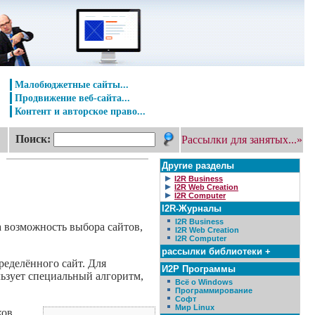
Малобюджетные сайты...
Продвижение веб-сайта...
Контент и авторское право...
Поиск:
Рассылки для занятых...»
Другие разделы
I2R Business
I2R Web Creation
I2R Computer
I2R-Журналы
I2R Business
а возможность выбора сайтов,
I2R Web Creation
I2R Computer
рассылки библиотеки +
ределённого сайт. Для
И2Р Программы
льзует специальный алгоритм,
Всё о Windows
Программирование
Софт
Мир Linux
ков