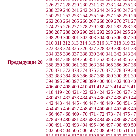
226
227
228
229
230
231
232
233
234
235
23
238
239
240
241
242
243
244
245
246
247
24
250
251
252
253
254
255
256
257
258
259
26
262
263
264
265
266
267
268
269
270
271
27
274
275
276
277
278
279
280
281
282
283
28
286
287
288
289
290
291
292
293
294
295
29
298
299
300
301
302
303
304
305
306
307
30
310
311
312
313
314
315
316
317
318
319
32
322
323
324
325
326
327
328
329
330
331
33
334
335
336
337
338
339
340
341
342
343
34
346
347
348
349
350
351
352
353
354
355
35
Предыдущие 20
358
359
360
361
362
363
364
365
366
367
36
370
371
372
373
374
375
376
377
378
379
38
382
383
384
385
386
387
388
389
390
391
39
394
395
396
397
398
399
400
401
402
403
40
406
407
408
409
410
411
412
413
414
415
41
418
419
420
421
422
423
424
425
426
427
42
430
431
432
433
434
435
436
437
438
439
44
442
443
444
445
446
447
448
449
450
451
45
454
455
456
457
458
459
460
461
462
463
46
466
467
468
469
470
471
472
473
474
475
47
478
479
480
481
482
483
484
485
486
487
48
490
491
492
493
494
495
496
497
498
499
50
502
503
504
505
506
507
508
509
510
511
51
514
515
516
517
518
519
520
521
522
523
52