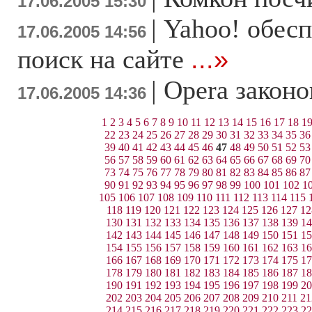
17.06.2005 15:30
|
Yahoo! обес
17.06.2005 14:56
поиск на сайте
...»
|
Opera закон
17.06.2005 14:36
1
2
3
4
5
6
7
8
9
10
11
12
13
14
15
16
17
18
1
22
23
24
25
26
27
28
29
30
31
32
33
34
35
36
39
40
41
42
43
44
45
46
47
48
49
50
51
52
53
56
57
58
59
60
61
62
63
64
65
66
67
68
69
70
73
74
75
76
77
78
79
80
81
82
83
84
85
86
87
90
91
92
93
94
95
96
97
98
99
100
101
102
1
105
106
107
108
109
110
111
112
113
114
115
118
119
120
121
122
123
124
125
126
127
12
130
131
132
133
134
135
136
137
138
139
14
142
143
144
145
146
147
148
149
150
151
15
154
155
156
157
158
159
160
161
162
163
16
166
167
168
169
170
171
172
173
174
175
17
178
179
180
181
182
183
184
185
186
187
18
190
191
192
193
194
195
196
197
198
199
20
202
203
204
205
206
207
208
209
210
211
21
214
215
216
217
218
219
220
221
222
223
22