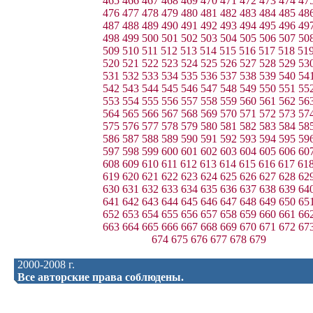
465
466
467
468
469
470
471
472
473
474
47
476
477
478
479
480
481
482
483
484
485
48
487
488
489
490
491
492
493
494
495
496
49
498
499
500
501
502
503
504
505
506
507
50
509
510
511
512
513
514
515
516
517
518
51
520
521
522
523
524
525
526
527
528
529
53
531
532
533
534
535
536
537
538
539
540
54
542
543
544
545
546
547
548
549
550
551
55
553
554
555
556
557
558
559
560
561
562
56
564
565
566
567
568
569
570
571
572
573
57
575
576
577
578
579
580
581
582
583
584
58
586
587
588
589
590
591
592
593
594
595
59
597
598
599
600
601
602
603
604
605
606
60
608
609
610
611
612
613
614
615
616
617
61
619
620
621
622
623
624
625
626
627
628
62
630
631
632
633
634
635
636
637
638
639
64
641
642
643
644
645
646
647
648
649
650
65
652
653
654
655
656
657
658
659
660
661
66
663
664
665
666
667
668
669
670
671
672
67
674
675
676
677
678
679
2000-2008 г.
Все авторские права соблюдены.