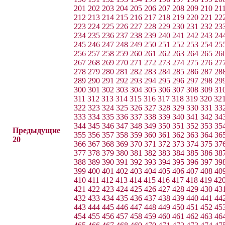
201
202
203
204
205
206
207
208
209
210
21
212
213
214
215
216
217
218
219
220
221
22
223
224
225
226
227
228
229
230
231
232
23
234
235
236
237
238
239
240
241
242
243
24
245
246
247
248
249
250
251
252
253
254
25
256
257
258
259
260
261
262
263
264
265
26
267
268
269
270
271
272
273
274
275
276
27
278
279
280
281
282
283
284
285
286
287
28
289
290
291
292
293
294
295
296
297
298
29
300
301
302
303
304
305
306
307
308
309
31
311
312
313
314
315
316
317
318
319
320
32
322
323
324
325
326
327
328
329
330
331
33
333
334
335
336
337
338
339
340
341
342
34
344
345
346
347
348
349
350
351
352
353
35
Предыдущие
355
356
357
358
359
360
361
362
363
364
36
20
366
367
368
369
370
371
372
373
374
375
37
377
378
379
380
381
382
383
384
385
386
38
388
389
390
391
392
393
394
395
396
397
39
399
400
401
402
403
404
405
406
407
408
40
410
411
412
413
414
415
416
417
418
419
42
421
422
423
424
425
426
427
428
429
430
43
432
433
434
435
436
437
438
439
440
441
44
443
444
445
446
447
448
449
450
451
452
45
454
455
456
457
458
459
460
461
462
463
46