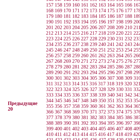
157
158
159
160
161
162
163
164
165
166
16
168
169
170
171
172
173
174
175
176
177
17
179
180
181
182
183
184
185
186
187
188
18
190
191
192
193
194
195
196
197
198
199
20
201
202
203
204
205
206
207
208
209
210
21
212
213
214
215
216
217
218
219
220
221
22
223
224
225
226
227
228
229
230
231
232
23
234
235
236
237
238
239
240
241
242
243
24
245
246
247
248
249
250
251
252
253
254
25
256
257
258
259
260
261
262
263
264
265
26
267
268
269
270
271
272
273
274
275
276
27
278
279
280
281
282
283
284
285
286
287
28
289
290
291
292
293
294
295
296
297
298
29
300
301
302
303
304
305
306
307
308
309
31
311
312
313
314
315
316
317
318
319
320
32
322
323
324
325
326
327
328
329
330
331
33
333
334
335
336
337
338
339
340
341
342
34
344
345
346
347
348
349
350
351
352
353
35
Предыдущие
355
356
357
358
359
360
361
362
363
364
36
20
366
367
368
369
370
371
372
373
374
375
37
377
378
379
380
381
382
383
384
385
386
38
388
389
390
391
392
393
394
395
396
397
39
399
400
401
402
403
404
405
406
407
408
40
410
411
412
413
414
415
416
417
418
419
42
421
422
423
424
425
426
427
428
429
430
43