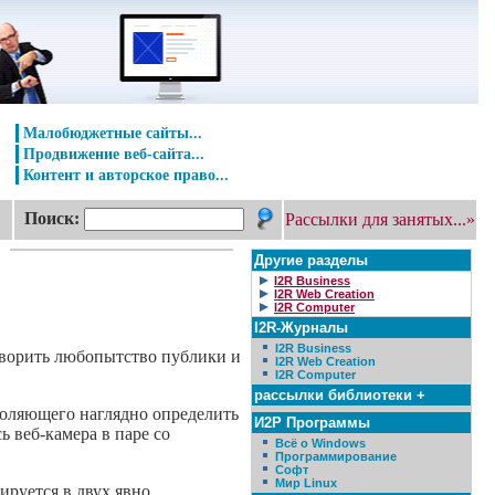
Малобюджетные сайты...
Продвижение веб-сайта...
Контент и авторское право...
Поиск:
Рассылки для занятых...»
Другие разделы
I2R Business
I2R Web Creation
I2R Computer
I2R-Журналы
I2R Business
етворить любопытство публики и
I2R Web Creation
I2R Computer
рассылки библиотеки +
оляющего наглядно определить
И2Р Программы
сь
веб-камера
в паре со
Всё о Windows
Программирование
Софт
Мир Linux
ируется в двух явно