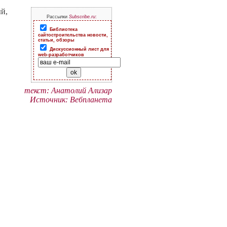
й,
Рассылки
Subscribe.ru
:
Библиотека
сайтостроительства новости,
статьи, обзоры
Дискуссионный лист для
web-разработчиков
текст: Анатолий Ализар
Источник: Вебпланета