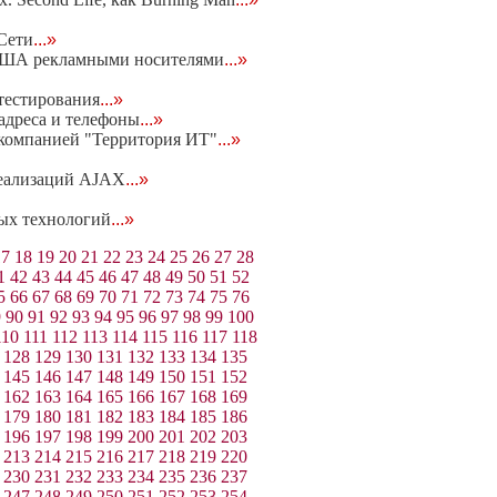
Сети
...»
 США рекламными носителями
...»
 тестирования
...»
адреса и телефоны
...»
с компанией "Территория ИТ"
...»
реализаций AJAX
...»
вых технологий
...»
17
18
19
20
21
22
23
24
25
26
27
28
1
42
43
44
45
46
47
48
49
50
51
52
5
66
67
68
69
70
71
72
73
74
75
76
9
90
91
92
93
94
95
96
97
98
99
100
110
111
112
113
114
115
116
117
118
128
129
130
131
132
133
134
135
145
146
147
148
149
150
151
152
162
163
164
165
166
167
168
169
179
180
181
182
183
184
185
186
196
197
198
199
200
201
202
203
213
214
215
216
217
218
219
220
230
231
232
233
234
235
236
237
247
248
249
250
251
252
253
254