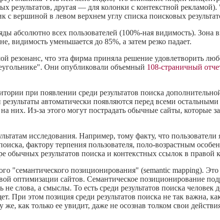
х результатов, другая — для колонки с контекстной рекламой).
к с вершиной в левом верхнем углу списка поисковых результат
ляды абсолютно всех пользователей
(100%-ная
видимость). Зона 
не, видимость уменьшается до 85%, а затем резко падает.
шой резонанс, что эта фирма приняла решение удовлетворить лю
реугольнике". Они опубликовали объемный
108-страничный
отче
удитории при появлении среди результатов поиска дополнительн
 результаты автоматически появляются перед всеми остальными р
 на них.
Из-за
этого могут пострадать обычные сайты, которые з
ьтатам исследования. Например, тому факту, что пользователи 
 поиска, фактору терпения пользователя,
поло-возрастным
особенн
е обычных результатов поиска и контекстных ссылок в правой к
о "семантического позиционирования" (semantic mapping). Это 
вой оптимизации сайтов. Семантическое позиционирование под
 не слова, а смыслы. То есть среди результатов поиска человек 
щет. При этом позиция среди результатов поиска не так важна, к
 же, как только ее увидит, даже не осознав толком свои действи