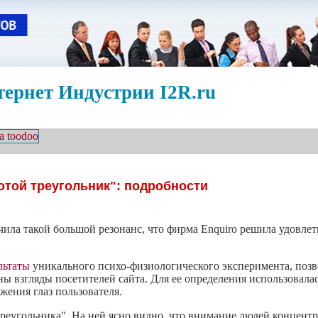
ернет Индустрии I2R.ru
отой треугольник": подробности
учила такой большой резонанс, что фирма Enquiro решила удовл
льтаты
уникального
психо-физиологического
эксперимента, позв
ены взгляды посетителей сайта. Для ее определения использовала
жения глаз пользователя.
треугольника". На ней ясно видно, что внимание людей концентр