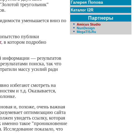
Галерея Попова
 "Золотой треугольник"
ов.
Каталог I2R
Партнеры
видимости уменьшается вниз по
Amicus Studio
NunDesign
MegaTIS.Ru
бопытство публики
т
, в котором подробно
ой информации — результатов
езультатами поиска, так что
атратили массу усилий ради
явно избегают смотреть на
остям и т.д. Оказывается,
олонке.
новая и, похоже, очень важная
разумевает оптимизацию сайта
должен увидеть ссылку, которая
ак именно такое "проникновение
я. Исследование показало, что