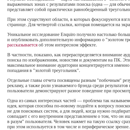
выраженных зонах с результатами поиска (одна — для обычны
представляет собой практически равнобедренный треугольни
При этом существуют области, в которых фокусируются взг
странице. Для четвертой ссылки, которая помещается на экра
Уникальное исследование Enquiro получило настолько боль
и опубликовать дополнительную информацию о "золотом т
рассказывается
об этом интересном эффекте.
В частности, показано, как перераспределяется внимание а
поиска по изображениям, новостям и документам на ПК. Эти
максимальное внимание аудитории концентрируется именно
попадания в "золотой треугольник".
Отдельные главы отчета посвящены разным "побочным" резул
рекламу, а также роли узнаваемого брэнда среди результатов
пользователи демонстрируют разное поведение при просмотр
Одна из самых интересных частей — проблема так называемог
идея, которая способна
по-новому
подойти к вопросу поиско
не для поисковых систем, а для людей, когда нужно подбирать
совпадает с его внутренним представлением о том, что он и
в разум" пользователя. Человек нажмет на такую ссылку сразу
при этом используется в том числе и периферическое зрение.