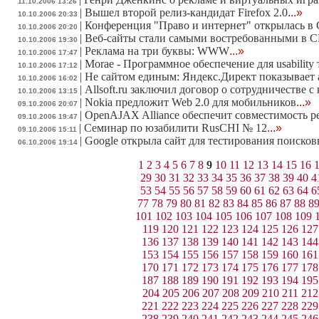
11.10.2006 13:26
|
Вышел второй релиз-кандидат Firefox 2.0
...»
10.10.2006 20:33
|
Конференция "Право и интернет" открылась в 
10.10.2006 20:20
|
Веб-сайты стали самыми востребованными в
10.10.2006 19:30
|
Реклама на три буквы: WWW
...»
10.10.2006 17:47
|
Morae - Программное обеспечение для usability
10.10.2006 17:12
|
Не сайтом единым: Яндекс.Директ показывает 
10.10.2006 16:02
|
Allsoft.ru заключил договор о сотрудничестве 
10.10.2006 13:15
|
Nokia предложит Web 2.0 для мобильников
...»
09.10.2006 20:07
|
OpenAJAX Alliance обеспечит совместимость 
09.10.2006 19:47
|
Семинар по юзабилити RusCHI № 12
...»
09.10.2006 15:11
|
Google открыла сайт для тестирования поиско
06.10.2006 19:14
1
2
3
4
5
6
7
8
9
10
11
12
13
14
15
16
29
30
31
32
33
34
35
36
37
38
39
40
4
53
54
55
56
57
58
59
60
61
62
63
64
6
77
78
79
80
81
82
83
84
85
86
87
88
8
101
102
103
104
105
106
107
108
109
119
120
121
122
123
124
125
126
127
136
137
138
139
140
141
142
143
144
153
154
155
156
157
158
159
160
161
170
171
172
173
174
175
176
177
178
187
188
189
190
191
192
193
194
195
204
205
206
207
208
209
210
211
212
221
222
223
224
225
226
227
228
229
238
239
240
241
242
243
244
245
246