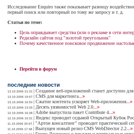
Исследование Enquiro также показывает разницу воздейств
первый поиск или повторный по тому же запросу и т. д.
Статьи по теме:
Цель оправдывает средства (или о рекламе в сети инте
Редизайн сайтов под "золотой треугольник"
Почему качественное поисковое продвижение настольк
Перейти в форум
последние новости
|
Создание веб-приложений станет доступно для
13.10.2006 21:31
|
CMS для маркетинга
...»
13.10.2006 19:07
|
Сжатие контента ускоряет Web-приложения
...»
13.10.2006 16:53
|
Десять уязвимостей Web 2.0
...»
13.10.2006 13:20
|
Adobe выпустила пакет Contribute 4
...»
12.10.2006 16:38
|
Яндекс проводит седьмой Открытый Кубок Рос
12.10.2006 10:31
|
"Артон консалтинг" проводит практический се
11.10.2006 20:07
|
Выпущен новый релиз CMS WebDirector 2.2
...»
11.10.2006 17:48
|
Генри Дженкинс о рекламе и виртуальных играх.