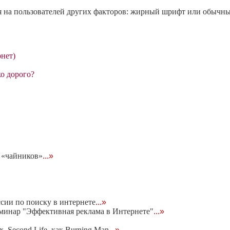
ия на пользователей других факторов: жирный шрифт или обычны
рнет)
о дорого?
 «чайников»
...»
cии по поиску в интернете
...»
минар "Эффективная реклама в Интернете"
...»
 Second Life, как Burning Man
...»