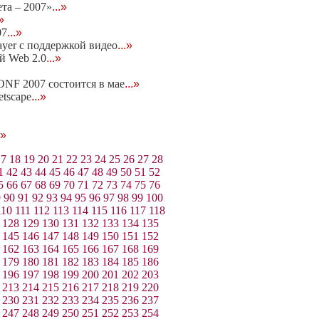
та – 2007»
...»
.»
07
...»
ayer c поддержкой видео
...»
ей Web 2.0
...»
NF 2007 состоится в мае
...»
etscape
...»
.»
17
18
19
20
21
22
23
24
25
26
27
28
1
42
43
44
45
46
47
48
49
50
51
52
5
66
67
68
69
70
71
72
73
74
75
76
9
90
91
92
93
94
95
96
97
98
99
100
110
111
112
113
114
115
116
117
118
128
129
130
131
132
133
134
135
145
146
147
148
149
150
151
152
162
163
164
165
166
167
168
169
179
180
181
182
183
184
185
186
196
197
198
199
200
201
202
203
213
214
215
216
217
218
219
220
230
231
232
233
234
235
236
237
247
248
249
250
251
252
253
254