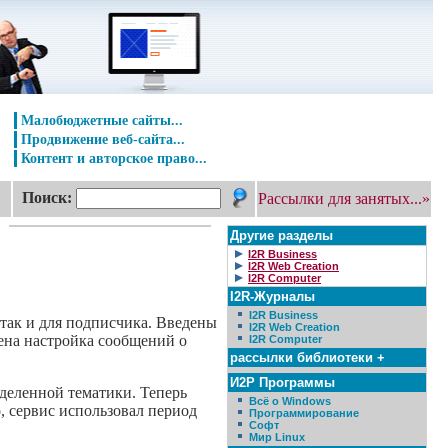
Малобюджетные сайты...
Продвижение веб-сайта...
Контент и авторское право...
Поиск:
Рассылки для занятых...»
Другие разделы
I2R Business
I2R Web Creation
I2R Computer
I2R-Журналы
I2R Business
, так и для подписчика. Введены
I2R Web Creation
ена настройка сообщений о
I2R Computer
рассылки библиотеки +
И2Р Программы
деленной тематики. Теперь
Всё о Windows
, сервис использовал период
Программирование
Софт
Мир Linux