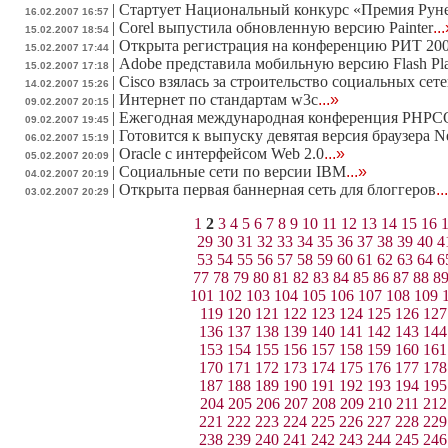
|
Стартует Национальный конкурс «Премия Руне
16.02.2007 16:57
|
Corel выпустила обновленную версию Painter
..
15.02.2007 18:54
|
Открыта регистрация на конференцию РИТ 20
15.02.2007 17:44
|
Adobe представила мобильную версию Flash Pl
15.02.2007 17:18
|
Cisco взялась за строительство социальных сет
14.02.2007 15:26
|
Интернет по стандартам w3c
...»
09.02.2007 20:15
|
Ежегодная международная конференция PHPCO
09.02.2007 19:45
|
Готовится к выпуску девятая версия браузера N
06.02.2007 15:19
|
Oracle с интерфейсом Web 2.0
...»
05.02.2007 20:09
|
Социальные сети по версии IBM
...»
04.02.2007 20:19
|
Открыта первая баннерная сеть для блоггеров
..
03.02.2007 20:29
1
2
3
4
5
6
7
8
9
10
11
12
13
14
15
16
29
30
31
32
33
34
35
36
37
38
39
40
4
53
54
55
56
57
58
59
60
61
62
63
64
6
77
78
79
80
81
82
83
84
85
86
87
88
8
101
102
103
104
105
106
107
108
109
119
120
121
122
123
124
125
126
127
136
137
138
139
140
141
142
143
144
153
154
155
156
157
158
159
160
161
170
171
172
173
174
175
176
177
178
187
188
189
190
191
192
193
194
195
204
205
206
207
208
209
210
211
212
221
222
223
224
225
226
227
228
229
238
239
240
241
242
243
244
245
246