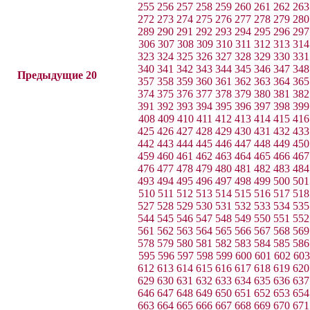
255
256
257
258
259
260
261
262
263
272
273
274
275
276
277
278
279
280
289
290
291
292
293
294
295
296
297
306
307
308
309
310
311
312
313
314
323
324
325
326
327
328
329
330
331
340
341
342
343
344
345
346
347
348
Предыдущие 20
357
358
359
360
361
362
363
364
365
374
375
376
377
378
379
380
381
382
391
392
393
394
395
396
397
398
399
408
409
410
411
412
413
414
415
416
425
426
427
428
429
430
431
432
433
442
443
444
445
446
447
448
449
450
459
460
461
462
463
464
465
466
467
476
477
478
479
480
481
482
483
484
493
494
495
496
497
498
499
500
501
510
511
512
513
514
515
516
517
518
527
528
529
530
531
532
533
534
535
544
545
546
547
548
549
550
551
552
561
562
563
564
565
566
567
568
569
578
579
580
581
582
583
584
585
586
595
596
597
598
599
600
601
602
603
612
613
614
615
616
617
618
619
620
629
630
631
632
633
634
635
636
637
646
647
648
649
650
651
652
653
654
663
664
665
666
667
668
669
670
671