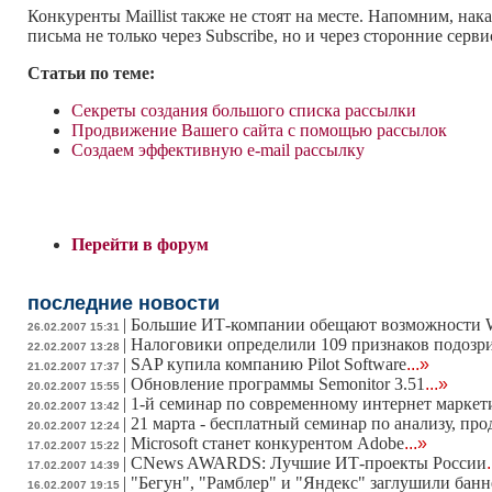
Конкуренты Maillist также не стоят на месте. Напомним, нака
письма не только через Subscribe, но и через сторонние сервисы
Статьи по теме:
Секреты создания большого списка рассылки
Продвижение Вашего сайта с помощью рассылок
Создаем эффективную e-mail рассылку
Перейти в форум
последние новости
|
Большие ИТ-компании обещают возможности W
26.02.2007 15:31
|
Налоговики определили 109 признаков подозр
22.02.2007 13:28
|
SAP купила компанию Pilot Software
...»
21.02.2007 17:37
|
Обновление программы Semonitor 3.51
...»
20.02.2007 15:55
|
1-й семинар по современному интернет маркет
20.02.2007 13:42
|
21 марта - бесплатный семинар по анализу, п
20.02.2007 12:24
|
Microsoft станет конкурентом Adobe
...»
17.02.2007 15:22
|
CNews AWARDS: Лучшие ИТ-проекты России
17.02.2007 14:39
|
"Бегун", "Рамблер" и "Яндекс" заглушили бан
16.02.2007 19:15