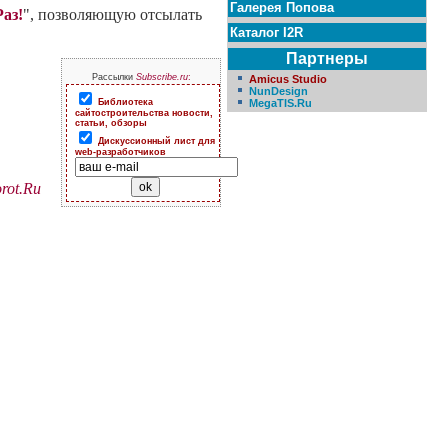
Галерея Попова
Раз!
", позволяющую отсылать
Каталог I2R
Партнеры
Рассылки
Subscribe.ru
:
Amicus Studio
NunDesign
MegaTIS.Ru
Библиотека
сайтостроительства новости,
статьи, обзоры
Дискуссионный лист для
web-разработчиков
rot.Ru