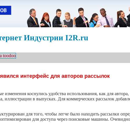
ернет Индустрии I2R.ru
u появился интерфейс для авторов рассылок
ные изменения коснулись удобства использования, как для автора
ка, иллюстрации в выпусках. Для коммерческих рассылок добавл
ктурирован для того, чтобы легче было находить рассылки опре
в оптимизирован для доступа через поисковые машины. Очевидно