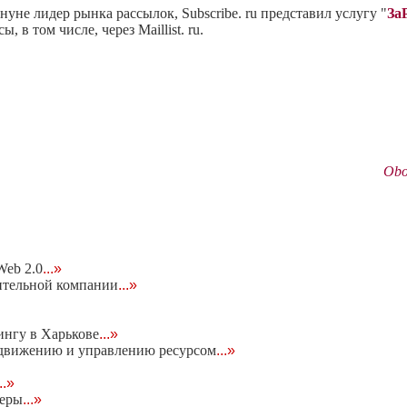
нуне лидер рынка рассылок, Subscribe. ru представил услугу "
За
, в том числе, через Maillist. ru.
Obo
eb 2.0
...»
ительной компании
...»
ингу в Харькове
...»
родвижению и управлению ресурсом
...»
...»
неры
...»