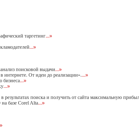
рафический таргетинг
...»
екламодателей
...»
 анализ поисковой выдачи
...»
 интернете. От идеи до реализации».
...»
о бизнеса
...»
ку
...»
 в результатах поиска и получить от сайта максимальную прибы
на базе Corel Alta
...»
.»