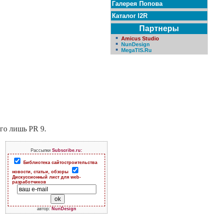
Галерея Попова
Каталог I2R
Партнеры
Amicus Studio
NunDesign
MegaTIS.Ru
го лишь PR 9.
Рассылки
Subscribe.ru:
Библиотека сайтостроительства
новости, статьи, обзоры
Дискуссионный лист для web-
разработчиков
автор:
NunDesign