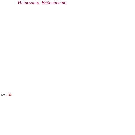
Источник: Вебпланета
ль»
...»