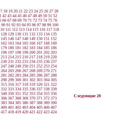
17
18
19
20
21
22
23
24
25
26
27
28
1
42
43
44
45
46
47
48
49
50
51
52
5
66
67
68
69
70
71
72
73
74
75
76
9
90
91
92
93
94
95
96
97
98
99
100
110
111
112
113
114
115
116
117
118
128
129
130
131
132
133
134
135
145
146
147
148
149
150
151
152
162
163
164
165
166
167
168
169
179
180
181
182
183
184
185
186
196
197
198
199
200
201
202
203
213
214
215
216
217
218
219
220
230
231
232
233
234
235
236
237
247
248
249
250
251
252
253
254
264
265
266
267
268
269
270
271
281
282
283
284
285
286
287
288
298
299
300
301
302
303
304
305
315
316
317
318
319
320
321
322
332
333
334
335
336
337
338
339
349
350
351
352
353
354
355
356
Следующие 20
366
367
368
369
370
371
372
373
383
384
385
386
387
388
389
390
400
401
402
403
404
405
406
407
417
418
419
420
421
422
423
424