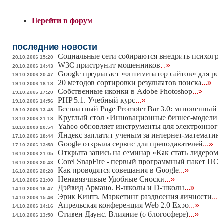
Перейти в форум
последние новости
|
Социальные сети собираются внедрить психог
20.10.2006 15:20
|
W3C приструнит мошенников
...»
20.10.2006 14:43
|
Google предлагает «оптимизатор сайтов» для р
19.10.2006 20:47
|
20 методов сортировки результатов поиска
...»
19.10.2006 18:18
|
Cобственные иконки в Adobe Photoshop
...»
19.10.2006 17:20
|
PHP 5.1. Учебный курс
...»
19.10.2006 14:56
|
Бесплатный Page Promoter Bar 3.0: мгновенный
19.10.2006 13:48
|
Круглый стол «Инновационные бизнес-модели в
18.10.2006 21:18
|
Yahoo обновляет инструменты для электронног
18.10.2006 20:54
|
Яндекс заплатит ученым за интернет-математи
17.10.2006 18:44
|
Google открыла сервис для преподавателей
...»
17.10.2006 13:58
|
Открыта запись на семинар «Как стать лидером
16.10.2006 21:05
|
Corel SnapFire - первый программный пакет ПО 
16.10.2006 20:43
|
Как проводятся совещания в Google
...»
16.10.2006 20:28
|
Ненавязчивые Удобные Сноски
...»
14.10.2006 21:00
|
Дэйвид Армано. B-школы и D-школы
...»
14.10.2006 16:47
|
Эрик Кинтз. Маркетинг раздвоения личности
..
14.10.2006 15:46
|
Апрельская конференция Web 2.0 Expo
...»
14.10.2006 14:16
|
Стивен Даунс. Влияние (о блогосфере)
...»
14.10.2006 13:50