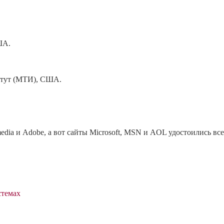
ША.
итут (МТИ), США.
ia и Adobe, а вот сайты Microsoft, MSN и AOL удостоились все
стемах