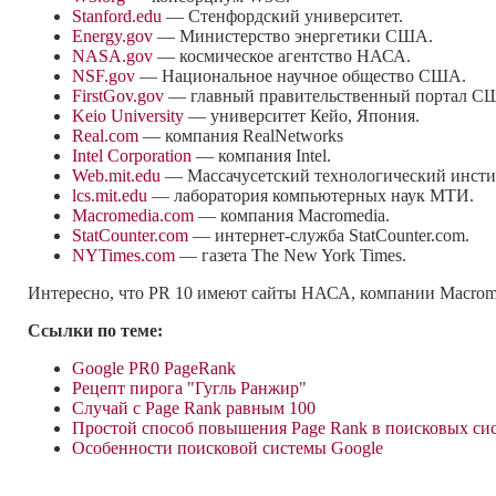
Stanford.edu
— Стенфордский университет.
Energy.gov
— Министерство энергетики США.
NASA.gov
— космическое агентство НАСА.
NSF.gov
— Национальное научное общество США.
FirstGov.gov
— главный правительственный портал С
Keio University
— университет Кейо, Япония.
Real.com
— компания RealNetworks
Intel Corporation
— компания Intel.
Web.mit.edu
— Массачусетский технологический инст
lcs.mit.edu
— лаборатория компьютерных наук МТИ.
Macromedia.com
— компания Macromedia.
StatCounter.com
—
интернет-служба
StatCounter.com.
NYTimes.com
— газета The New York Times.
Интересно, что PR 10 имеют сайты НАСА, компании Macromed
Ссылки по теме:
Google PR0 PageRank
Рецепт пирога "Гугль Ранжир"
Случай с Page Rank равным 100
Простой способ повышения Page Rank в поисковых си
Особенности поисковой системы Google