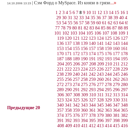
|
Сэм Форд о MySpace. Из князи в грязи
...»
14.10.2006 13:15
1
2
3
4
5
6
7
8
9
10
11
12
13
14
15
16
29
30
31
32
33
34
35
36
37
38
39
40
4
53
54
55
56
57
58
59
60
61
62
63
64
6
77
78
79
80
81
82
83
84
85
86
87
88
8
101
102
103
104
105
106
107
108
109
119
120
121
122
123
124
125
126
127
136
137
138
139
140
141
142
143
144
153
154
155
156
157
158
159
160
161
170
171
172
173
174
175
176
177
178
187
188
189
190
191
192
193
194
195
204
205
206
207
208
209
210
211
212
221
222
223
224
225
226
227
228
229
238
239
240
241
242
243
244
245
246
255
256
257
258
259
260
261
262
263
272
273
274
275
276
277
278
279
280
289
290
291
292
293
294
295
296
297
306
307
308
309
310
311
312
313
314
323
324
325
326
327
328
329
330
331
340
341
342
343
344
345
346
347
348
Предыдущие 20
357
358
359
360
361
362
363
364
365
374
375
376
377
378
379
380
381
382
391
392
393
394
395
396
397
398
399
408
409
410
411
412
413
414
415
416