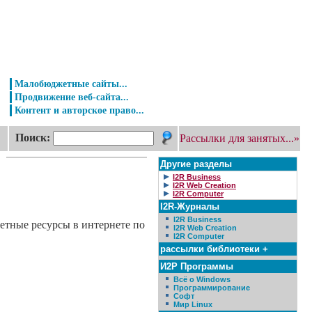
Малобюджетные сайты...
Продвижение веб-сайта...
Контент и авторское право...
Поиск:
Рассылки для занятых...»
Другие разделы
I2R Business
I2R Web Creation
I2R Computer
I2R-Журналы
I2R Business
етные ресурсы в интернете по
I2R Web Creation
I2R Computer
рассылки библиотеки +
И2Р Программы
Всё о Windows
Программирование
Софт
Мир Linux