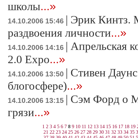
...»
школы
|
Эрик Кинтз. 
14.10.2006 15:46
...»
раздвоения личности
|
Апрельская 
14.10.2006 14:16
...»
2.0 Expo
|
Стивен Даунс
14.10.2006 13:50
...»
блогосфере)
|
Сэм Форд о M
14.10.2006 13:15
...»
грязи
1
2
3
4
5
6
7
8
9
10
11
12
13
14
15
16
17
18
19
21
22
23
24
25
26
27
28
29
30
31
32
33
34
35
37
38
39
40
41
42
43
44
45
46
47
48
49
50
51