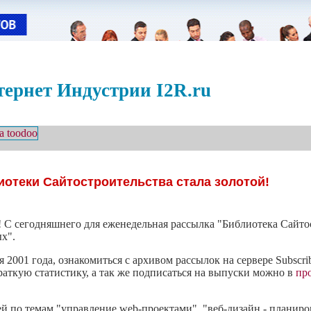
ернет Индустрии I2R.ru
отеки Сайтостроительства стала золотой!
С сегодняшнего для еженедельная рассылка "Библиотека Сайтост
ых".
2001 года, ознакомиться с архивом рассылок на сервере Subscrib
раткую статистику, а так же подписаться на выпуски можно в
пр
й по темам "управление web-проектами", "веб-дизайн - планиро