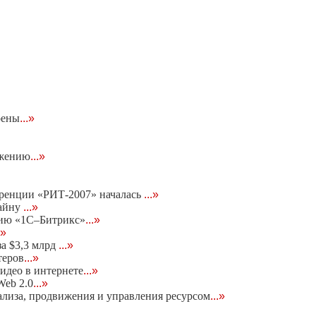
оены
...»
ижению
...»
еренции «РИТ-2007» началась
...»
тайну
...»
нию «1С–Битрикс»
...»
.»
за $3,3 млрд
...»
теров
...»
идео в интернете
...»
eb 2.0
...»
нализа, продвижения и управления ресурсом
...»