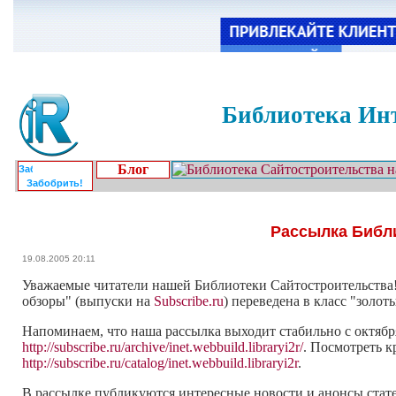
Библиотека Инт
Блог
Забобрить!
Рассылка Библи
19.08.2005 20:11
Уважаемые читатели нашей Библиотеки Сайтостроительства! 
обзоры" (выпуски на
Subscribe.ru
) переведена в класс "золот
Напоминаем, что наша рассылка выходит стабильно с октября 
http://subscribe.ru/archive/inet.webbuild.libraryi2r/
. Посмотреть к
http://subscribe.ru/catalog/inet.webbuild.libraryi2r
.
В рассылке публикуются интересные новости и анонсы стате