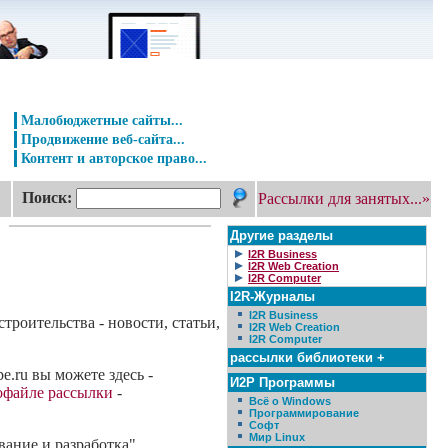
Малобюджетные сайты...
Продвижение веб-сайта...
Контент и авторское право...
Поиск:
Рассылки для занятых...»
Другие разделы
I2R Business
I2R Web Creation
I2R Computer
I2R-Журналы
I2R Business
роительства - новости, статьи,
I2R Web Creation
I2R Computer
рассылки библиотеки +
e.ru вы можете здесь -
И2Р Программы
офайле рассылки
-
Всё о Windows
Программирование
Софт
Мир Linux
вание и разработка"