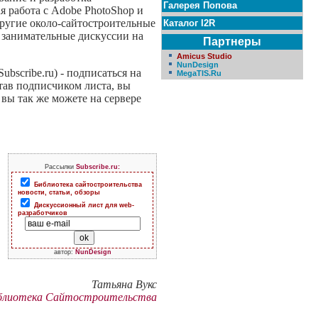
Галерея Попова
я работа с Adobe PhotoShop и
другие около-сайтостроительные
Каталог I2R
 занимательные дискуссии на
Партнеры
Amicus Studio
NunDesign
bscribe.ru) - подписаться на
MegaTIS.Ru
Став подписчиком листа, вы
вы так же можете на сервере
Рассылки
Subscribe.ru:
Библиотека сайтостроительства
новости, статьи, обзоры
Дискуссионный лист для web-
разработчиков
автор:
NunDesign
Татьяна Вукс
блиотека Сайтостроительства