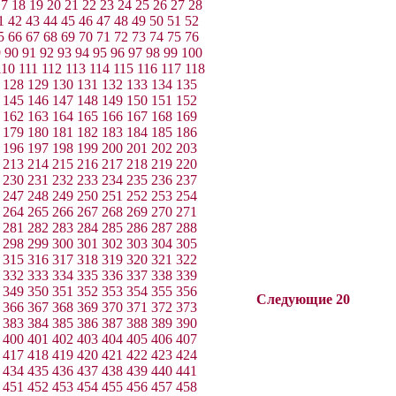
17
18
19
20
21
22
23
24
25
26
27
28
1
42
43
44
45
46
47
48
49
50
51
52
5
66
67
68
69
70
71
72
73
74
75
76
9
90
91
92
93
94
95
96
97
98
99
100
110
111
112
113
114
115
116
117
118
128
129
130
131
132
133
134
135
145
146
147
148
149
150
151
152
162
163
164
165
166
167
168
169
179
180
181
182
183
184
185
186
196
197
198
199
200
201
202
203
213
214
215
216
217
218
219
220
230
231
232
233
234
235
236
237
247
248
249
250
251
252
253
254
264
265
266
267
268
269
270
271
281
282
283
284
285
286
287
288
298
299
300
301
302
303
304
305
315
316
317
318
319
320
321
322
332
333
334
335
336
337
338
339
349
350
351
352
353
354
355
356
Следующие 20
366
367
368
369
370
371
372
373
383
384
385
386
387
388
389
390
400
401
402
403
404
405
406
407
417
418
419
420
421
422
423
424
434
435
436
437
438
439
440
441
451
452
453
454
455
456
457
458