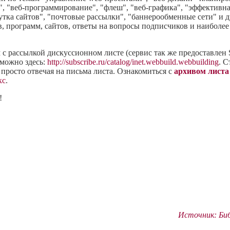
s", "веб-программирование", "флеш", "веб-графика", "эффективна
тка сайтов", "почтовые рассылки", "баннерообменные сети" и 
, программ, сайтов, ответы на вопросы подписчиков и наиболее
 рассылкой дискуссионном листе (сервис так же предоставлен Su
можно здесь:
http://subscribe.ru/catalog/inet.webbuild.webbuilding
. 
 просто отвечая на письма листа. Ознакомиться с
архивом листа
кс
.
!
Источник: Би