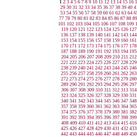
1
2
3
4
5
6
7
8
9
10
11
12
13
14
15
16
29
30
31
32
33
34
35
36
37
38
39
40
4
53
54
55
56
57
58
59
60
61
62
63
64
6
77
78
79
80
81
82
83
84
85
86
87
88
8
101
102
103
104
105
106
107
108
109
119
120
121
122
123
124
125
126
127
136
137
138
139
140
141
142
143
144
153
154
155
156
157
158
159
160
161
170
171
172
173
174
175
176
177
178
187
188
189
190
191
192
193
194
195
204
205
206
207
208
209
210
211
212
221
222
223
224
225
226
227
228
229
238
239
240
241
242
243
244
245
246
255
256
257
258
259
260
261
262
263
272
273
274
275
276
277
278
279
280
289
290
291
292
293
294
295
296
297
306
307
308
309
310
311
312
313
314
323
324
325
326
327
328
329
330
331
340
341
342
343
344
345
346
347
348
357
358
359
360
361
362
363
364
365
374
375
376
377
378
379
380
381
382
391
392
393
394
395
396
397
398
399
408
409
410
411
412
413
414
415
416
425
426
427
428
429
430
431
432
433
442
443
444
445
446
447
448
449
450