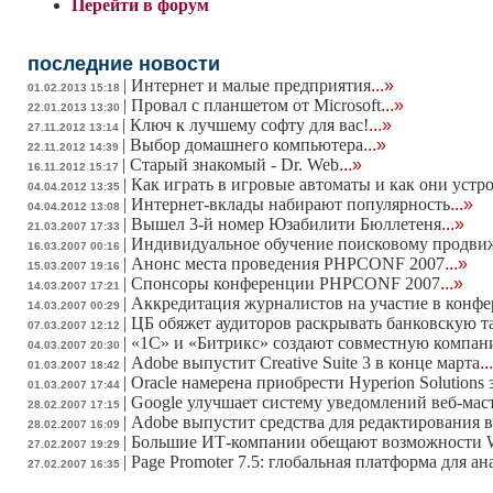
Перейти в форум
последние новости
|
Интернет и малые предприятия
...»
01.02.2013 15:18
|
Провал с планшетом от Microsoft
...»
22.01.2013 13:30
|
Ключ к лучшему софту для вас!
...»
27.11.2012 13:14
|
Выбор домашнего компьютера
...»
22.11.2012 14:39
|
Старый знакомый - Dr. Web
...»
16.11.2012 15:17
|
Как играть в игровые автоматы и как они устр
04.04.2012 13:35
|
Интернет-вклады набирают популярность
...»
04.04.2012 13:08
|
Вышел 3-й номер Юзабилити Бюллетеня
...»
21.03.2007 17:33
|
Индивидуальное обучение поисковому продв
16.03.2007 00:16
|
Анонс места проведения PHPCONF 2007
...»
15.03.2007 19:16
|
Спонсоры конференции PHPCONF 2007
...»
14.03.2007 17:21
|
Аккредитация журналистов на участие в конф
14.03.2007 00:29
|
ЦБ обяжет аудиторов раскрывать банковскую 
07.03.2007 12:12
|
«1С» и «Битрикс» создают совместную компа
04.03.2007 20:30
|
Adobe выпустит Creative Suite 3 в конце марта
..
01.03.2007 18:42
|
Oracle намерена приобрести Hyperion Solutions 
01.03.2007 17:44
|
Google улучшает систему уведомлений веб-мас
28.02.2007 17:15
|
Adobe выпустит средства для редактирования в
28.02.2007 16:09
|
Большие ИТ-компании обещают возможности W
27.02.2007 19:29
|
Page Promoter 7.5: глобальная платформа для а
27.02.2007 16:35