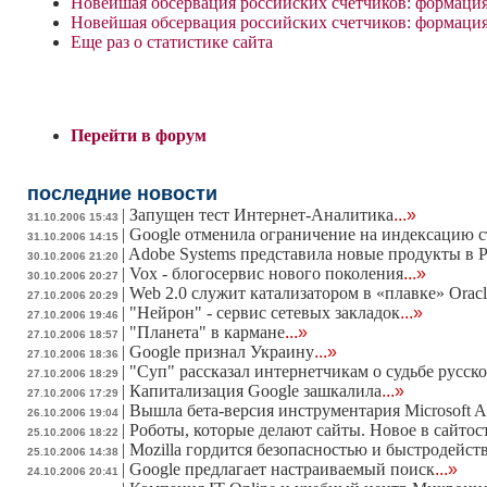
Новейшая обсервация российских счетчиков: формация
Новейшая обсервация российских счетчиков: формац
Еще раз о статистике сайта
Перейти в форум
последние новости
|
Запущен тест Интернет-Аналитика
...»
31.10.2006 15:43
|
Google отменила ограничение на индексацию с
31.10.2006 14:15
|
Adobe Systems представила новые продукты в 
30.10.2006 21:20
|
Vox - блогосервис нового поколения
...»
30.10.2006 20:27
|
Web 2.0 служит катализатором в «плавке» Oracl
27.10.2006 20:29
|
"Нейрон" - сервис сетевых закладок
...»
27.10.2006 19:46
|
"Планета" в кармане
...»
27.10.2006 18:57
|
Google признал Украину
...»
27.10.2006 18:36
|
"Суп" рассказал интернетчикам о судьбе русско
27.10.2006 18:29
|
Капитализация Google зашкалила
...»
27.10.2006 17:29
|
Вышла бета-версия инструментария Microsoft At
26.10.2006 19:04
|
Роботы, которые делают сайты. Новое в сайто
25.10.2006 18:22
|
Mozilla гордится безопасностью и быстродейств
25.10.2006 14:38
|
Google предлагает настраиваемый поиск
...»
24.10.2006 20:41