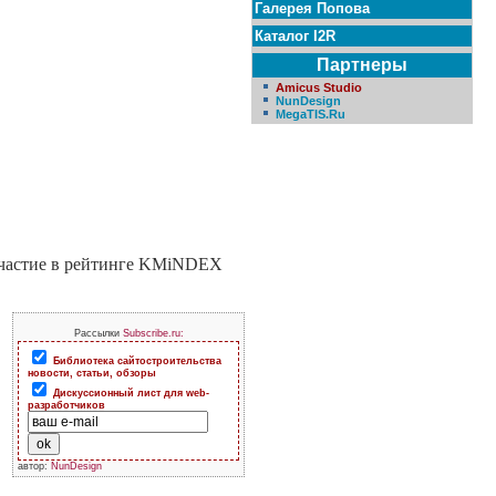
Галерея Попова
Каталог I2R
Партнеры
Amicus Studio
NunDesign
MegaTIS.Ru
 Участие в рейтинге KMiNDEX
Рассылки
Subscribe.ru:
Библиотека сайтостроительства
новости, статьи, обзоры
Дискуссионный лист для web-
разработчиков
автор:
NunDesign