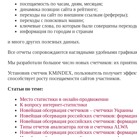
посещаемость по часам, дням, месяцам;
динамика позиции сайта в рейтинге;
переходы на сайт по внешним ссылкам (рефереры);
переходы с поисковых машин;
ключевые слова, по которым были совершены переход
информация по городам и странам
и много других полезных данных.
Все отчеты сопровождаются наглядными удобными графика
Мы разработали большое число новых счетчиков: их приятны
Установив счетчик KMiNDEX, пользователь получает эффек
способствует росту посещаемости сайтов участников.
Статьи по теме:
Место статистики в онлайн-продвижении
К вопросу интернет-статистики
Новейшая обсервация счетчиков – счетчики Украины
Новейшая обсервация российских счетчиков: формаци
Новейшая обсервация российских счетчиков: формац
Типы отчетов анализатора логов и счетчика ALWA
Новейшая обсервация российских счетчиков: формация