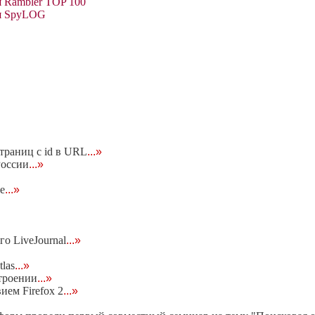
 Rambler TOP 100
ия SpyLOG
траниц с id в URL
...»
России
...»
e
...»
го LiveJournal
...»
las
...»
строении
...»
ием Firefox 2
...»