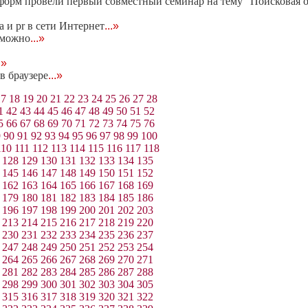
форм провели первый совместный семинар на тему "Поисковая о
 и pr в сети Интернет
...»
зможно
...»
.»
в браузере
...»
17
18
19
20
21
22
23
24
25
26
27
28
1
42
43
44
45
46
47
48
49
50
51
52
5
66
67
68
69
70
71
72
73
74
75
76
9
90
91
92
93
94
95
96
97
98
99
100
110
111
112
113
114
115
116
117
118
128
129
130
131
132
133
134
135
145
146
147
148
149
150
151
152
162
163
164
165
166
167
168
169
179
180
181
182
183
184
185
186
196
197
198
199
200
201
202
203
213
214
215
216
217
218
219
220
230
231
232
233
234
235
236
237
247
248
249
250
251
252
253
254
264
265
266
267
268
269
270
271
281
282
283
284
285
286
287
288
298
299
300
301
302
303
304
305
315
316
317
318
319
320
321
322