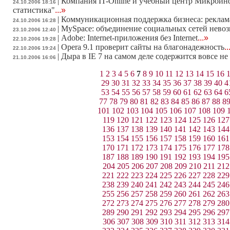
|
Компания IT-Online и учебный центр Микроин
24.10.2006 18:16
статистика"
...»
|
Коммуникационная поддержка бизнеса: реклама
24.10.2006 16:28
|
MySpace: объединение социальных сетей нево
23.10.2006 12:40
|
Adobe: Internet-приложения без Internet
...»
22.10.2006 19:28
|
Opera 9.1 проверит сайты на благонадежность
..
22.10.2006 19:24
|
Дыра в IE 7 на самом деле содержится вовсе не 
21.10.2006 16:06
1
2
3
4
5
6
7
8
9
10
11
12
13
14
15
16
29
30
31
32
33
34
35
36
37
38
39
40
4
53
54
55
56
57
58
59
60
61
62
63
64
6
77
78
79
80
81
82
83
84
85
86
87
88
8
101
102
103
104
105
106
107
108
109
119
120
121
122
123
124
125
126
127
136
137
138
139
140
141
142
143
144
153
154
155
156
157
158
159
160
161
170
171
172
173
174
175
176
177
178
187
188
189
190
191
192
193
194
195
204
205
206
207
208
209
210
211
212
221
222
223
224
225
226
227
228
229
238
239
240
241
242
243
244
245
246
255
256
257
258
259
260
261
262
263
272
273
274
275
276
277
278
279
280
289
290
291
292
293
294
295
296
297
306
307
308
309
310
311
312
313
314