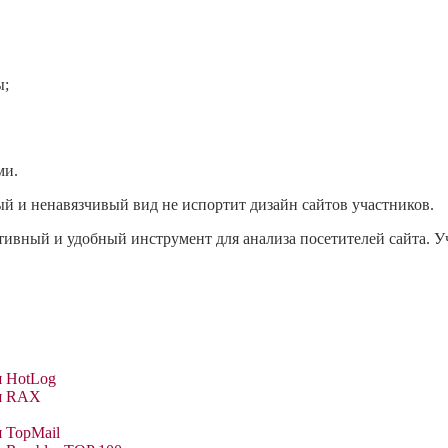
ы;
ми.
й и ненавязчивый вид не испортит дизайн сайтов участников.
тивный и удобный инструмент для анализа посетителей сайта.
я HotLog
ия RAX
 TopMail