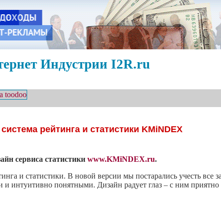
ернет Индустрии I2R.ru
система рейтинга и статистики KMiNDEX
зайн сервиса статистики
www.KMiNDEX.ru
.
га и статистики. В новой версии мы постарались учесть все 
и и интуитивно понятными. Дизайн радует глаз – с ним приятно