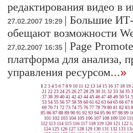
редактирования видео в и
|
Большие ИТ
27.02.2007 19:29
обещают возможности We
|
Page Promote
27.02.2007 16:35
платформа для анализа, 
управления ресурсом
...»
1
2
3
4
5
6
7
8
9
10
11
12
13
14
15
16
17
18
19
21
22
23
24
25
26
27
28
29
30
31
32
33
34
35
37
38
39
40
41
42
43
44
45
46
47
48
49
50
51
53
54
55
56
57
58
59
60
61
62
63
64
65
66
67
69
70
71
72
73
74
75
76
77
78
79
80
81
82
83
85
86
87
88
89
90
91
92
93
94
95
96
97
98
99
1
101
102
103
104
105
106
107
108
109
110
11
112
113
114
115
116
117
118
119
120
121
122
1
124
125
126
127
128
129
130
131
132
133
13