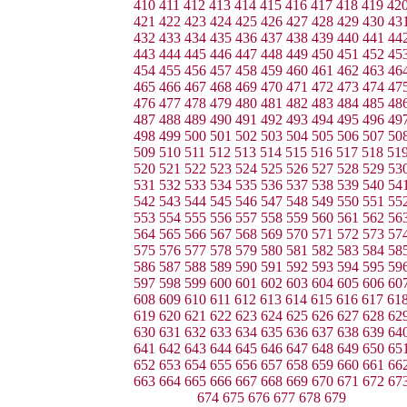
410
411
412
413
414
415
416
417
418
419
42
421
422
423
424
425
426
427
428
429
430
43
432
433
434
435
436
437
438
439
440
441
44
443
444
445
446
447
448
449
450
451
452
45
454
455
456
457
458
459
460
461
462
463
46
465
466
467
468
469
470
471
472
473
474
47
476
477
478
479
480
481
482
483
484
485
48
487
488
489
490
491
492
493
494
495
496
49
498
499
500
501
502
503
504
505
506
507
50
509
510
511
512
513
514
515
516
517
518
51
520
521
522
523
524
525
526
527
528
529
53
531
532
533
534
535
536
537
538
539
540
54
542
543
544
545
546
547
548
549
550
551
55
553
554
555
556
557
558
559
560
561
562
56
564
565
566
567
568
569
570
571
572
573
57
575
576
577
578
579
580
581
582
583
584
58
586
587
588
589
590
591
592
593
594
595
59
597
598
599
600
601
602
603
604
605
606
60
608
609
610
611
612
613
614
615
616
617
61
619
620
621
622
623
624
625
626
627
628
62
630
631
632
633
634
635
636
637
638
639
64
641
642
643
644
645
646
647
648
649
650
65
652
653
654
655
656
657
658
659
660
661
66
663
664
665
666
667
668
669
670
671
672
67
674
675
676
677
678
679