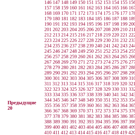
146
147
148
149
150
151
152
153
154
155
15
157
158
159
160
161
162
163
164
165
166
16
168
169
170
171
172
173
174
175
176
177
17
179
180
181
182
183
184
185
186
187
188
18
190
191
192
193
194
195
196
197
198
199
20
201
202
203
204
205
206
207
208
209
210
21
212
213
214
215
216
217
218
219
220
221
22
223
224
225
226
227
228
229
230
231
232
23
234
235
236
237
238
239
240
241
242
243
24
245
246
247
248
249
250
251
252
253
254
25
256
257
258
259
260
261
262
263
264
265
26
267
268
269
270
271
272
273
274
275
276
27
278
279
280
281
282
283
284
285
286
287
28
289
290
291
292
293
294
295
296
297
298
29
300
301
302
303
304
305
306
307
308
309
31
311
312
313
314
315
316
317
318
319
320
32
322
323
324
325
326
327
328
329
330
331
33
333
334
335
336
337
338
339
340
341
342
34
344
345
346
347
348
349
350
351
352
353
35
Предыдущие
355
356
357
358
359
360
361
362
363
364
36
20
366
367
368
369
370
371
372
373
374
375
37
377
378
379
380
381
382
383
384
385
386
38
388
389
390
391
392
393
394
395
396
397
39
399
400
401
402
403
404
405
406
407
408
40
410
411
412
413
414
415
416
417
418
419
42