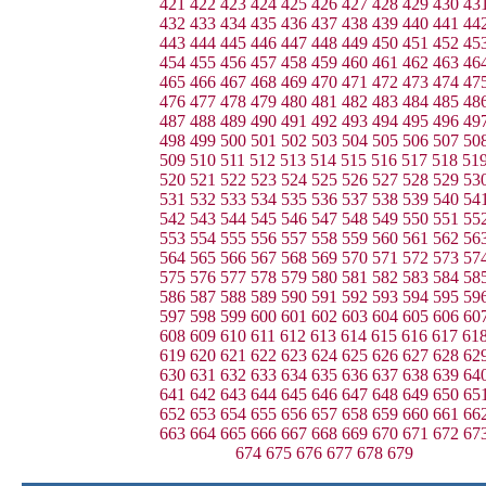
421
422
423
424
425
426
427
428
429
430
43
432
433
434
435
436
437
438
439
440
441
44
443
444
445
446
447
448
449
450
451
452
45
454
455
456
457
458
459
460
461
462
463
46
465
466
467
468
469
470
471
472
473
474
47
476
477
478
479
480
481
482
483
484
485
48
487
488
489
490
491
492
493
494
495
496
49
498
499
500
501
502
503
504
505
506
507
50
509
510
511
512
513
514
515
516
517
518
51
520
521
522
523
524
525
526
527
528
529
53
531
532
533
534
535
536
537
538
539
540
54
542
543
544
545
546
547
548
549
550
551
55
553
554
555
556
557
558
559
560
561
562
56
564
565
566
567
568
569
570
571
572
573
57
575
576
577
578
579
580
581
582
583
584
58
586
587
588
589
590
591
592
593
594
595
59
597
598
599
600
601
602
603
604
605
606
60
608
609
610
611
612
613
614
615
616
617
61
619
620
621
622
623
624
625
626
627
628
62
630
631
632
633
634
635
636
637
638
639
64
641
642
643
644
645
646
647
648
649
650
65
652
653
654
655
656
657
658
659
660
661
66
663
664
665
666
667
668
669
670
671
672
67
674
675
676
677
678
679