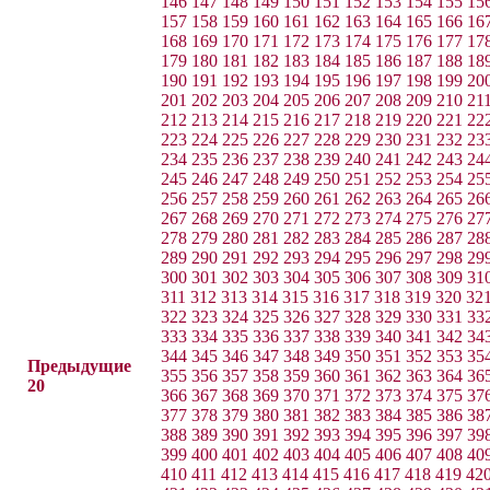
146
147
148
149
150
151
152
153
154
155
15
157
158
159
160
161
162
163
164
165
166
16
168
169
170
171
172
173
174
175
176
177
17
179
180
181
182
183
184
185
186
187
188
18
190
191
192
193
194
195
196
197
198
199
20
201
202
203
204
205
206
207
208
209
210
21
212
213
214
215
216
217
218
219
220
221
22
223
224
225
226
227
228
229
230
231
232
23
234
235
236
237
238
239
240
241
242
243
24
245
246
247
248
249
250
251
252
253
254
25
256
257
258
259
260
261
262
263
264
265
26
267
268
269
270
271
272
273
274
275
276
27
278
279
280
281
282
283
284
285
286
287
28
289
290
291
292
293
294
295
296
297
298
29
300
301
302
303
304
305
306
307
308
309
31
311
312
313
314
315
316
317
318
319
320
32
322
323
324
325
326
327
328
329
330
331
33
333
334
335
336
337
338
339
340
341
342
34
344
345
346
347
348
349
350
351
352
353
35
Предыдущие
355
356
357
358
359
360
361
362
363
364
36
20
366
367
368
369
370
371
372
373
374
375
37
377
378
379
380
381
382
383
384
385
386
38
388
389
390
391
392
393
394
395
396
397
39
399
400
401
402
403
404
405
406
407
408
40
410
411
412
413
414
415
416
417
418
419
42