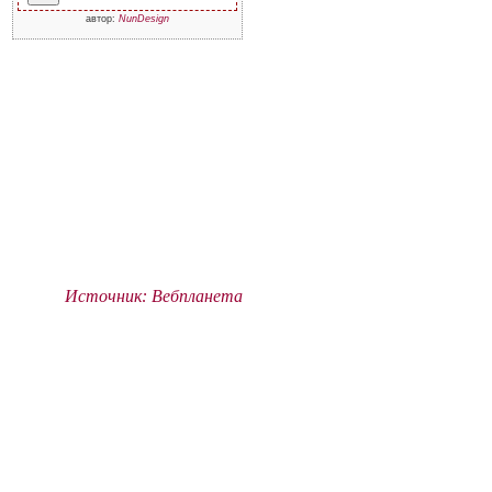
автор:
NunDesign
Источник: Вебпланета