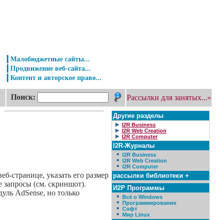
Малобюджетные сайты...
Продвижение веб-сайта...
Контент и авторское право...
Поиск:
Рассылки для занятых...»
Другие разделы
I2R Business
I2R Web Creation
I2R Computer
I2R-Журналы
I2R Business
I2R Web Creation
I2R Computer
б-странице, указать его размер
рассылки библиотеки +
е запросы (см. скриншот).
И2Р Программы
уль AdSense, но только
Всё о Windows
Программирование
Софт
Мир Linux