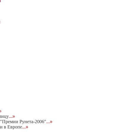
а
й
»
лицу
...»
"Премии Рунета-2006"
...»
и в Европе
...»