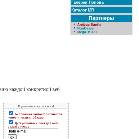
Галерея Попова
Каталог I2R
Партнеры
Amicus Studio
NunDesign
MegaTIS.Ru
анию каждой конкретной веб-
Подпишитесь на рассылку!
Библиотека сайтостроительства
новости, статьи, обзоры
Дискуссионный лист для web-
разработчиков