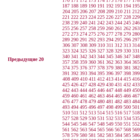
170
171
172
173
174
175
176
177
178
187
188
189
190
191
192
193
194
195
204
205
206
207
208
209
210
211
212
221
222
223
224
225
226
227
228
229
238
239
240
241
242
243
244
245
246
255
256
257
258
259
260
261
262
263
272
273
274
275
276
277
278
279
280
289
290
291
292
293
294
295
296
297
306
307
308
309
310
311
312
313
314
323
324
325
326
327
328
329
330
331
340
341
342
343
344
345
346
347
348
Предыдущие 20
357
358
359
360
361
362
363
364
365
374
375
376
377
378
379
380
381
382
391
392
393
394
395
396
397
398
399
408
409
410
411
412
413
414
415
416
425
426
427
428
429
430
431
432
433
442
443
444
445
446
447
448
449
450
459
460
461
462
463
464
465
466
467
476
477
478
479
480
481
482
483
484
493
494
495
496
497
498
499
500
501
510
511
512
513
514
515
516
517
518
527
528
529
530
531
532
533
534
535
544
545
546
547
548
549
550
551
552
561
562
563
564
565
566
567
568
569
578
579
580
581
582
583
584
585
586