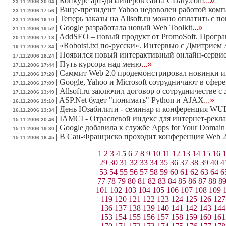
|
Конкурс арт-дизайнеров сайта CDary.com
...»
23.11.2006 20:04
|
Вице-президент Yahoo недоволен работой ком
23.11.2006 17:56
|
Теперь заказы на Allsoft.ru можно оплатить с
23.11.2006 16:10
|
Google разработала новый Web Toolkit
...»
21.11.2006 19:52
|
AddSEO – новый продукт от PromoSoft. Програ
20.11.2006 17:13
|
«Robotst.txt по-русски». Интервью с Дмитрием
19.11.2006 17:34
|
Появился новый интерактивный онлайн-сервис
17.11.2006 18:24
|
Путь курсора над меню
...»
17.11.2006 17:44
|
Саммит Web 2.0 продемонстрировал новинки и
17.11.2006 17:28
|
Google, Yahoo и Microsoft сотрудничают в сфер
17.11.2006 17:09
|
Allsoft.ru заключил договор о сотрудничестве 
17.11.2006 13:49
|
ASP.Net будет "понимать" Python и AJAX
...»
16.11.2006 19:10
|
День Юзабилити - семинар и конференция WU
16.11.2006 13:34
|
IAMCI - Отраслевой индекс для интернет-рекл
15.11.2006 20:46
|
Google добавила к службе Apps for Your Domai
15.11.2006 19:30
|
В Сан-Франциско проходит конференция Web 2
15.11.2006 16:45
1
2
3
4
5
6
7
8
9
10
11
12
13
14
15
16
29
30
31
32
33
34
35
36
37
38
39
40
4
53
54
55
56
57
58
59
60
61
62
63
64
6
77
78
79
80
81
82
83
84
85
86
87
88
8
101
102
103
104
105
106
107
108
109
119
120
121
122
123
124
125
126
127
136
137
138
139
140
141
142
143
144
153
154
155
156
157
158
159
160
161