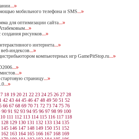
пании
...»
 помощью мобильного телефона и SMS
...»
мма для оптимизации сайта
...»
 Атабековым
...»
 создания рисунков
...»
нтерактивного интернета
...»
е веб-индексов
...»
с дистрибьютором компьютерных игр GamePitStop.ru
...»
D2006
...»
амистов
...»
n стартовую страницу
...»
.0
...»
17
18
19
20
21
22
23
24
25
26
27
28
1
42
43
44
45
46
47
48
49
50
51
52
5
66
67
68
69
70
71
72
73
74
75
76
9
90
91
92
93
94
95
96
97
98
99
100
110
111
112
113
114
115
116
117
118
128
129
130
131
132
133
134
135
145
146
147
148
149
150
151
152
162
163
164
165
166
167
168
169