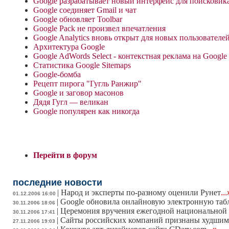
Google разрабатывает новый интерфейс для поисковик
Google соединяет Gmail и чат
Google обновляет Toolbar
Google Pack не произвел впечатления
Google Analytics вновь открыт для новых пользователе
Архитектура Google
Google AdWords Select - контекстная реклама на Google
Статистика Google Sitemaps
Google-бомба
Рецепт пирога "Гугль Ранжир"
Google и заговор масонов
Дядя Гугл — великан
Google популярен как никогда
Перейти в форум
последние новости
|
Народ и эксперты по-разному оценили Рунет
...
01.12.2006 16:00
|
Google обновила онлайновую электронную таб
30.11.2006 18:06
|
Церемония вручения ежегодной национальной 
30.11.2006 17:41
|
Сайты российских компаний признаны худшим
27.11.2006 19:03