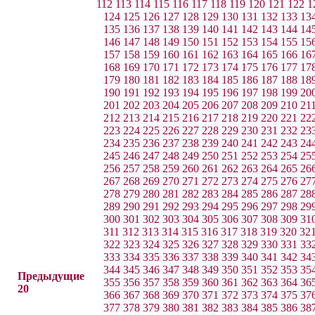
112
113
114
115
116
117
118
119
120
121
122
1
124
125
126
127
128
129
130
131
132
133
13
135
136
137
138
139
140
141
142
143
144
14
146
147
148
149
150
151
152
153
154
155
15
157
158
159
160
161
162
163
164
165
166
16
168
169
170
171
172
173
174
175
176
177
17
179
180
181
182
183
184
185
186
187
188
18
190
191
192
193
194
195
196
197
198
199
20
201
202
203
204
205
206
207
208
209
210
21
212
213
214
215
216
217
218
219
220
221
22
223
224
225
226
227
228
229
230
231
232
23
234
235
236
237
238
239
240
241
242
243
24
245
246
247
248
249
250
251
252
253
254
25
256
257
258
259
260
261
262
263
264
265
26
267
268
269
270
271
272
273
274
275
276
27
278
279
280
281
282
283
284
285
286
287
28
289
290
291
292
293
294
295
296
297
298
29
300
301
302
303
304
305
306
307
308
309
31
311
312
313
314
315
316
317
318
319
320
32
322
323
324
325
326
327
328
329
330
331
33
333
334
335
336
337
338
339
340
341
342
34
344
345
346
347
348
349
350
351
352
353
35
Предыдущие
355
356
357
358
359
360
361
362
363
364
36
20
366
367
368
369
370
371
372
373
374
375
37
377
378
379
380
381
382
383
384
385
386
38