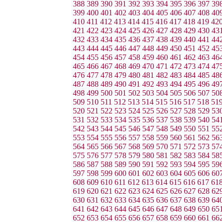
388
389
390
391
392
393
394
395
396
397
39
399
400
401
402
403
404
405
406
407
408
40
410
411
412
413
414
415
416
417
418
419
42
421
422
423
424
425
426
427
428
429
430
43
432
433
434
435
436
437
438
439
440
441
44
443
444
445
446
447
448
449
450
451
452
45
454
455
456
457
458
459
460
461
462
463
46
465
466
467
468
469
470
471
472
473
474
47
476
477
478
479
480
481
482
483
484
485
48
487
488
489
490
491
492
493
494
495
496
49
498
499
500
501
502
503
504
505
506
507
50
509
510
511
512
513
514
515
516
517
518
51
520
521
522
523
524
525
526
527
528
529
53
531
532
533
534
535
536
537
538
539
540
54
542
543
544
545
546
547
548
549
550
551
55
553
554
555
556
557
558
559
560
561
562
56
564
565
566
567
568
569
570
571
572
573
57
575
576
577
578
579
580
581
582
583
584
58
586
587
588
589
590
591
592
593
594
595
59
597
598
599
600
601
602
603
604
605
606
60
608
609
610
611
612
613
614
615
616
617
61
619
620
621
622
623
624
625
626
627
628
62
630
631
632
633
634
635
636
637
638
639
64
641
642
643
644
645
646
647
648
649
650
65
652
653
654
655
656
657
658
659
660
661
66