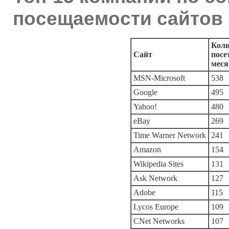
посещаемости сайтов (
Коли
Сайт
посе
меся
MSN-Microsoft
538
Google
495
Yahoo!
480
eBay
269
Time Warner Network
241
Amazon
154
Wikipedia Sites
131
Ask Network
127
Adobe
115
Lycos Europe
109
СNet Networks
107