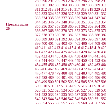
289
290
291
292
293
294
295
296
297
298
29
300
301
302
303
304
305
306
307
308
309
31
311
312
313
314
315
316
317
318
319
320
32
322
323
324
325
326
327
328
329
330
331
33
333
334
335
336
337
338
339
340
341
342
34
344
345
346
347
348
349
350
351
352
353
35
Предыдущие
355
356
357
358
359
360
361
362
363
364
36
20
366
367
368
369
370
371
372
373
374
375
37
377
378
379
380
381
382
383
384
385
386
38
388
389
390
391
392
393
394
395
396
397
39
399
400
401
402
403
404
405
406
407
408
40
410
411
412
413
414
415
416
417
418
419
42
421
422
423
424
425
426
427
428
429
430
43
432
433
434
435
436
437
438
439
440
441
44
443
444
445
446
447
448
449
450
451
452
45
454
455
456
457
458
459
460
461
462
463
46
465
466
467
468
469
470
471
472
473
474
47
476
477
478
479
480
481
482
483
484
485
48
487
488
489
490
491
492
493
494
495
496
49
498
499
500
501
502
503
504
505
506
507
50
509
510
511
512
513
514
515
516
517
518
51
520
521
522
523
524
525
526
527
528
529
53
531
532
533
534
535
536
537
538
539
540
54
542
543
544
545
546
547
548
549
550
551
55
553
554
555
556
557
558
559
560
561
562
56