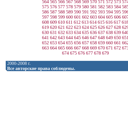
564
565
566
567
568
569
570
571
572
573
57
575
576
577
578
579
580
581
582
583
584
58
586
587
588
589
590
591
592
593
594
595
59
597
598
599
600
601
602
603
604
605
606
60
608
609
610
611
612
613
614
615
616
617
61
619
620
621
622
623
624
625
626
627
628
62
630
631
632
633
634
635
636
637
638
639
64
641
642
643
644
645
646
647
648
649
650
65
652
653
654
655
656
657
658
659
660
661
66
663
664
665
666
667
668
669
670
671
672
67
674
675
676
677
678
679
2000-2008 г.
Все авторские права соблюдены.