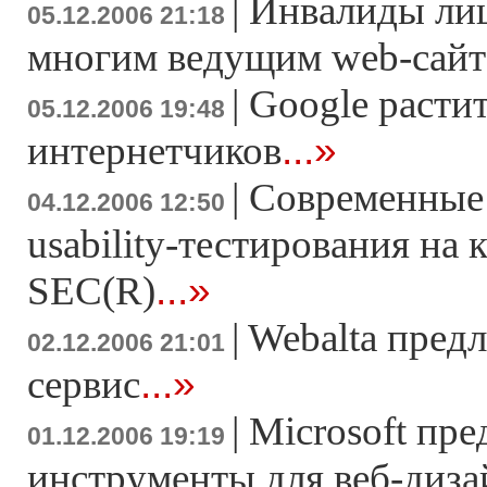
|
Инвалиды ли
05.12.2006 21:18
многим ведущим web-сай
|
Google расти
05.12.2006 19:48
...»
интернетчиков
|
Современные
04.12.2006 12:50
usability-тестирования на
...»
SEC(R)
|
Webalta пред
02.12.2006 21:01
...»
сервис
|
Microsoft пре
01.12.2006 19:19
инструменты для веб-диза