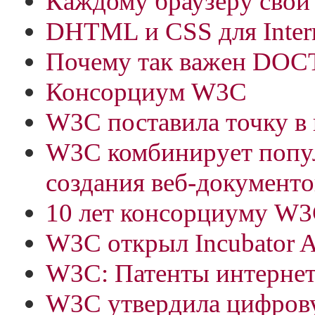
Каждому браузеру свой
DHTML и CSS для Inter
Почему так важен DO
Консорциум W3C
W3C поставила точку в
W3C комбинирует попу
создания веб-документо
10 лет консорциуму W
W3C открыл Incubator Ac
W3C: Патенты интерне
W3C утвердила цифрову