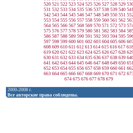
520
521
522
523
524
525
526
527
528
529
53
531
532
533
534
535
536
537
538
539
540
54
542
543
544
545
546
547
548
549
550
551
55
553
554
555
556
557
558
559
560
561
562
56
564
565
566
567
568
569
570
571
572
573
57
575
576
577
578
579
580
581
582
583
584
58
586
587
588
589
590
591
592
593
594
595
59
597
598
599
600
601
602
603
604
605
606
60
608
609
610
611
612
613
614
615
616
617
61
619
620
621
622
623
624
625
626
627
628
62
630
631
632
633
634
635
636
637
638
639
64
641
642
643
644
645
646
647
648
649
650
65
652
653
654
655
656
657
658
659
660
661
66
663
664
665
666
667
668
669
670
671
672
67
674
675
676
677
678
679
2000-2008 г.
Все авторские права соблюдены.