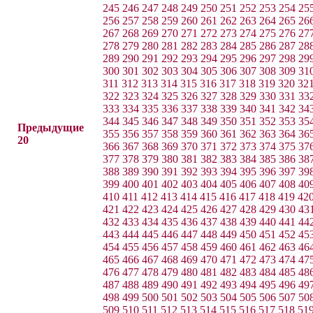
245
246
247
248
249
250
251
252
253
254
25
256
257
258
259
260
261
262
263
264
265
26
267
268
269
270
271
272
273
274
275
276
27
278
279
280
281
282
283
284
285
286
287
28
289
290
291
292
293
294
295
296
297
298
29
300
301
302
303
304
305
306
307
308
309
31
311
312
313
314
315
316
317
318
319
320
32
322
323
324
325
326
327
328
329
330
331
33
333
334
335
336
337
338
339
340
341
342
34
344
345
346
347
348
349
350
351
352
353
35
Предыдущие
355
356
357
358
359
360
361
362
363
364
36
20
366
367
368
369
370
371
372
373
374
375
37
377
378
379
380
381
382
383
384
385
386
38
388
389
390
391
392
393
394
395
396
397
39
399
400
401
402
403
404
405
406
407
408
40
410
411
412
413
414
415
416
417
418
419
42
421
422
423
424
425
426
427
428
429
430
43
432
433
434
435
436
437
438
439
440
441
44
443
444
445
446
447
448
449
450
451
452
45
454
455
456
457
458
459
460
461
462
463
46
465
466
467
468
469
470
471
472
473
474
47
476
477
478
479
480
481
482
483
484
485
48
487
488
489
490
491
492
493
494
495
496
49
498
499
500
501
502
503
504
505
506
507
50
509
510
511
512
513
514
515
516
517
518
51