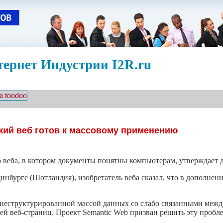
ернет Индустрии I2R.ru
кий веб готов к массовому применению
о веба, в котором документы понятны компьютерам, утверждает
инбурге (Шотландия), изобретатель веба сказал, что в дополне
я неструктурированной массой данных со слабо связанными меж
й веб-страниц. Проект Semantic Web призван решить эту пробле