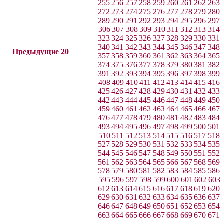
255
256
257
258
259
260
261
262
263
272
273
274
275
276
277
278
279
280
289
290
291
292
293
294
295
296
297
306
307
308
309
310
311
312
313
314
323
324
325
326
327
328
329
330
331
340
341
342
343
344
345
346
347
348
Предыдущие 20
357
358
359
360
361
362
363
364
365
374
375
376
377
378
379
380
381
382
391
392
393
394
395
396
397
398
399
408
409
410
411
412
413
414
415
416
425
426
427
428
429
430
431
432
433
442
443
444
445
446
447
448
449
450
459
460
461
462
463
464
465
466
467
476
477
478
479
480
481
482
483
484
493
494
495
496
497
498
499
500
501
510
511
512
513
514
515
516
517
518
527
528
529
530
531
532
533
534
535
544
545
546
547
548
549
550
551
552
561
562
563
564
565
566
567
568
569
578
579
580
581
582
583
584
585
586
595
596
597
598
599
600
601
602
603
612
613
614
615
616
617
618
619
620
629
630
631
632
633
634
635
636
637
646
647
648
649
650
651
652
653
654
663
664
665
666
667
668
669
670
671