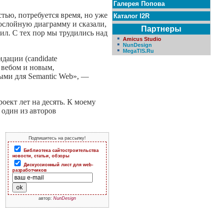
Галерея Попова
тью, потребуется время, но уже
Каталог I2R
гослойную диаграмму и сказали,
Партнеры
вил. С тех пор мы трудились над
Amicus Studio
NunDesign
MegaTIS.Ru
дации (candidate
м вебом и новым,
ыми для Semantic Web», —
оект лет на десять. К моему
 один из авторов
Подпишитесь на рассылку!
Библиотека сайтостроительства
новости, статьи, обзоры
Дискуссионный лист для web-
разработчиков
автор:
NunDesign