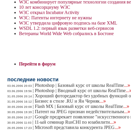
W3C комбинирует популярные технологии создания в
10 лет консорциуму W3C
W3C открыл Incubator Activity
W3C: Патенты интернету не нужны
W3C утвердила цифровую подпись на базе XML
WSDL 1.2: первый язык разметки веб-сервисов
Ветераны World Wide Web собрались в Бостоне
Перейти в форум
последние новости
|
Photoshop | Базовый курс от школы RealTime
...»
03.06.2006 20:03
|
Photoshop | Вводный курс от школы RealTime
...
03.06.2006 19:56
|
Хороший фоторедактор без удобных функций 
31.05.2006 20:14
|
Бизнес в стиле .RU и Ян Черняк
...»
31.05.2006 16:12
|
Flash MX | Базовый курс от школы RealTime
...»
30.05.2006 20:08
|
Патент на JPEG признан недействительным
...»
30.05.2006 19:39
|
Google предрекает появление "искусственного 
30.05.2006 19:27
|
11-ый семинар RusCHI по юзабилити
...»
30.05.2006 11:03
|
Microsoft представила конкурента JPEG
...»
26.05.2006 17:23