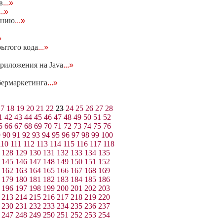
в
...»
...»
ению
...»
»
рытого кода
...»
риложения на Java
...»
бермаркетинга
...»
17
18
19
20
21
22
23
24
25
26
27
28
1
42
43
44
45
46
47
48
49
50
51
52
5
66
67
68
69
70
71
72
73
74
75
76
9
90
91
92
93
94
95
96
97
98
99
100
110
111
112
113
114
115
116
117
118
128
129
130
131
132
133
134
135
145
146
147
148
149
150
151
152
162
163
164
165
166
167
168
169
179
180
181
182
183
184
185
186
196
197
198
199
200
201
202
203
213
214
215
216
217
218
219
220
230
231
232
233
234
235
236
237
247
248
249
250
251
252
253
254