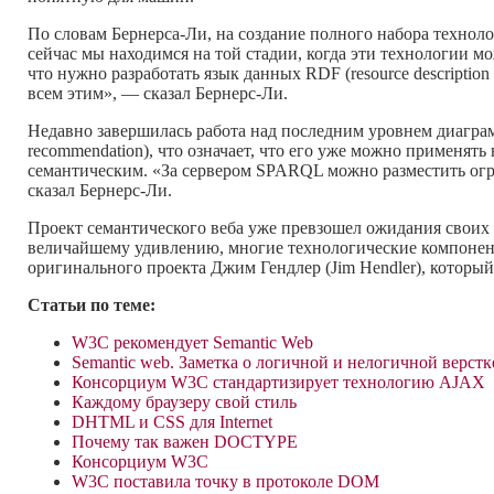
По словам Бернерса-Ли, на создание полного набора техноло
сейчас мы находимся на той стадии, когда эти технологии 
что нужно разработать язык данных RDF (resource description
всем этим», — сказал Бернерс-Ли.
Недавно завершилась работа над последним уровнем диаграм
recommendation), что означает, что его уже можно применять
семантическим. «За сервером SPARQL можно разместить огр
сказал Бернерс-Ли.
Проект семантического веба уже превзошел ожидания своих с
величайшему удивлению, многие технологические компонент
оригинального проекта Джим Гендлер (Jim Hendler), который
Статьи по теме:
W3C рекомендует Semantic Web
Semantic web. Заметка о логичной и нелогичной верстк
Консорциум W3C стандартизирует технологию AJAX
Каждому браузеру свой стиль
DHTML и CSS для Internet
Почему так важен DOCTYPE
Консорциум W3C
W3C поставила точку в протоколе DOM