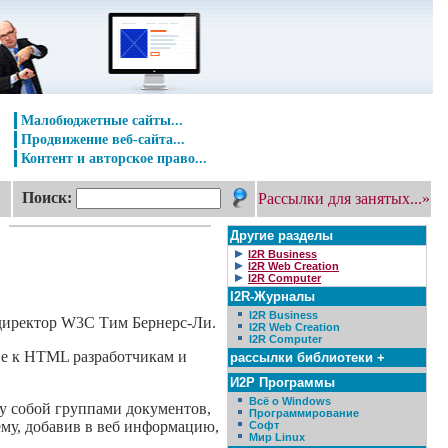
Малобюджетные сайты...
Продвижение веб-сайта...
Контент и авторское право...
Поиск:
Рассылки для занятых...»
Другие разделы
I2R Business
I2R Web Creation
I2R Computer
I2R-Журналы
I2R Business
 директор W3C Тим Бернерс-Ли.
I2R Web Creation
I2R Computer
ние к HTML разработчикам и
рассылки библиотеки +
И2Р Программы
Всё о Windows
ду собой группами документов,
Программирование
му, добавив в веб информацию,
Софт
Мир Linux