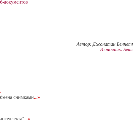
еб-документов
Автор: Джонатан Беннетт 
Источник: Seman
»
обмена снимками
...»
интеллекта"
...»