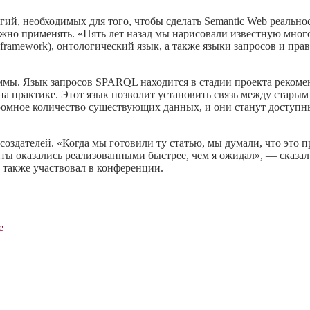
гий, необходимых для того, чтобы сделать Semantic Web реальнос
можно применять. «Пять лет назад мы нарисовали известную мно
 framework), онтологический язык, а также языки запросов и пра
мы. Язык запросов SPARQL находится в стадии проекта рекомен
 на практике. Этот язык позволит установить связь между стары
омное количество существующих данных, и они станут доступн
оздателей. «Когда мы готовили ту статью, мы думали, что это пр
ы оказались реализованными быстрее, чем я ожидал», — сказал
 также участвовал в конференции.
е