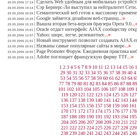
|
Сделать Web удобным для мобильных устройст
26.05.2006 17:14
|
Сэр Бернерс-Ли выступил за нейтралитет Сети
26.05.2006 15:14
|
Семантический веб готов к массовому примен
25.05.2006 20:05
|
Google займется дизайном веб-страниц
...»
25.05.2006 15:29
|
Вышла вторая бета-версия браузера Opera 9.0
...
25.05.2006 15:15
|
Oracle отдаст интерфейс AJAX сообществу отк
25.05.2006 15:01
|
Yahoo: шире, легче, релевантнее
...»
25.05.2006 13:57
|
Новый инструмент позволит создавать AJAX-п
23.05.2006 21:01
|
Названы самые популярные сайты в мире
...»
23.05.2006 20:01
|
Page Promoter Форум. Ежедневная практика ки
23.05.2006 16:50
|
Adobe поглощает французскую фирму TTF
...»
20.05.2006 18:15
1
2
3
4
5
6
7
8
9
10
11
12
13
14
15
16
29
30
31
32
33
34
35
36
37
38
39
40
4
53
54
55
56
57
58
59
60
61
62
63
64
6
77
78
79
80
81
82
83
84
85
86
87
88
8
101
102
103
104
105
106
107
108
109
119
120
121
122
123
124
125
126
127
136
137
138
139
140
141
142
143
144
153
154
155
156
157
158
159
160
161
170
171
172
173
174
175
176
177
178
187
188
189
190
191
192
193
194
195
204
205
206
207
208
209
210
211
212
221
222
223
224
225
226
227
228
229
238
239
240
241
242
243
244
245
246