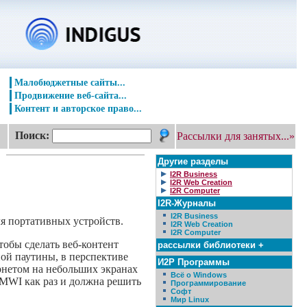
Малобюджетные сайты...
Продвижение веб-сайта...
Контент и авторское право...
Поиск:
Рассылки для занятых...»
Другие разделы
I2R Business
I2R Web Creation
I2R Computer
I2R-Журналы
I2R Business
ля портативных устройств.
I2R Web Creation
I2R Computer
чтобы сделать веб-контент
рассылки библиотеки +
ой паутины, в перспективе
И2Р Программы
рнетом на небольших экранах
Всё о Windows
 MWI как раз и должна решить
Программирование
Софт
Мир Linux