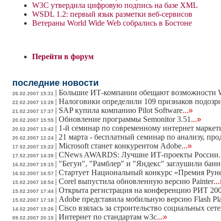
W3C утвердила цифровую подпись на базе XML
WSDL 1.2: первый язык разметки веб-сервисов
Ветераны World Wide Web собрались в Бостоне
Перейти в форум
последние новости
|
Большие ИТ-компании обещают возможности W
26.02.2007 15:31
|
Налоговики определили 109 признаков подозр
22.02.2007 13:28
|
SAP купила компанию Pilot Software
...»
21.02.2007 17:37
|
Обновление программы Semonitor 3.51
...»
20.02.2007 15:55
|
1-й семинар по современному интернет маркет
20.02.2007 13:42
|
21 марта - бесплатный семинар по анализу, п
20.02.2007 12:24
|
Microsoft станет конкурентом Adobe
...»
17.02.2007 15:22
|
CNews AWARDS: Лучшие ИТ-проекты России
17.02.2007 14:39
|
"Бегун", "Рамблер" и "Яндекс" заглушили бан
16.02.2007 19:15
|
Стартует Национальный конкурс «Премия Руне
16.02.2007 16:57
|
Corel выпустила обновленную версию Painter
..
15.02.2007 18:54
|
Открыта регистрация на конференцию РИТ 20
15.02.2007 17:44
|
Adobe представила мобильную версию Flash Pl
15.02.2007 17:18
|
Cisco взялась за строительство социальных сет
14.02.2007 15:26
|
Интернет по стандартам w3c
...»
09.02.2007 20:15