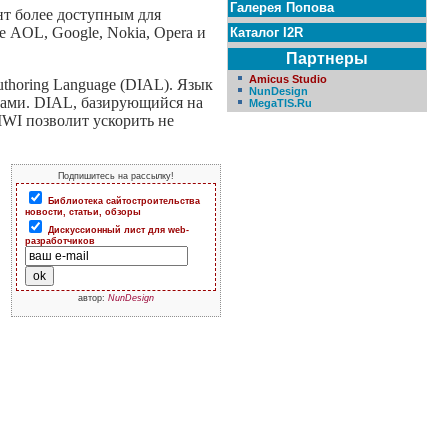
Галерея Попова
нт более доступным для
 AOL, Google, Nokia, Opera и
Каталог I2R
Партнеры
Amicus Studio
thoring Language (DIAL). Язык
NunDesign
мами. DIAL, базирующийся на
MegaTIS.Ru
MWI позволит ускорить не
Подпишитесь на рассылку!
Библиотека сайтостроительства
новости, статьи, обзоры
Дискуссионный лист для web-
разработчиков
автор:
NunDesign