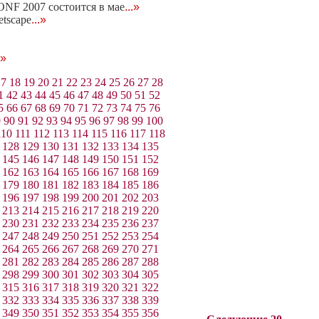
NF 2007 состоится в мае
...»
etscape
...»
.»
17
18
19
20
21
22
23
24
25
26
27
28
1
42
43
44
45
46
47
48
49
50
51
52
5
66
67
68
69
70
71
72
73
74
75
76
9
90
91
92
93
94
95
96
97
98
99
100
110
111
112
113
114
115
116
117
118
128
129
130
131
132
133
134
135
145
146
147
148
149
150
151
152
162
163
164
165
166
167
168
169
179
180
181
182
183
184
185
186
196
197
198
199
200
201
202
203
213
214
215
216
217
218
219
220
230
231
232
233
234
235
236
237
247
248
249
250
251
252
253
254
264
265
266
267
268
269
270
271
281
282
283
284
285
286
287
288
298
299
300
301
302
303
304
305
315
316
317
318
319
320
321
322
332
333
334
335
336
337
338
339
349
350
351
352
353
354
355
356