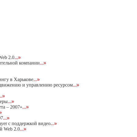
eb 2.0
...»
ительной компании
...»
ингу в Харькове
...»
родвижению и управлению ресурсом
...»
...»
неры
...»
та – 2007»
...»
.»
07
...»
ayer c поддержкой видео
...»
ей Web 2.0
...»