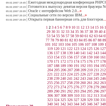
|
Ежегодная международная конференция PHPCO
09.02.2007 19:45
|
Готовится к выпуску девятая версия браузера N
06.02.2007 15:19
|
Oracle с интерфейсом Web 2.0
...»
05.02.2007 20:09
|
Социальные сети по версии IBM
...»
04.02.2007 20:19
|
Открыта первая баннерная сеть для блоггеров
..
03.02.2007 20:29
1
2
3
4
5
6
7
8
9
10
11
12
13
14
15
16
29
30
31
32
33
34
35
36
37
38
39
40
4
53
54
55
56
57
58
59
60
61
62
63
64
6
77
78
79
80
81
82
83
84
85
86
87
88
8
101
102
103
104
105
106
107
108
109
119
120
121
122
123
124
125
126
127
136
137
138
139
140
141
142
143
144
153
154
155
156
157
158
159
160
161
170
171
172
173
174
175
176
177
178
187
188
189
190
191
192
193
194
195
204
205
206
207
208
209
210
211
212
221
222
223
224
225
226
227
228
229
238
239
240
241
242
243
244
245
246
255
256
257
258
259
260
261
262
263
272
273
274
275
276
277
278
279
280
289
290
291
292
293
294
295
296
297
306
307
308
309
310
311
312
313
314
323
324
325
326
327
328
329
330
331
340
341
342
343
344
345
346
347
348