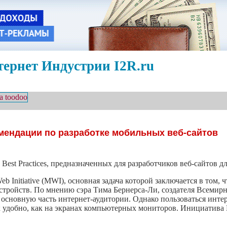
ернет Индустрии I2R.ru
мендации по разработке мобильных веб-сайтов
est Practices, предназначенных для разработчиков веб-сайтов д
 Initiative (MWI), основная задача которой заключается в том, 
тройств. По мнению сэра Тима Бернерса-Ли, создателя Всемирн
 основную часть интернет-аудитории. Однако пользоваться инте
к удобно, как на экранах компьютерных мониторов. Инициатива