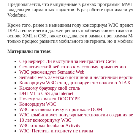
Предполагается, что выпущенные в рамках программы MWI р
владельцев карманных гаджетов. В разработке принимали уч
Vodafone.
Кроме того, ранее в нынешнем году консорциум W3C предста
DIAL теоретически должен решить проблему совместимости
основе XML и CSS, также создавался в рамках программы Mo
только процесс развития мобильного интернета, но и мобил
Материалы по теме:
Сэр Бернерс-Ли выступил за нейтралитет Сети
Семантический веб готов к массовому применению
W3C рекомендует Semantic Web
Semantic web. Заметка о логичной и нелогичной верстк
Консорциум W3C стандартизирует технологию AJAX
Каждому браузеру свой стиль
DHTML и CSS для Internet
Почему так важен DOCTYPE
Консорциум W3C
W3C поставила точку в протоколе DOM
W3C комбинирует популярные технологии создания в
10 лет консорциуму W3C
W3C открыл Incubator Activity
W3C: Патенты интернету не нужны