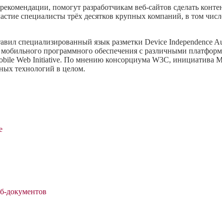
екомендации, помогут разработчикам веб-сайтов сделать конте
астие специалисты трёх десятков крупных компаний, в том числе
вил специализированный язык разметки Device Independence Au
 мобильного программного обеспечения с различными платфор
bile Web Initiative. По мнению консорциума W3C, инициатива 
ьных технологий в целом.
е
еб-документов