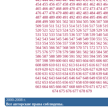
454
455
456
457
458
459
460
461
462
463
46
465
466
467
468
469
470
471
472
473
474
47
476
477
478
479
480
481
482
483
484
485
48
487
488
489
490
491
492
493
494
495
496
49
498
499
500
501
502
503
504
505
506
507
50
509
510
511
512
513
514
515
516
517
518
51
520
521
522
523
524
525
526
527
528
529
53
531
532
533
534
535
536
537
538
539
540
54
542
543
544
545
546
547
548
549
550
551
55
553
554
555
556
557
558
559
560
561
562
56
564
565
566
567
568
569
570
571
572
573
57
575
576
577
578
579
580
581
582
583
584
58
586
587
588
589
590
591
592
593
594
595
59
597
598
599
600
601
602
603
604
605
606
60
608
609
610
611
612
613
614
615
616
617
61
619
620
621
622
623
624
625
626
627
628
62
630
631
632
633
634
635
636
637
638
639
64
641
642
643
644
645
646
647
648
649
650
65
652
653
654
655
656
657
658
659
660
661
66
663
664
665
666
667
668
669
670
671
672
67
674
675
676
677
678
679
2000-2008 г.
Все авторские права соблюдены.