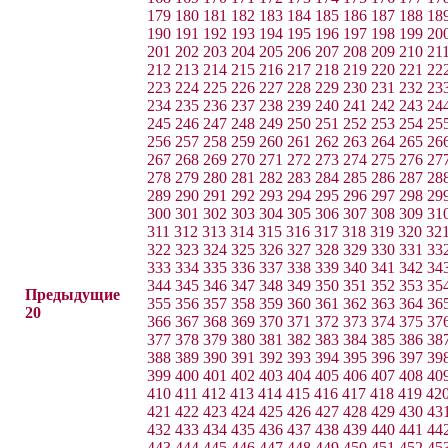
179
180
181
182
183
184
185
186
187
188
18
190
191
192
193
194
195
196
197
198
199
20
201
202
203
204
205
206
207
208
209
210
21
212
213
214
215
216
217
218
219
220
221
22
223
224
225
226
227
228
229
230
231
232
23
234
235
236
237
238
239
240
241
242
243
24
245
246
247
248
249
250
251
252
253
254
25
256
257
258
259
260
261
262
263
264
265
26
267
268
269
270
271
272
273
274
275
276
27
278
279
280
281
282
283
284
285
286
287
28
289
290
291
292
293
294
295
296
297
298
29
300
301
302
303
304
305
306
307
308
309
31
311
312
313
314
315
316
317
318
319
320
32
322
323
324
325
326
327
328
329
330
331
33
333
334
335
336
337
338
339
340
341
342
34
344
345
346
347
348
349
350
351
352
353
35
Предыдущие
355
356
357
358
359
360
361
362
363
364
36
20
366
367
368
369
370
371
372
373
374
375
37
377
378
379
380
381
382
383
384
385
386
38
388
389
390
391
392
393
394
395
396
397
39
399
400
401
402
403
404
405
406
407
408
40
410
411
412
413
414
415
416
417
418
419
42
421
422
423
424
425
426
427
428
429
430
43
432
433
434
435
436
437
438
439
440
441
44
443
444
445
446
447
448
449
450
451
452
45