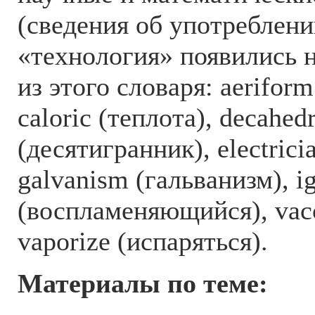
(сведения об употреблени
«технология» появились н
из этого словаря: aerifor
caloric (теплота), decahed
(десятигранник), electrici
galvanism (гальванизм), i
(воспламеняющийся), vacc
vaporize (испаряться).
Материалы по теме: