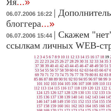
Яя
...»
|
Дополнитель
06.07.2006 16:22
блоггера
...»
|
Скажем "не
06.07.2006 15:44
ссылкам личных WEB-ст
1
2
3
4
5
6
7
8
9
10
11
12
13
14
15
16
17
18
19
21
22
23
24
25
26
27
28
29
30
31
32
33
34
35
37
38
39
40
41
42
43
44
45
46
47
48
49
50
51
53
54
55
56
57
58
59
60
61
62
63
64
65
66
67
69
70
71
72
73
74
75
76
77
78
79
80
81
82
83
85
86
87
88
89
90
91
92
93
94
95
96
97
98
99
1
101
102
103
104
105
106
107
108
109
110
11
112
113
114
115
116
117
118
119
120
121
122
1
124
125
126
127
128
129
130
131
132
133
13
135
136
137
138
139
140
141
142
143
144
14
146
147
148
149
150
151
152
153
154
155
15
157
158
159
160
161
162
163
164
165
166
16
168
169
170
171
172
173
174
175
176
177
17