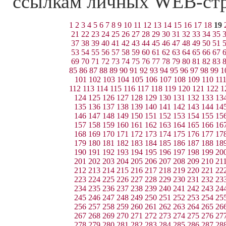
ссылкам личных WEB-ст
1
2
3
4
5
6
7
8
9
10
11
12
13
14
15
16
17
18
19
21
22
23
24
25
26
27
28
29
30
31
32
33
34
35
37
38
39
40
41
42
43
44
45
46
47
48
49
50
51
53
54
55
56
57
58
59
60
61
62
63
64
65
66
67
69
70
71
72
73
74
75
76
77
78
79
80
81
82
83
85
86
87
88
89
90
91
92
93
94
95
96
97
98
99
1
101
102
103
104
105
106
107
108
109
110
11
112
113
114
115
116
117
118
119
120
121
122
1
124
125
126
127
128
129
130
131
132
133
13
135
136
137
138
139
140
141
142
143
144
14
146
147
148
149
150
151
152
153
154
155
15
157
158
159
160
161
162
163
164
165
166
16
168
169
170
171
172
173
174
175
176
177
17
179
180
181
182
183
184
185
186
187
188
18
190
191
192
193
194
195
196
197
198
199
20
201
202
203
204
205
206
207
208
209
210
21
212
213
214
215
216
217
218
219
220
221
22
223
224
225
226
227
228
229
230
231
232
23
234
235
236
237
238
239
240
241
242
243
24
245
246
247
248
249
250
251
252
253
254
25
256
257
258
259
260
261
262
263
264
265
26
267
268
269
270
271
272
273
274
275
276
27
278
279
280
281
282
283
284
285
286
287
28