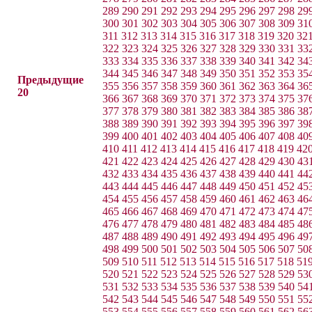
289
290
291
292
293
294
295
296
297
298
29
300
301
302
303
304
305
306
307
308
309
31
311
312
313
314
315
316
317
318
319
320
32
322
323
324
325
326
327
328
329
330
331
33
333
334
335
336
337
338
339
340
341
342
34
344
345
346
347
348
349
350
351
352
353
35
Предыдущие
355
356
357
358
359
360
361
362
363
364
36
20
366
367
368
369
370
371
372
373
374
375
37
377
378
379
380
381
382
383
384
385
386
38
388
389
390
391
392
393
394
395
396
397
39
399
400
401
402
403
404
405
406
407
408
40
410
411
412
413
414
415
416
417
418
419
42
421
422
423
424
425
426
427
428
429
430
43
432
433
434
435
436
437
438
439
440
441
44
443
444
445
446
447
448
449
450
451
452
45
454
455
456
457
458
459
460
461
462
463
46
465
466
467
468
469
470
471
472
473
474
47
476
477
478
479
480
481
482
483
484
485
48
487
488
489
490
491
492
493
494
495
496
49
498
499
500
501
502
503
504
505
506
507
50
509
510
511
512
513
514
515
516
517
518
51
520
521
522
523
524
525
526
527
528
529
53
531
532
533
534
535
536
537
538
539
540
54
542
543
544
545
546
547
548
549
550
551
55
553
554
555
556
557
558
559
560
561
562
56