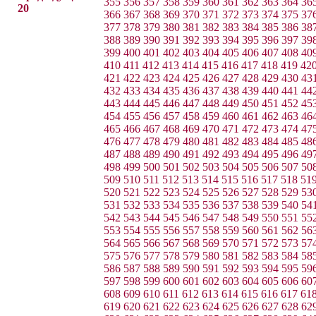
355
356
357
358
359
360
361
362
363
364
36
20
366
367
368
369
370
371
372
373
374
375
37
377
378
379
380
381
382
383
384
385
386
38
388
389
390
391
392
393
394
395
396
397
39
399
400
401
402
403
404
405
406
407
408
40
410
411
412
413
414
415
416
417
418
419
42
421
422
423
424
425
426
427
428
429
430
43
432
433
434
435
436
437
438
439
440
441
44
443
444
445
446
447
448
449
450
451
452
45
454
455
456
457
458
459
460
461
462
463
46
465
466
467
468
469
470
471
472
473
474
47
476
477
478
479
480
481
482
483
484
485
48
487
488
489
490
491
492
493
494
495
496
49
498
499
500
501
502
503
504
505
506
507
50
509
510
511
512
513
514
515
516
517
518
51
520
521
522
523
524
525
526
527
528
529
53
531
532
533
534
535
536
537
538
539
540
54
542
543
544
545
546
547
548
549
550
551
55
553
554
555
556
557
558
559
560
561
562
56
564
565
566
567
568
569
570
571
572
573
57
575
576
577
578
579
580
581
582
583
584
58
586
587
588
589
590
591
592
593
594
595
59
597
598
599
600
601
602
603
604
605
606
60
608
609
610
611
612
613
614
615
616
617
61
619
620
621
622
623
624
625
626
627
628
62