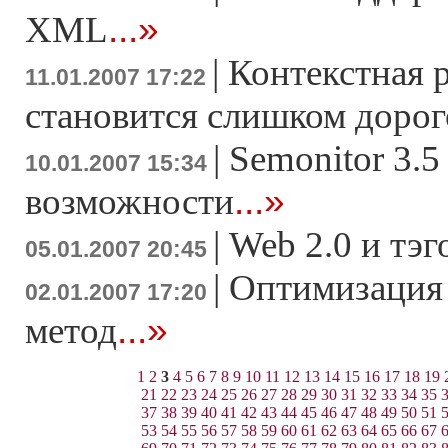
...»
XML
|
Контекстная 
11.01.2007 17:22
становится слишком доро
|
Semonitor 3.5
10.01.2007 15:34
...»
возможности
|
Web 2.0 и тэ
05.01.2007 20:45
|
Оптимизация 
02.01.2007 17:20
...»
метод
1
2
3
4
5
6
7
8
9
10
11
12
13
14
15
16
17
18
19
21
22
23
24
25
26
27
28
29
30
31
32
33
34
35
37
38
39
40
41
42
43
44
45
46
47
48
49
50
51
53
54
55
56
57
58
59
60
61
62
63
64
65
66
67