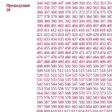
344
345
346
347
348
349
350
351
352
353
35
Предыдущие
355
356
357
358
359
360
361
362
363
364
36
20
366
367
368
369
370
371
372
373
374
375
37
377
378
379
380
381
382
383
384
385
386
38
388
389
390
391
392
393
394
395
396
397
39
399
400
401
402
403
404
405
406
407
408
40
410
411
412
413
414
415
416
417
418
419
42
421
422
423
424
425
426
427
428
429
430
43
432
433
434
435
436
437
438
439
440
441
44
443
444
445
446
447
448
449
450
451
452
45
454
455
456
457
458
459
460
461
462
463
46
465
466
467
468
469
470
471
472
473
474
47
476
477
478
479
480
481
482
483
484
485
48
487
488
489
490
491
492
493
494
495
496
49
498
499
500
501
502
503
504
505
506
507
50
509
510
511
512
513
514
515
516
517
518
51
520
521
522
523
524
525
526
527
528
529
53
531
532
533
534
535
536
537
538
539
540
54
542
543
544
545
546
547
548
549
550
551
55
553
554
555
556
557
558
559
560
561
562
56
564
565
566
567
568
569
570
571
572
573
57
575
576
577
578
579
580
581
582
583
584
58
586
587
588
589
590
591
592
593
594
595
59
597
598
599
600
601
602
603
604
605
606
60
608
609
610
611
612
613
614
615
616
617
61