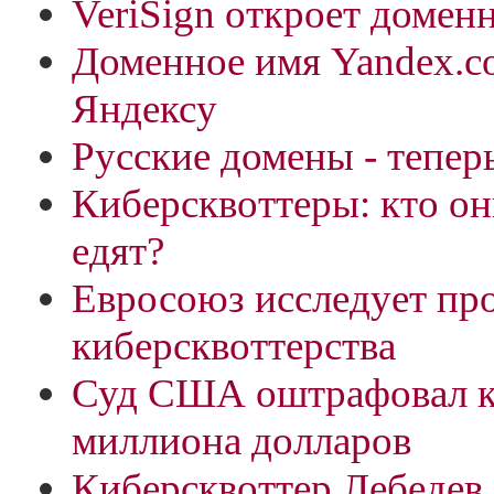
VeriSign откроет домен
Доменное имя Yandex.c
Яндексу
Русские домены - теперь
Киберсквоттеры: кто он
едят?
Евросоюз исследует пр
киберсквоттерства
Суд США оштрафовал ки
миллиона долларов
Киберсквоттер Лебедев