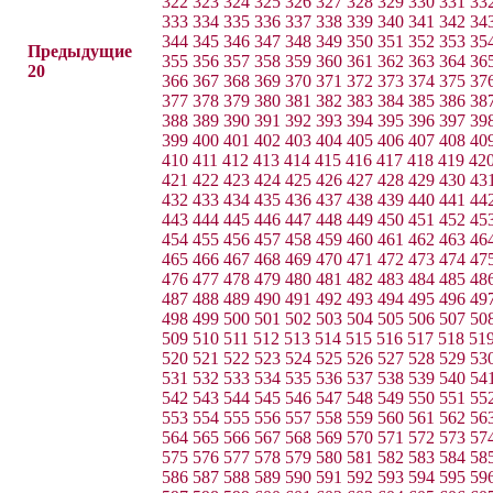
322
323
324
325
326
327
328
329
330
331
33
333
334
335
336
337
338
339
340
341
342
34
344
345
346
347
348
349
350
351
352
353
35
Предыдущие
355
356
357
358
359
360
361
362
363
364
36
20
366
367
368
369
370
371
372
373
374
375
37
377
378
379
380
381
382
383
384
385
386
38
388
389
390
391
392
393
394
395
396
397
39
399
400
401
402
403
404
405
406
407
408
40
410
411
412
413
414
415
416
417
418
419
42
421
422
423
424
425
426
427
428
429
430
43
432
433
434
435
436
437
438
439
440
441
44
443
444
445
446
447
448
449
450
451
452
45
454
455
456
457
458
459
460
461
462
463
46
465
466
467
468
469
470
471
472
473
474
47
476
477
478
479
480
481
482
483
484
485
48
487
488
489
490
491
492
493
494
495
496
49
498
499
500
501
502
503
504
505
506
507
50
509
510
511
512
513
514
515
516
517
518
51
520
521
522
523
524
525
526
527
528
529
53
531
532
533
534
535
536
537
538
539
540
54
542
543
544
545
546
547
548
549
550
551
55
553
554
555
556
557
558
559
560
561
562
56
564
565
566
567
568
569
570
571
572
573
57
575
576
577
578
579
580
581
582
583
584
58
586
587
588
589
590
591
592
593
594
595
59