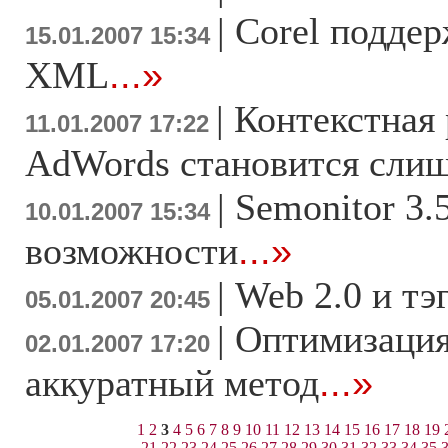
|
Corel поддер
15.01.2007 15:34
XML
...»
|
Контекстная 
11.01.2007 17:22
AdWords становится сли
|
Semonitor 3.
10.01.2007 15:34
возможности
...»
|
Web 2.0 и тэ
05.01.2007 20:45
|
Оптимизация
02.01.2007 17:20
аккуратный метод
...»
1
2
3
4
5
6
7
8
9
10
11
12
13
14
15
16
17
18
19
21
22
23
24
25
26
27
28
29
30
31
32
33
34
35