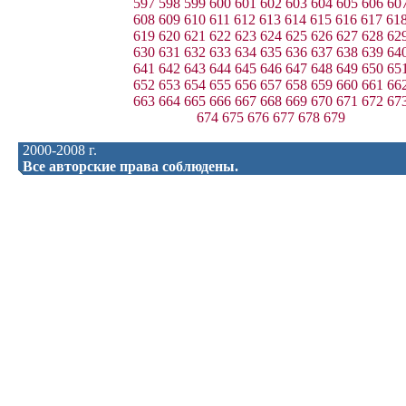
597
598
599
600
601
602
603
604
605
606
60
608
609
610
611
612
613
614
615
616
617
61
619
620
621
622
623
624
625
626
627
628
62
630
631
632
633
634
635
636
637
638
639
64
641
642
643
644
645
646
647
648
649
650
65
652
653
654
655
656
657
658
659
660
661
66
663
664
665
666
667
668
669
670
671
672
67
674
675
676
677
678
679
2000-2008 г.
Все авторские права соблюдены.