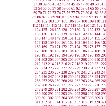
37
38
39
40
41
42
43
44
45
46
47
48
49
50
51
53
54
55
56
57
58
59
60
61
62
63
64
65
66
67
69
70
71
72
73
74
75
76
77
78
79
80
81
82
83
85
86
87
88
89
90
91
92
93
94
95
96
97
98
99
1
101
102
103
104
105
106
107
108
109
110
11
112
113
114
115
116
117
118
119
120
121
122
1
124
125
126
127
128
129
130
131
132
133
13
135
136
137
138
139
140
141
142
143
144
14
146
147
148
149
150
151
152
153
154
155
15
157
158
159
160
161
162
163
164
165
166
16
168
169
170
171
172
173
174
175
176
177
17
179
180
181
182
183
184
185
186
187
188
18
190
191
192
193
194
195
196
197
198
199
20
201
202
203
204
205
206
207
208
209
210
21
212
213
214
215
216
217
218
219
220
221
22
223
224
225
226
227
228
229
230
231
232
23
234
235
236
237
238
239
240
241
242
243
24
245
246
247
248
249
250
251
252
253
254
25
256
257
258
259
260
261
262
263
264
265
26
267
268
269
270
271
272
273
274
275
276
27
278
279
280
281
282
283
284
285
286
287
28
289
290
291
292
293
294
295
296
297
298
29
300
301
302
303
304
305
306
307
308
309
31
311
312
313
314
315
316
317
318
319
320
32