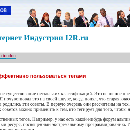
ернет Индустрии I2R.ru
эффективно пользоваться тегами
ное существование нескольких классификаций. Это основное пр
Я почувствовал это на своей шкуре, когда понял, что старая кла
 и родились эти советы. В первую очередь они рассчитаны на тех,
 советов можно применить к тем, кто тегирует для того, чтобы
ственных тегов. Например, у нас есть какой-нибудь форум альпин
ный ресурс, посвящённый экстремальному программированию. Из-
ими двумя тегами.