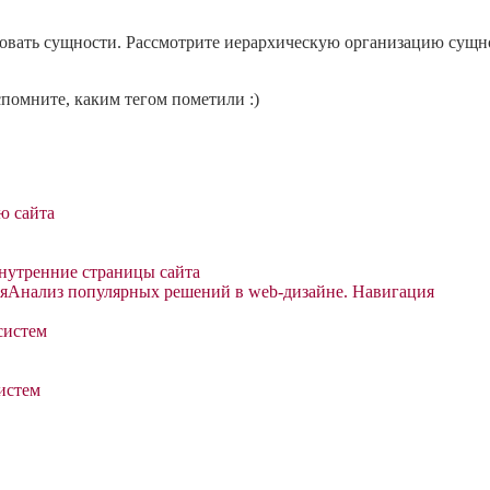
вать сущности. Рассмотрите иерархическую организацию сущнос
спомните, каким тегом пометили :)
ю сайта
нутренние страницы сайта
яАнализ популярных решений в web-дизайне. Навигация
систем
истем