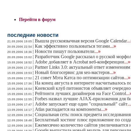
Перейти в форум
последние новости
|
Вышла русскоязычная версия Google Calendar
..
21.09.2006 19:05
|
Как эффективно пользоваться тегами
...»
20.09.2006 22:54
|
Новости пишут пользователи
...»
20.09.2006 18:36
|
Разработчик Google рассказал о русской морфо
20.09.2006 15:02
|
Adobe добавляет в Acrobat веб-конференции
...»
19.09.2006 18:52
|
Partner Links 3.0: актуальный ответ изменения
19.09.2006 17:13
|
Новый блогосервис для seo-мастеров
...»
15.09.2006 19:53
|
21 совет Мэта Катса по оптимизации сайтов
...»
15.09.2006 17:52
|
На конец августа в интернете насчитывалось п
15.09.2006 17:36
|
Киевский клуб питонистов объявляет очередно
15.09.2006 16:04
|
Рейтинги лучших дизайнеров на Face Control
...
15.09.2006 15:01
|
Forbes назвал лучшие AJAX-приложения для б
15.09.2006 12:55
|
Adobe запускает еще один "социальный" сайт
..
13.09.2006 17:47
|
Atlas распадается на компоненты
...»
13.09.2006 14:17
|
Социальная сеть: поиск предмета исследования
12.09.2006 19:54
|
Бесплатный хостинг плюс приложение по созда
12.09.2006 18:48
|
Ежемесячно количество сайтов увеличивается 
12.09.2006 18:26
|
Google выпустила новый модуль для персонал
12.09.2006 18:20