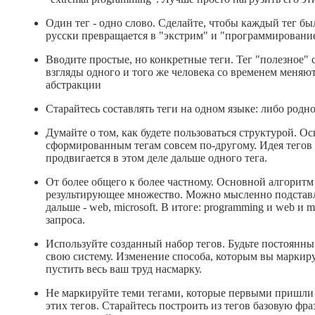
Один тег - одно слово. Сделайте, чтобы каждый тег 
русски превращается в "экстрим" и "программирование
Вводите простые, но конкретные теги. Тег "полезное" с
взгляды одного и того же человека со временем меняют
абстракции
Старайтесь составлять теги на одном языке: либо родн
Думайте о том, как будете пользоваться структурой. О
сформированным тегам совсем по-другому. Идея тегов 
продвигается в этом деле дальше одного тега.
От более общего к более частному. Основной алгоритм
результирующее множество. Можно мысленно подставля
дальше - web, microsoft. В итоге: programming и web и
запроса.
Используйте созданный набор тегов. Будьте постоянны
свою систему. Изменение способа, которым вы маркир
пустить весь ваш труд насмарку.
Не маркируйте теми тегами, которые первыми пришли в
этих тегов. Старайтесь построить из тегов базовую ф