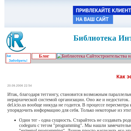
Библиотека Инт
Блог
Забобрить!
Как 
20.09.2006 22:54
Итак, благодаря теггингу, становится возможным параллель
иерархической системой организации. Оно же и недостаток. 
del.icio.us вообще никуда не годится. В процессе пересмотра
упорядочить информацию для себя. Только некоторые из этих
Один тег - одна сущность. Старайтесь не создавать род
codeguru с тегом "programming". Мы нашли замечатель
"extremal programming". Лучше просто нагрузить его эт