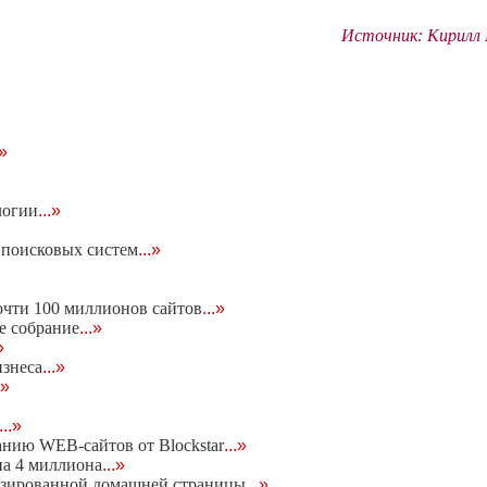
Источник: Кирилл Б
.»
логии
...»
м поисковых систем
...»
очти 100 миллионов сайтов
...»
е собрание
...»
»
изнеса
...»
.»
...»
нию WEB-сайтов от Blockstar
...»
на 4 миллиона
...»
изированной домашней страницы
...»