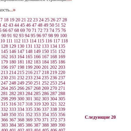
кость
...»
17
18
19
20
21
22
23
24
25
26
27
28
1
42
43
44
45
46
47
48
49
50
51
52
5
66
67
68
69
70
71
72
73
74
75
76
9
90
91
92
93
94
95
96
97
98
99
100
110
111
112
113
114
115
116
117
118
128
129
130
131
132
133
134
135
145
146
147
148
149
150
151
152
162
163
164
165
166
167
168
169
179
180
181
182
183
184
185
186
196
197
198
199
200
201
202
203
213
214
215
216
217
218
219
220
230
231
232
233
234
235
236
237
247
248
249
250
251
252
253
254
264
265
266
267
268
269
270
271
281
282
283
284
285
286
287
288
298
299
300
301
302
303
304
305
315
316
317
318
319
320
321
322
332
333
334
335
336
337
338
339
349
350
351
352
353
354
355
356
Следующие 20
366
367
368
369
370
371
372
373
383
384
385
386
387
388
389
390
400
401
402
403
404
405
406
407