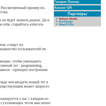
Галерея Попова
. Рассмотренный пример по-
Каталог I2R
ства.
Партнеры
Amicus Studio
 он будет значить разное. Да и
NunDesign
 себя, старайтесь избегать
MegaTIS.Ru
бом, а ищут по
ольшинство пользователей не
чняющие, чтобы уменьшить
авный тег - programming,
Главное - принцип построения
ежде чем вводить новый тег в
 существующим может запросто
оциируется у вас с каждым из
 из уточняющих тегов мысленно