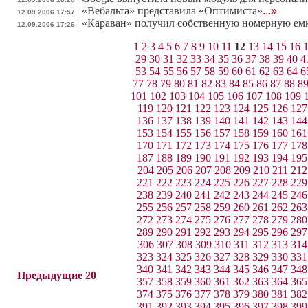
|
«Вебальта» представила «Оптимиста»
...»
12.09.2006 17:57
|
«Караван» получил собственную номерную ем
12.09.2006 17:26
1
2
3
4
5
6
7
8
9
10
11
12
13
14
15
16
29
30
31
32
33
34
35
36
37
38
39
40
4
53
54
55
56
57
58
59
60
61
62
63
64
6
77
78
79
80
81
82
83
84
85
86
87
88
8
101
102
103
104
105
106
107
108
109
119
120
121
122
123
124
125
126
127
136
137
138
139
140
141
142
143
144
153
154
155
156
157
158
159
160
161
170
171
172
173
174
175
176
177
178
187
188
189
190
191
192
193
194
195
204
205
206
207
208
209
210
211
212
221
222
223
224
225
226
227
228
229
238
239
240
241
242
243
244
245
246
255
256
257
258
259
260
261
262
263
272
273
274
275
276
277
278
279
280
289
290
291
292
293
294
295
296
297
306
307
308
309
310
311
312
313
314
323
324
325
326
327
328
329
330
331
340
341
342
343
344
345
346
347
348
Предыдущие 20
357
358
359
360
361
362
363
364
365
374
375
376
377
378
379
380
381
382
391
392
393
394
395
396
397
398
399