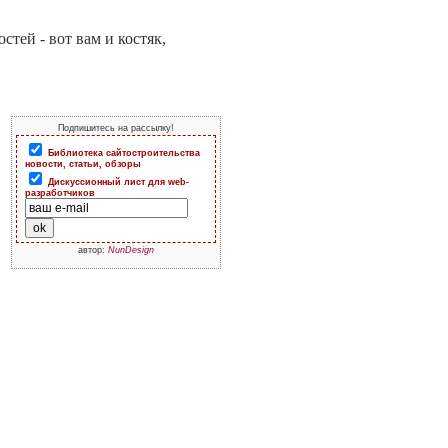
тей - вот вам и костяк,
Подпишитесь на рассылку!
Библиотека сайтостроительства
новости, статьи, обзоры
Дискуссионный лист для web-
разработчиков
автор:
NunDesign