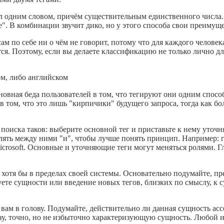
был одним словом, причём существительным единственного числа
". В комбинации звучит дико, но у этого способа свои преимуще
ам по себе ни о чём не говорит, потому что для каждого человека
ся. Поэтому, если вы делаете классификацию не только лично для
ом, либо английском
сновная беда пользователей в том, что тегируют они одним спосо
в том, что это лишь "кирпичики" будущего запроса, тогда как б
 поиска таков: выберите основной тег и приставьте к нему уто
ть между ними "и", чтобы лучше понять принцип. Например: гл
 microsoft. Основные и уточняющие теги могут меняться ролями. 
 хотя бы в пределах своей системы. Основательно подумайте, пр
уете сущности или введение новых тегов, близких по смыслу, к
ам в голову. Подумайте, действительно ли данная сущность асс
разу, точно, но не избыточно характеризующую сущность. Любой