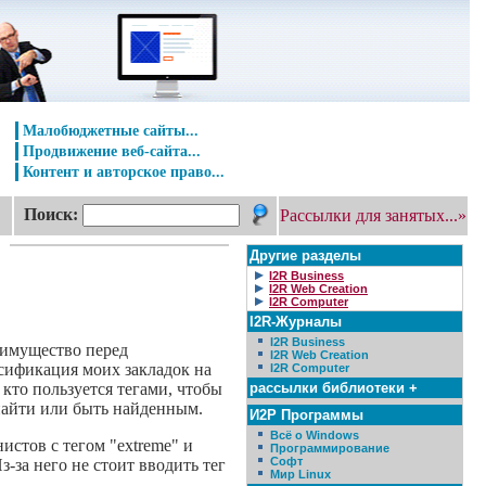
Малобюджетные сайты...
Продвижение веб-сайта...
Контент и авторское право...
Поиск:
Рассылки для занятых...»
Другие разделы
I2R Business
I2R Web Creation
I2R Computer
I2R-Журналы
I2R Business
еимущество перед
I2R Web Creation
ссификация моих закладок на
I2R Computer
рассылки библиотеки +
 кто пользуется тегами, чтобы
 найти или быть найденным.
И2Р Программы
Всё о Windows
истов с тегом "extreme" и
Программирование
Софт
за него не стоит вводить тег
Мир Linux