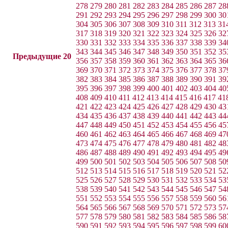
278
279
280
281
282
283
284
285
286
287
28
291
292
293
294
295
296
297
298
299
300
30
304
305
306
307
308
309
310
311
312
313
31
317
318
319
320
321
322
323
324
325
326
32
330
331
332
333
334
335
336
337
338
339
34
343
344
345
346
347
348
349
350
351
352
35
Предыдущие 20
356
357
358
359
360
361
362
363
364
365
36
369
370
371
372
373
374
375
376
377
378
37
382
383
384
385
386
387
388
389
390
391
39
395
396
397
398
399
400
401
402
403
404
40
408
409
410
411
412
413
414
415
416
417
41
421
422
423
424
425
426
427
428
429
430
43
434
435
436
437
438
439
440
441
442
443
44
447
448
449
450
451
452
453
454
455
456
45
460
461
462
463
464
465
466
467
468
469
47
473
474
475
476
477
478
479
480
481
482
48
486
487
488
489
490
491
492
493
494
495
49
499
500
501
502
503
504
505
506
507
508
50
512
513
514
515
516
517
518
519
520
521
52
525
526
527
528
529
530
531
532
533
534
53
538
539
540
541
542
543
544
545
546
547
54
551
552
553
554
555
556
557
558
559
560
56
564
565
566
567
568
569
570
571
572
573
57
577
578
579
580
581
582
583
584
585
586
58
590
591
592
593
594
595
596
597
598
599
60