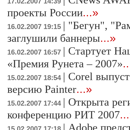
17.02.2007 14:39
проекты России
...»
|
"Бегун", "Ра
16.02.2007 19:15
заглушили баннеры
...»
|
Стартует На
16.02.2007 16:57
«Премия Рунета – 2007»
.
|
Corel выпус
15.02.2007 18:54
версию Painter
...»
|
Открыта рег
15.02.2007 17:44
конференцию РИТ 2007
..
|
Adobe предс
15.02.2007 17:18