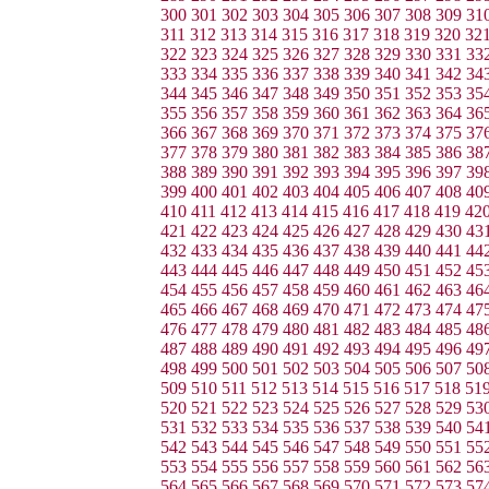
300
301
302
303
304
305
306
307
308
309
31
311
312
313
314
315
316
317
318
319
320
32
322
323
324
325
326
327
328
329
330
331
33
333
334
335
336
337
338
339
340
341
342
34
344
345
346
347
348
349
350
351
352
353
35
355
356
357
358
359
360
361
362
363
364
36
366
367
368
369
370
371
372
373
374
375
37
377
378
379
380
381
382
383
384
385
386
38
388
389
390
391
392
393
394
395
396
397
39
399
400
401
402
403
404
405
406
407
408
40
410
411
412
413
414
415
416
417
418
419
42
421
422
423
424
425
426
427
428
429
430
43
432
433
434
435
436
437
438
439
440
441
44
443
444
445
446
447
448
449
450
451
452
45
454
455
456
457
458
459
460
461
462
463
46
465
466
467
468
469
470
471
472
473
474
47
476
477
478
479
480
481
482
483
484
485
48
487
488
489
490
491
492
493
494
495
496
49
498
499
500
501
502
503
504
505
506
507
50
509
510
511
512
513
514
515
516
517
518
51
520
521
522
523
524
525
526
527
528
529
53
531
532
533
534
535
536
537
538
539
540
54
542
543
544
545
546
547
548
549
550
551
55
553
554
555
556
557
558
559
560
561
562
56
564
565
566
567
568
569
570
571
572
573
57