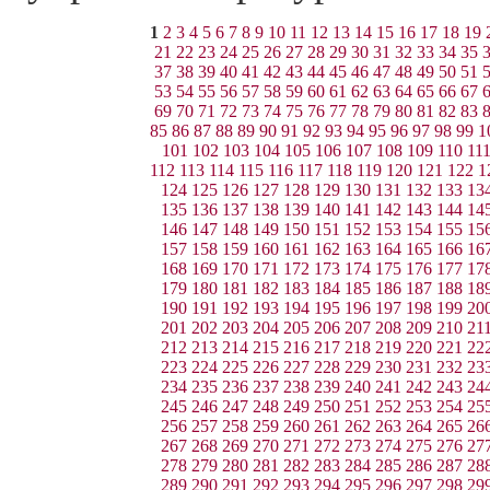
1
2
3
4
5
6
7
8
9
10
11
12
13
14
15
16
17
18
19
21
22
23
24
25
26
27
28
29
30
31
32
33
34
35
37
38
39
40
41
42
43
44
45
46
47
48
49
50
51
53
54
55
56
57
58
59
60
61
62
63
64
65
66
67
69
70
71
72
73
74
75
76
77
78
79
80
81
82
83
85
86
87
88
89
90
91
92
93
94
95
96
97
98
99
1
101
102
103
104
105
106
107
108
109
110
11
112
113
114
115
116
117
118
119
120
121
122
1
124
125
126
127
128
129
130
131
132
133
13
135
136
137
138
139
140
141
142
143
144
14
146
147
148
149
150
151
152
153
154
155
15
157
158
159
160
161
162
163
164
165
166
16
168
169
170
171
172
173
174
175
176
177
17
179
180
181
182
183
184
185
186
187
188
18
190
191
192
193
194
195
196
197
198
199
20
201
202
203
204
205
206
207
208
209
210
21
212
213
214
215
216
217
218
219
220
221
22
223
224
225
226
227
228
229
230
231
232
23
234
235
236
237
238
239
240
241
242
243
24
245
246
247
248
249
250
251
252
253
254
25
256
257
258
259
260
261
262
263
264
265
26
267
268
269
270
271
272
273
274
275
276
27
278
279
280
281
282
283
284
285
286
287
28
289
290
291
292
293
294
295
296
297
298
29